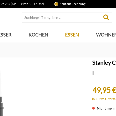
 95 787 (Mo – Fr von 8 – 17 Uhr)
Kauf auf Rechnung
SSER
KOCHEN
ESSEN
WOHNE
Stanley C
l
49,95 €
inkl. MwSt., vers
Nicht mehr 