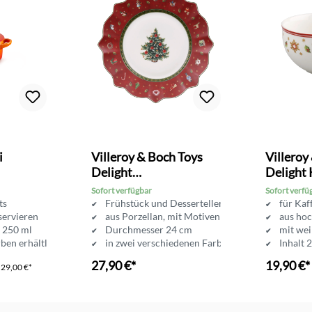
Bewertung von 4.6 von 5 Sternen
i
Villeroy & Boch Toys
Villeroy
Delight
Delight 
Frühstücksteller
Obertas
Sofort verfügbar
Sofort verfü
rts
Frühstück und Desserteller
für Kaf
servieren
aus Porzellan, mit Motiven
aus ho
t 250 ml
Durchmesser 24 cm
mit we
rben erhältlich
in zwei verschiedenen Farben erhältlich
Inhalt 
27,90 €*
19,90 €*
P
29,00 €*
In d