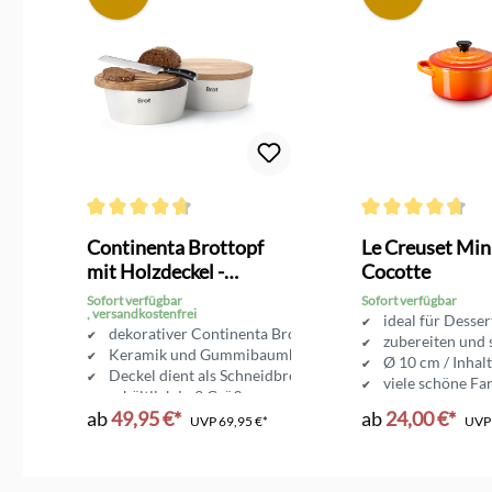
g von 5 von 5 Sternen
Durchschnittliche Bewertung von 4.6 von 5 Sternen
Durchschnittliche 
Continenta Brottopf
Le Creuset Min
mit Holzdeckel -
Cocotte
Brotkasten
Sofort verfügbar
Sofort verfügbar
, versandkostenfrei
ideal für Desse
fe
dekorativer Continenta Brottopf
zubereiten und 
umholz
Keramik und Gummibaumholz
Ø 10 cm / Inhal
Deckel dient als Schneidbrett
viele schöne Fa
erhältlich in 3 Größen
ab
49,95 €*
ab
24,00 €*
UVP
69,95 €*
UV