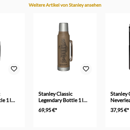
Weitere Artikel von Stanley ansehen
c
Stanley Classic
Stanley 
e 1 l
Legendary Bottle 1 l
Neverle
perch / Barsch
0,47 l
69,95 €*
37,95 €*