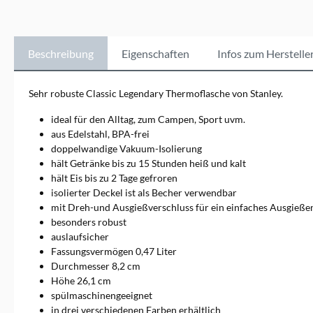
Isolierung halten Stanley-
Produkte Getränke
zuverlässig heiß oder kalt.
Perfekt für unterwegs,
Beschreibung
Eigenschaften
Infos zum Herstelle
vereinen sie Funktionalität
mit zeitlosem Design – die
ideale Wahl für aktive und
Sehr robuste Classic Legendary Thermoflasche von Stanley.
umweltbewusste
Menschen.Markeninformatio
ideal für den Alltag, zum Campen, Sport uvm.
nen: STANLEY, a Brand of
aus Edelstahl, BPA-frei
PMI, Keizersgracht 555,
doppelwandige Vakuum-Isolierung
1015DR Amsterdam,
hält Getränke bis zu 15 Stunden heiß und kalt
Niederlande, info@stanley-
pmi.com
hält Eis bis zu 2 Tage gefroren
isolierter Deckel ist als Becher verwendbar
mit Dreh-und Ausgießverschluss für ein einfaches Ausgieße
besonders robust
auslaufsicher
Fassungsvermögen 0,47 Liter
Durchmesser 8,2 cm
Höhe 26,1 cm
spülmaschinengeeignet
in drei verschiedenen Farben erhältlich