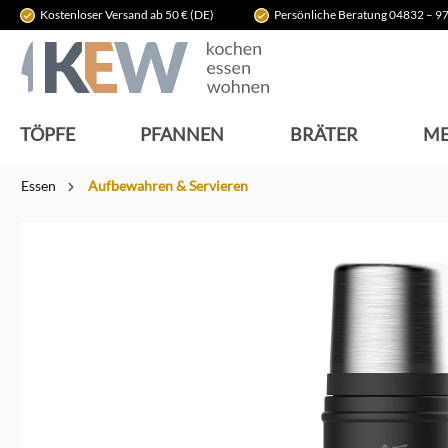
Kostenloser Versand ab 50 € (DE)
Persönliche Beratung 04832 – 97
springen
Zur Hauptnavigation springen
TÖPFE
PFANNEN
BRÄTER
ME
Essen
Aufbewahren & Servieren
Bildergalerie überspringen