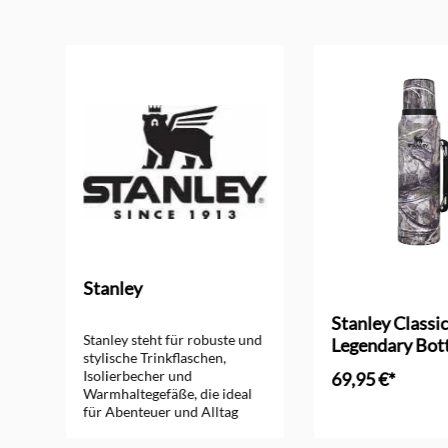
Produktgalerie überspringen
Stanley
Stanley Classi
Stanley steht für robuste und
g
Legendary Bottl
stylische Trinkflaschen,
Baummotiv
Isolierbecher und
69,95 €*
Warmhaltegefäße, die ideal
für Abenteuer und Alltag
sind. Mit langlebiger Qualität
und hervorragender