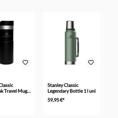
Classic
Stanley Classic
St
ak Travel Mug
Legendary Bottle 1 l uni
Ja
59,95 €*
59