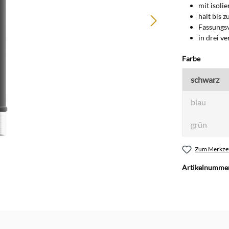
mit isoli
hält bis 
Fassungsv
in drei v
auswähl
Farbe
schwarz
blau
grün
Zum Merkzet
Artikelnumme