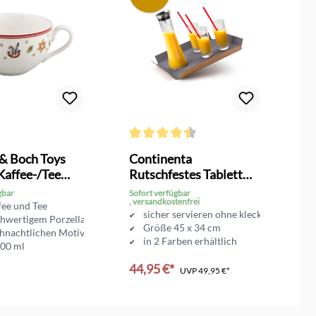
Durchschnittliche Bewertung von 4.5 von 
 & Boch Toys
Continenta
V
Kaffee-/Tee
Rutschfestes Tablett
D
se
groß
gbar
Sofort verfügbar
So
, versandkostenfrei
fee und Tee
sicher servieren ohne kleckern
chwertigem Porzellan
Größe 45 x 34 cm
ihnachtlichen Motiven
in 2 Farben erhältlich
200 ml
44,95 €*
2
UVP
49,95 €*
en Warenkorb