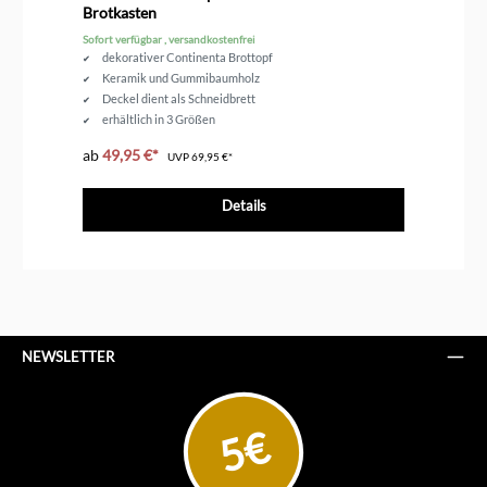
Brotkasten
Sofort verfügbar , versandkostenfrei
Sof
dekorativer Continenta Brottopf
Keramik und Gummibaumholz
Deckel dient als Schneidbrett
erhältlich in 3 Größen
ab
49,95 €*
ab
UVP
69,95 €*
Details
NEWSLETTER
5€