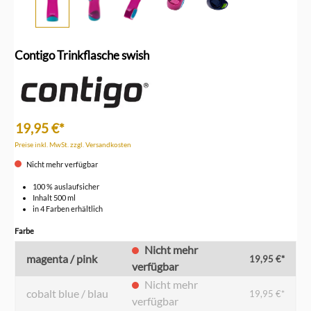
Contigo Trinkflasche swish
19,95 €*
Preise inkl. MwSt. zzgl. Versandkosten
Nicht mehr verfügbar
100 % auslaufsicher
Inhalt 500 ml
in 4 Farben erhältlich
auswählen
Farbe
Nicht mehr
magenta / pink
19,95 €*
verfügbar
Nicht mehr
cobalt blue / blau
19,95 €*
verfügbar