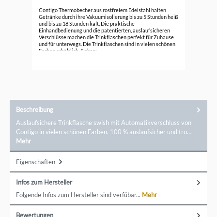
Con
Contigo Thermobecher aus rostfreiem Edelstahl halten
Getränke durch ihre Vakuumisolierung bis zu 5 Stunden heiß
und bis zu 18 Stunden kalt. Die praktische
19,
Einhandbedienung und die patentierten, auslaufsicheren
Verschlüsse machen die Trinkflaschen perfekt für Zuhause
und für unterwegs. Die Trinkflaschen sind in vielen schönen
Farben erhältlich. &nbsp;
Beschreibung
Auslaufsichere Trinkflasche swish mit Automatikverschluss von
Contigo in vielen schönen Farben. 100 % auslaufsicher und tro…
Mehr
Eigenschaften
Infos zum Hersteller
Folgende Infos zum Hersteller sind verfübar...
Mehr
Bewertungen