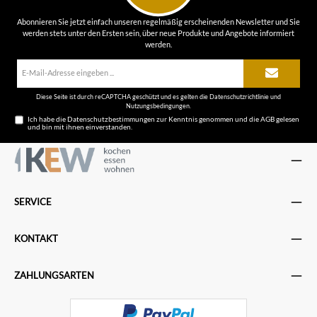
Abonnieren Sie jetzt einfach unseren regelmäßig erscheinenden Newsletter und Sie
werden stets unter den Ersten sein, über neue Produkte und Angebote informiert
werden.
E-
Mail-
Adresse*
Diese Seite ist durch reCAPTCHA geschützt und es gelten die
Datenschutzrichtlinie
und
Nutzungsbedingungen
.
Ich habe die
Datenschutzbestimmungen
zur Kenntnis genommen und die
AGB
gelesen
und bin mit ihnen einverstanden.
SERVICE
KONTAKT
ZAHLUNGSARTEN