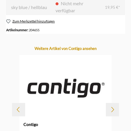
Nicht mehr
sky blue / hellblau
19,95 €*
verfügbar
Zum Merkzettel hinzufügen
Artikelnummer:
204655
Produktgalerie überspringen
Weitere Artikel von Contigo ansehen
Contigo
Durc