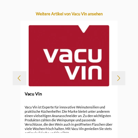
Produktgalerie überspringen
Weitere Artikel von Vacu Vin ansehen
Vacu Vin
Durc
Vac
Vacu Vin ist Experte für innovative Weinutensilien und
praktische Küchenhelfer. Die Marke bietet unter anderem
einen vielseitigen Ananasschneider an. Zu den wichtigsten
17,
Produkten zählen die Weinpumpe und passende
Verschlüsse, die den Wein auch in geöffneten Flaschen über
viele Wochen frisch halten. Mit Vacu Vin genießen Sie stets
optimale Frische und Qualität.