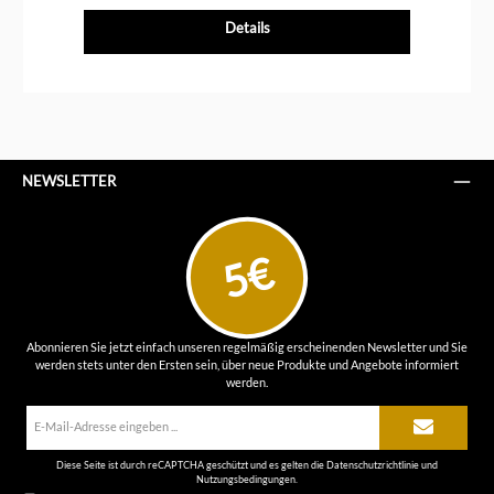
Details
NEWSLETTER
5€
Abonnieren Sie jetzt einfach unseren regelmäßig erscheinenden Newsletter und Sie
werden stets unter den Ersten sein, über neue Produkte und Angebote informiert
werden.
E-
Mail-
Adresse*
Diese Seite ist durch reCAPTCHA geschützt und es gelten die
Datenschutzrichtlinie
und
Nutzungsbedingungen
.