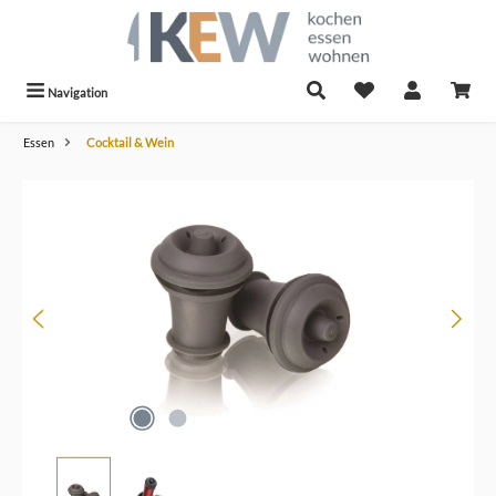
alt springen
Navigation
Essen
Cocktail & Wein
Bildergalerie überspringen