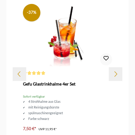
-37%
Durchschnittliche Bewertung von 5 von 5 Sternen
t
Gefu Glastrinkhalme 4er Set
Rä
Sofort verfügbar
Sof
4 Strohhalme aus Glas
mit Reinigungsbürste
spülmaschinengeeignet
Farbe schwarz
7,50 €*
ab
UVP
11,95 €*