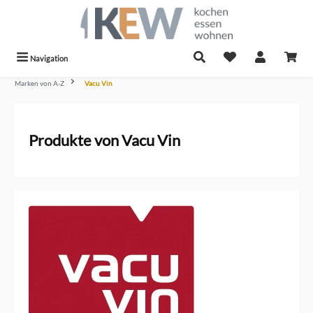
alt springen
Navigation
Marken von A-Z
Vacu Vin
Produkte von Vacu Vin