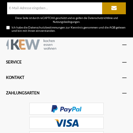
E-
Mail-
Adresse*
Diese Seite ist durch reCAPTCHA geschützt und es gelten die
Datenschutzrichtlinie
und
Nutzungsbedingungen
.
Ich habe die
Datenschutzbestimmungen
zur Kenntnis genommen und die
AGB
gelesen
und bin mit ihnen einverstanden.
SERVICE
KONTAKT
ZAHLUNGSARTEN