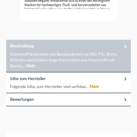
Soldaten begann, entwickelte sich zu einer der wichtigsten
Marken für hochwertiges Tisch- und Servierzubehör aus
Edelstahl in Skandinavien. Stelton ist bekannt für zeitloses,
elegantes Design und langlebige Produkte, die weit über die
Grenzen Dänemarks hinaus geschätzt werden. Entdecken
Sie die Vielfalt und Qualität von Stelton für Ihre Küche.
Markeninformationen: Stelton Christianshavn Kanal 4,
1406 København K, Dänemark, info@stelton.com
Beschreibung
Kunststoff Brotkasten mit Bambusdeckel von RIG-TIG. Brote,
Brötchen und Gebäck lange frisch halten aus Kunststoff und
Bambu…
Mehr
Infos zum Hersteller
Folgende Infos zum Hersteller sind verfübar...
Mehr
Bewertungen