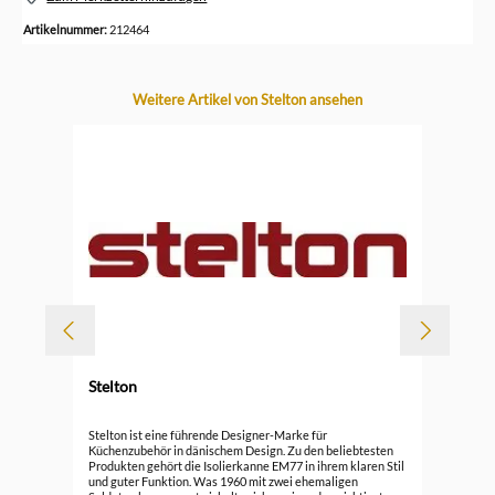
Artikelnummer:
212464
Produktgalerie überspringen
Weitere Artikel von Stelton ansehen
Stelton
Durc
Ste
Stelton ist eine führende Designer-Marke für
Küchenzubehör in dänischem Design. Zu den beliebtesten
Produkten gehört die Isolierkanne EM77 in ihrem klaren Stil
59,
und guter Funktion. Was 1960 mit zwei ehemaligen