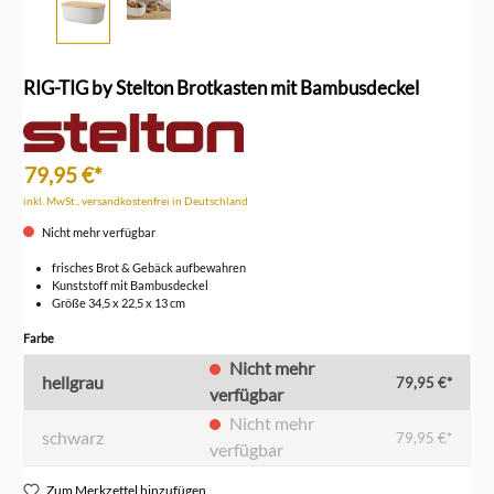
RIG-TIG by Stelton Brotkasten mit Bambusdeckel
79,95 €*
inkl. MwSt., versandkostenfrei in Deutschland
Nicht mehr verfügbar
frisches Brot & Gebäck aufbewahren
Kunststoff mit Bambusdeckel
Größe 34,5 x 22,5 x 13 cm
auswählen
Farbe
Nicht mehr
hellgrau
79,95 €*
verfügbar
Nicht mehr
schwarz
79,95 €*
verfügbar
Zum Merkzettel hinzufügen