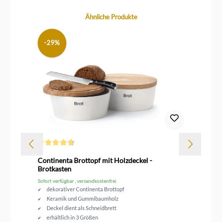
Produktgalerie überspringen
Ähnliche Produkte
-29%
Durchschnittliche Bewertung von 4.6 von 5 Sternen
Dur
rz
Continenta Brottopf mit Holzdeckel -
Le
Brotkasten
Sofort verfügbar , versandkostenfrei
Sof
dekorativer Continenta Brottopf
Keramik und Gummibaumholz
Deckel dient als Schneidbrett
erhältlich in 3 Größen