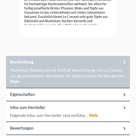
für hochwertige Küchenutensilien weltweit. Vor allem für
farbig emaillierte Bräter, Pfannen, Woks und Töpfe aus
296
Gusseisen ist das Unternehmen seit vielen Jahrzehnten
bekannt. Zusätzlich bietet Le Creuset sehr gute Töpfe aus
Edelstahl und Aluminium, Küchen-Keramik und
Kochutensilien an. Sie alle erfüllen besonders hohe
Ansprüche.
Beschreibung
Aluminium Wokpfanne mit Antihaft Beschichtung von Le Creuset
aus geschmiedetem Aluminium. für typisch asiatische Wokgericht…
Mehr
Eigenschaften
Infos zum Hersteller
Folgende Infos zum Hersteller sind verfübar...
Mehr
Bewertungen