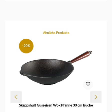
Produktgalerie überspringen
Ähnliche Produkte
-20%
Dur
Skeppshult Gusseisen Wok Pfanne 30 cm Buche
Sk
Wa