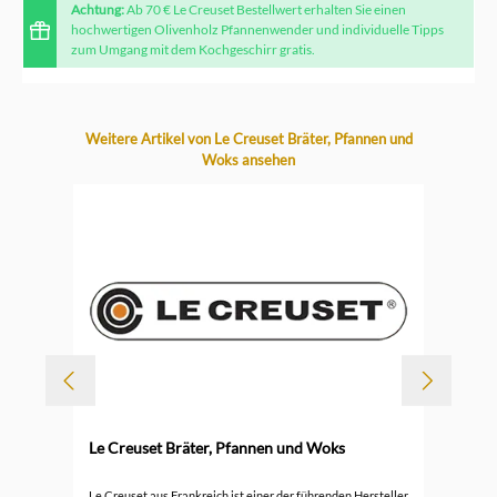
Achtung:
Ab 70 € Le Creuset Bestellwert erhalten Sie einen
hochwertigen Olivenholz Pfannenwender und individuelle Tipps
zum Umgang mit dem Kochgeschirr gratis.
Produktgalerie überspringen
Weitere Artikel von Le Creuset Bräter, Pfannen und
Woks ansehen
-
Le Creuset Bräter, Pfannen und Woks
Durc
Le 
Le Creuset aus Frankreich ist einer der führenden Hersteller