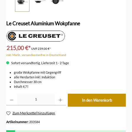
Le Creuset Aluminium Wokpfanne
215,00 €*
UVP
239,00 €*
inkl. MwSt., versandkostenfrei in Deutschland
Sofort versandfertig, Lieferzeit 1 - 2 Tage
große Wokpfanne mit Gegengriff
alle Herdarten inkl. Induktion
Durchmesser 30 cm
Inhalt 4,7 l
Produkt Anzahl: Gib den gewünschten Wert ein oder benutze die Schaltflächen um die Anzahl z
In den Warenkorb
Zum Merkzettel hinzufügen
Artikelnummer:
203584