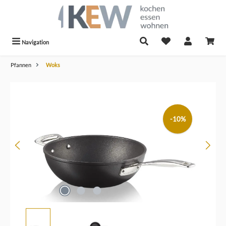
alt springen
Navigation
Pfannen
Woks
Bildergalerie überspringen
-10%