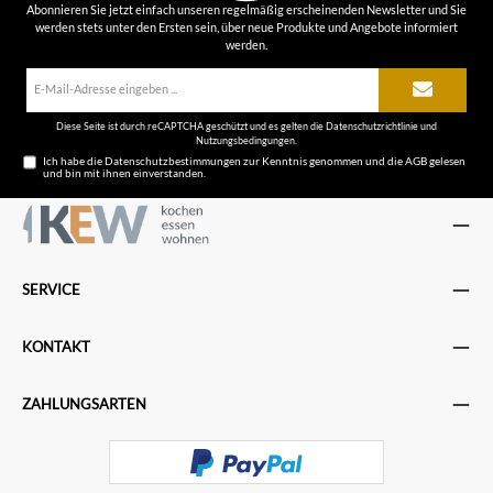
Abonnieren Sie jetzt einfach unseren regelmäßig erscheinenden Newsletter und Sie
werden stets unter den Ersten sein, über neue Produkte und Angebote informiert
werden.
E-
Mail-
Adresse*
Diese Seite ist durch reCAPTCHA geschützt und es gelten die
Datenschutzrichtlinie
und
Nutzungsbedingungen
.
Ich habe die
Datenschutzbestimmungen
zur Kenntnis genommen und die
AGB
gelesen
und bin mit ihnen einverstanden.
SERVICE
KONTAKT
ZAHLUNGSARTEN