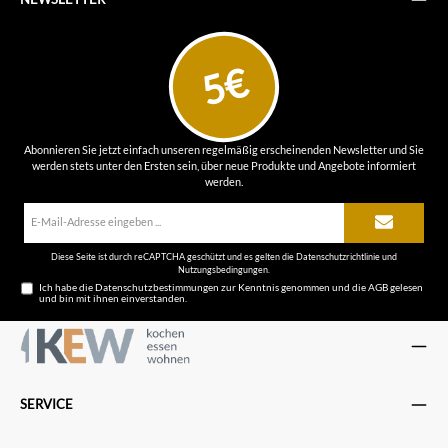
5€
Abonnieren Sie jetzt einfach unseren regelmäßig erscheinenden Newsletter und Sie
werden stets unter den Ersten sein, über neue Produkte und Angebote informiert
werden.
E-
Mail-
Adresse*
Diese Seite ist durch reCAPTCHA geschützt und es gelten die
Datenschutzrichtlinie
und
Nutzungsbedingungen
.
Ich habe die
Datenschutzbestimmungen
zur Kenntnis genommen und die
AGB
gelesen
und bin mit ihnen einverstanden.
SERVICE