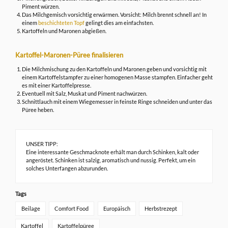
Piment würzen.
Das Milchgemisch vorsichtig erwärmen. Vorsicht: Milch brennt schnell an! In
einem
beschichteten Topf
gelingt dies am einfachsten.
Kartoffeln und Maronen abgießen.
Kartoffel-Maronen-Püree finalisieren
Die Milchmischung zu den Kartoffeln und Maronen geben und vorsichtig mit
einem Kartoffelstampfer zu einer homogenen Masse stampfen. Einfacher geht
es mit einer Kartoffelpresse.
Eventuell mit Salz, Muskat und Piment nachwürzen.
Schnittlauch mit einem Wiegemesser in feinste Ringe schneiden und unter das
Püree heben.
UNSER TIPP:
Eine interessante Geschmacknote erhält man durch Schinken, kalt oder
angeröstet. Schinken ist salzig, aromatisch und nussig. Perfekt, um ein
solches Unterfangen abzurunden.
Tags
Beilage
Comfort Food
Europäisch
Herbstrezept
Kartoffel
Kartoffelpüree