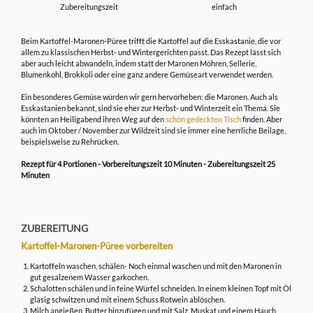
Zubereitungszeit
einfach
Beim Kartoffel-Maronen-Püree trifft die Kartoffel auf die Esskastanie, die vor
allem zu klassischen Herbst- und Wintergerichten passt. Das Rezept lässt sich
aber auch leicht abwandeln, indem statt der Maronen Möhren, Sellerie,
Blumenkohl, Brokkoli oder eine ganz andere Gemüseart verwendet werden.
Ein besonderes Gemüse würden wir gern hervorheben: die Maronen. Auch als
Esskastanien bekannt, sind sie eher zur Herbst- und Winterzeit ein Thema. Sie
könnten an Heiligabend ihren Weg auf den
schön gedeckten Tisch
finden. Aber
auch im Oktober / November zur Wildzeit sind sie immer eine herrliche Beilage,
beispielsweise zu Rehrücken.
Rezept für 4 Portionen - Vorbereitungszeit 10 Minuten - Zubereitungszeit 25
Minuten
ZUBEREITUNG
Kartoffel-Maronen-Püree vorbereiten
Kartoffeln waschen, schälen- Noch einmal waschen und mit den Maronen in
gut gesalzenem Wasser garkochen.
Schalotten schälen und in feine Würfel schneiden. In einem kleinen Topf mit Öl
glasig schwitzen und mit einem Schuss Rotwein ablöschen.
Milch angießen, Butter hinzufügen und mit Salz, Muskat und einem Hauch