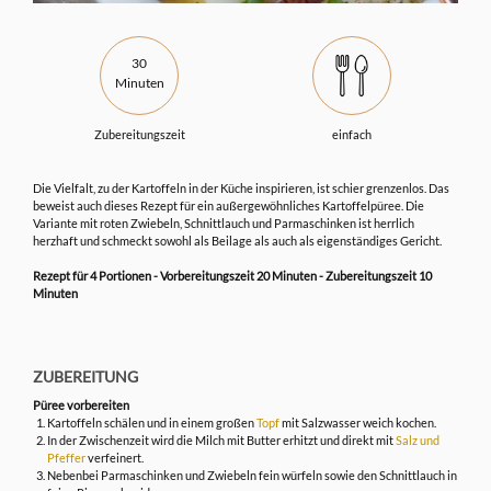
30
Minuten
Zubereitungszeit
einfach
Die Vielfalt, zu der Kartoffeln in der Küche inspirieren, ist schier grenzenlos. Das
beweist auch dieses Rezept für ein außergewöhnliches Kartoffelpüree. Die
Variante mit roten Zwiebeln, Schnittlauch und Parmaschinken ist herrlich
herzhaft und schmeckt sowohl als Beilage als auch als eigenständiges Gericht.
Rezept für 4 Portionen - Vorbereitungszeit 20 Minuten - Zubereitungszeit 10
Minuten
ZUBEREITUNG
Püree vorbereiten
Kartoffeln schälen und in einem großen
Topf
mit Salzwasser weich kochen.
In der Zwischenzeit wird die Milch mit Butter erhitzt und direkt mit
Salz und
Pfeffer
verfeinert.
Nebenbei Parmaschinken und Zwiebeln fein würfeln sowie den Schnittlauch in