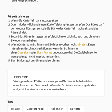
feine Ringe schneiden.
Püree finalisieren
Wenn die Kartoffeln gar sind, abgießen.
Dann mit der Milch und einem Kartoffelstampfer zerstampfen. Das Püree darf
gerne etwas flüssiger sein, da die Stärke der Kartoffeln nachzieht und das
Püree bindet.
Sobald das Püree fertig gestampft ist, Schinken, Schnittlauch und die rohen
Zwiebeln unterheben.
Wer möchte, kann Schinken und Zwiebeln vorher noch
anbraten
. Einen
intensiven Geschmack erhält man, wenn der Schinken in
einer
Gusseisen
oder
Eisen Pfanne
angebraten wird. Die Zwiebeln sollten
wenig oder gar nicht angebraten werden.
Zum Schluss gut umrühren und servieren.
UNSER TIPP:
Frisch gemalener Pfeffer aus einer guten Pfeffermühle betont durch
seine Aromen den Geschmack. Wenn der Schinken vorher angebraten
wird, erhält er eine besonders intensive Note.
Tags
Beilage
Comfort Food
Italienisch
Kartoffel