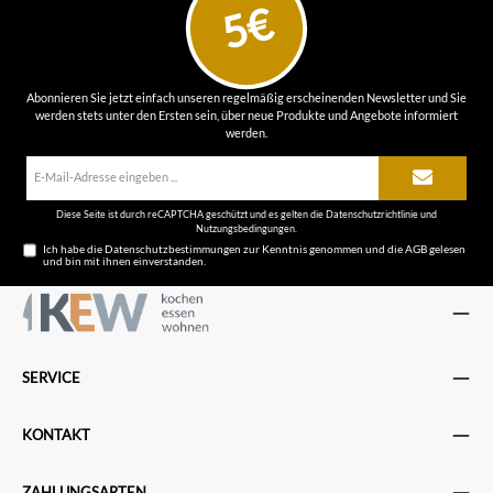
5€
Abonnieren Sie jetzt einfach unseren regelmäßig erscheinenden Newsletter und Sie
werden stets unter den Ersten sein, über neue Produkte und Angebote informiert
werden.
E-
Mail-
Adresse*
Diese Seite ist durch reCAPTCHA geschützt und es gelten die
Datenschutzrichtlinie
und
Nutzungsbedingungen
.
Ich habe die
Datenschutzbestimmungen
zur Kenntnis genommen und die
AGB
gelesen
und bin mit ihnen einverstanden.
SERVICE
KONTAKT
ZAHLUNGSARTEN