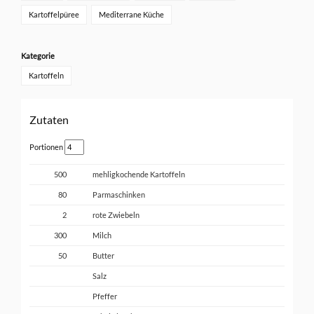
Kartoffelpüree
Mediterrane Küche
Kategorie
Kartoffeln
Zutaten
Portionen
500
mehligkochende Kartoffeln
80
Parmaschinken
2
rote Zwiebeln
300
Milch
50
Butter
Salz
Pfeffer