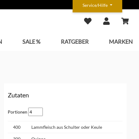
Service/Hilfe
N
SALE %
RATGEBER
MARKEN
Zutaten
Portionen
400
Lammfleisch aus Schulter oder Keule
300
Quinoa