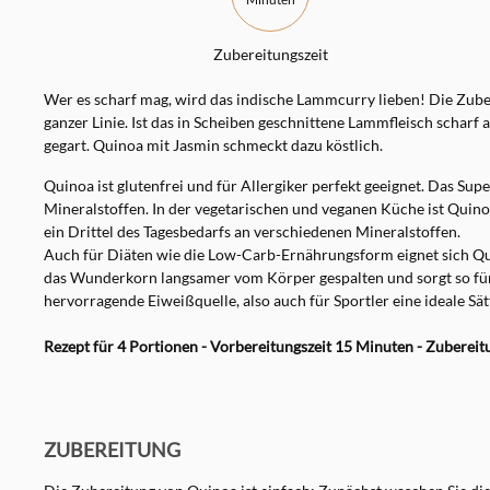
Zubereitungszeit
Wer es scharf mag, wird das indische Lammcurry lieben! Die Zuber
ganzer Linie. Ist das in Scheiben geschnittene Lammfleisch scharf
gegart. Quinoa mit Jasmin schmeckt dazu köstlich.
Quinoa ist glutenfrei und für Allergiker perfekt geeignet. Das S
Mineralstoffen. In der vegetarischen und veganen Küche ist Quin
ein Drittel des Tagesbedarfs an verschiedenen Mineralstoffen.
Auch für Diäten wie die Low-Carb-Ernährungsform eignet sich Qu
das Wunderkorn langsamer vom Körper gespalten und sorgt so für e
hervorragende Eiweißquelle, also auch für Sportler eine ideale Sät
Rezept für 4 Portionen - Vorbereitungszeit 15 Minuten - Zubereit
ZUBEREITUNG