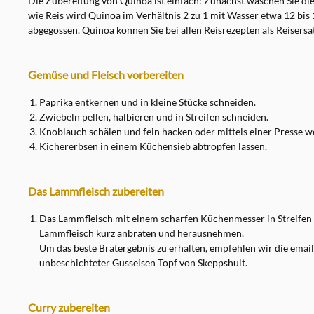
Die Zubereitung von Quinoa ist einfach: Zunächst waschen Sie die
wie Reis wird Quinoa im Verhältnis 2 zu 1 mit Wasser etwa 12 bis
abgegossen. Quinoa können Sie bei allen Reisrezepten als Reisers
Gemüse und Fleisch vorbereiten
Paprika entkernen und in kleine Stücke schneiden.
Zwiebeln pellen, halbieren und in Streifen schneiden.
Knoblauch schälen und fein hacken oder mittels einer Presse we
Kichererbsen in einem Küchensieb abtropfen lassen.
Das Lammfleisch zubereiten
Das Lammfleisch mit einem scharfen Küchenmesser in Streifen 
Lammfleisch kurz anbraten und herausnehmen.
Um das beste Bratergebnis zu erhalten, empfehlen wir die email
unbeschichteter Gusseisen Topf von Skeppshult.
Curry zubereiten