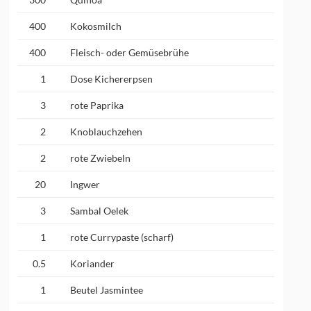
400
Kokosmilch
400
Fleisch- oder Gemüsebrühe
1
Dose Kichererpsen
3
rote Paprika
2
Knoblauchzehen
2
rote Zwiebeln
20
Ingwer
3
Sambal Oelek
1
rote Currypaste (scharf)
0.5
Koriander
1
Beutel Jasmintee