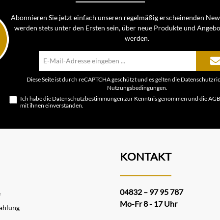
Abonnieren Sie jetzt einfach unseren regelmäßig erscheinenden News
werden stets unter den Ersten sein, über neue Produkte und Angebo
werden.
E-
Mail-
Adresse*
Diese Seite ist durch reCAPTCHA geschützt und es gelten die
Datenschutzric
Nutzungsbedingungen
.
Ich habe die
Datenschutzbestimmungen
zur Kenntnis genommen und die
AG
mit ihnen einverstanden.
KONTAKT
04832 – 97 95 787
e
Mo-Fr 8 - 17 Uhr
ahlung