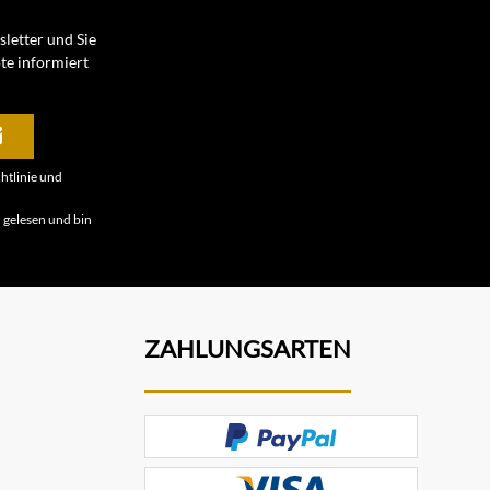
letter und Sie
te informiert
htlinie
und
B
gelesen und bin
ZAHLUNGSARTEN