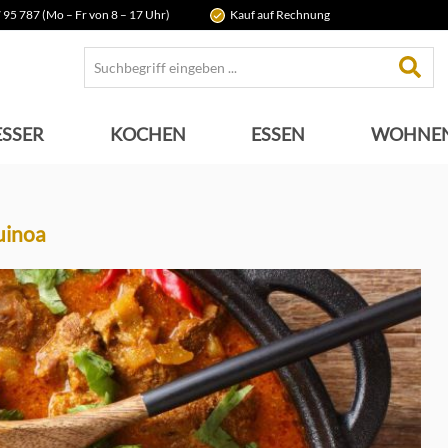
 95 787 (Mo – Fr von 8 – 17 Uhr)
Kauf auf Rechnung
SSER
KOCHEN
ESSEN
WOHNE
uinoa