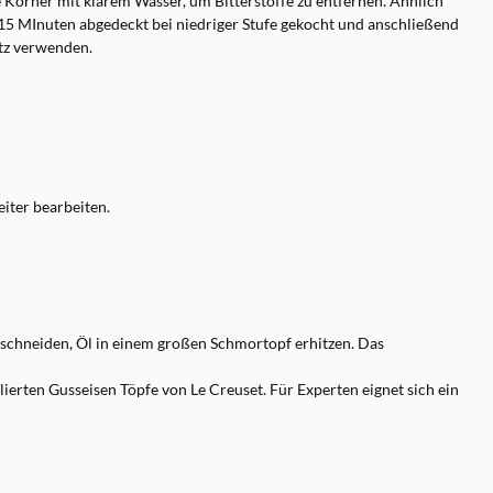
 Körner mit klarem Wasser, um Bitterstoffe zu entfernen. Ähnlich
 15 MInuten abgedeckt bei niedriger Stufe gekocht und anschließend
atz verwenden.
iter bearbeiten.
schneiden, Öl in einem großen Schmortopf erhitzen. Das
lierten Gusseisen Töpfe von Le Creuset. Für Experten eignet sich ein