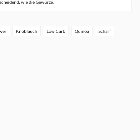
tscheidend, wie die Gewürze.
wer
Knoblauch
Low Carb
Quinoa
Scharf