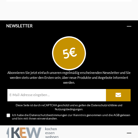
NEWSLETTER
5€
Abonnieren Sie jetzt einfach unseren regelmäßig erscheinenden Newsletter und Sie
werden stets unter den Ersten sein, über neue Produkte und Angebote informiert
werden.
E-
Mail-
Adresse*
Diese Seite ist durch reCAPTCHA geschützt und es gelten die
Datenschutzrichtlinie
und
Nutzungsbedingungen
.
Ich habe die
Datenschutzbestimmungen
zur Kenntnis genommen und die
AGB
gelesen
und bin mit ihnen einverstanden.