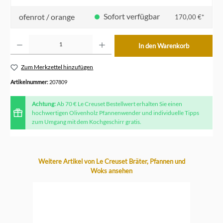
Sofort verfügbar
ofenrot / orange
170,00 €*
Produkt Anzahl: Gib den gewünschten Wert ein oder benutze die Schaltflächen um die Anzahl z
In den Warenkorb
Zum Merkzettel hinzufügen
Artikelnummer:
207809
Achtung:
Ab 70 € Le Creuset Bestellwert erhalten Sie einen
hochwertigen Olivenholz Pfannenwender und individuelle Tipps
zum Umgang mit dem Kochgeschirr gratis.
Produktgalerie überspringen
Weitere Artikel von Le Creuset Bräter, Pfannen und
Woks ansehen
-