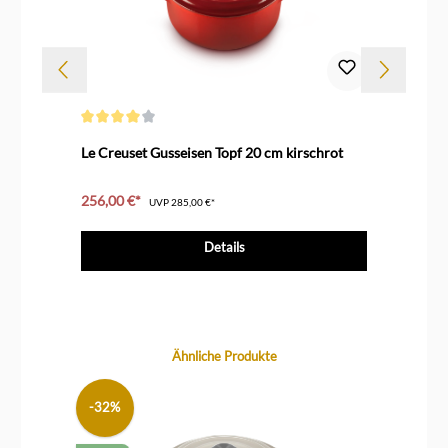
Durchschnittliche Bewertung von 4.1 von 5 Sternen
Durc
Le Creuset Gusseisen Topf 20 cm kirschrot
Le 
256,00 €*
215
UVP
285,00 €*
Details
Produktgalerie überspringen
Ähnliche Produkte
-32%