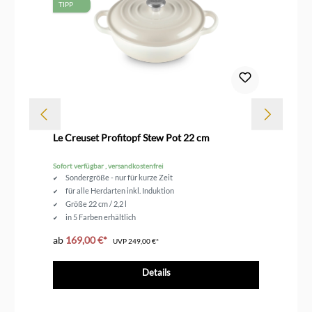
TIPP
Dur
Le Creuset Profitopf Stew Pot 22 cm
Le
Sofort verfügbar , versandkostenfrei
Sof
Sondergröße - nur für kurze Zeit
für alle Herdarten inkl. Induktion
Größe 22 cm / 2,2 l
in 5 Farben erhältlich
ab
169,00 €*
30
UVP
249,00 €*
Details