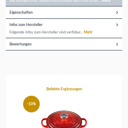
alle Rührgerichte, Suppen und Eintöpfe auch zum schar…
Mehr
Eigenschaften
Infos zum Hersteller
Folgende Infos zum Hersteller sind verfübar...
Mehr
Bewertungen
Produktgalerie überspringen
Beliebte Ergänzungen
-10%
-