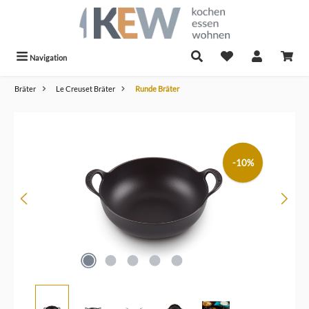
alt springen
Navigation
Bräter
Le Creuset Bräter
Runde Bräter
Bildergalerie überspringen
-10%