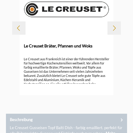
Le Creuset Bräter, Pfannen und Woks
Durc
Le 
Le Creuset aus Frankreich ist einer der führenden Hersteller
für hochwertige Küchenutensilien weltweit. Vor allem für
farbig emaillierte Bräter, Pfannen, Woks und Töpfe aus
296
Gusseisen ist das Unternehmen seit vielen Jahrzehnten
bekannt. Zusätzlich bietet Le Creuset sehr gute Töpfe aus
Edelstahl und Aluminium, Küchen-Keramik und
Kochutensilien an. Sie alle erfüllen besonders hohe
Ansprüche.
Beschreibung
Le Creuset Gusseisen Topf Balti Dish - farbig emailliert. perfekt für