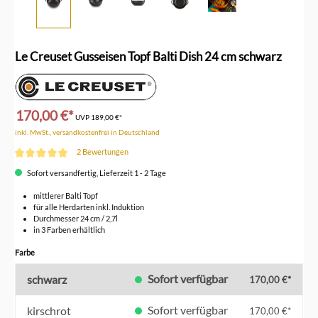
Le Creuset Gusseisen Topf Balti Dish 24 cm schwarz
170,00 €*
UVP
189,00 €*
inkl. MwSt., versandkostenfrei in Deutschland
2 Bewertungen
Durchschnittliche Bewertung von 5 von 5 Sternen
Sofort versandfertig, Lieferzeit 1 - 2 Tage
mittlerer Balti Topf
für alle Herdarten inkl. Induktion
Durchmesser 24 cm / 2,7l
in 3 Farben erhältlich
auswählen
Farbe
Sofort verfügbar
schwarz
170,00 €*
Sofort verfügbar
kirschrot
170,00 €*