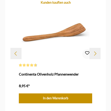
Produktgalerie überspringen
Kunden kauften auch
Durchschnittliche Bewertung von 4.7 von 5 Sternen
Continenta Olivenholz Pfannenwender
Le
8,95 €*
27
In den Warenkorb