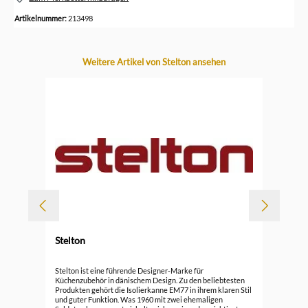
Artikelnummer:
213498
Produktgalerie überspringen
Weitere Artikel von Stelton ansehen
Stelton
Durc
Ste
Stelton ist eine führende Designer-Marke für
Küchenzubehör in dänischem Design. Zu den beliebtesten
Produkten gehört die Isolierkanne EM77 in ihrem klaren Stil
59,
und guter Funktion. Was 1960 mit zwei ehemaligen