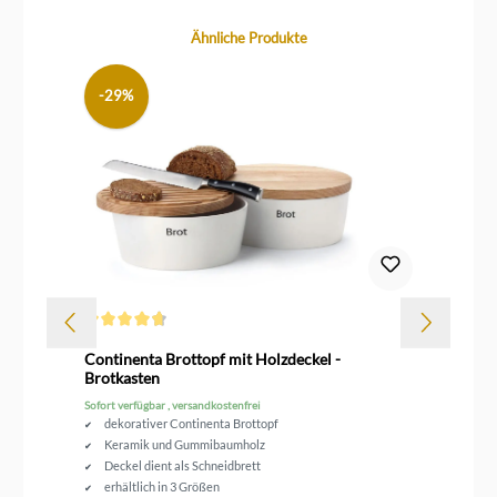
Produktgalerie überspringen
Ähnliche Produkte
-29%
Durchschnittliche Bewertung von 4.6 von 5 Sternen
Dur
rz
Continenta Brottopf mit Holzdeckel -
Le
Brotkasten
Sofort verfügbar , versandkostenfrei
Sof
dekorativer Continenta Brottopf
Keramik und Gummibaumholz
Deckel dient als Schneidbrett
erhältlich in 3 Größen