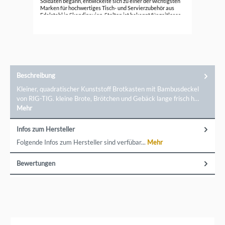
Soldaten begann, entwickelte sich zu einer der wichtigsten
Marken für hochwertiges Tisch- und Servierzubehör aus
Edelstahl in Skandinavien. Stelton ist bekannt für zeitloses,
elegantes Design und langlebige Produkte, die weit über die
Grenzen Dänemarks hinaus geschätzt werden. Entdecken
Sie die Vielfalt und Qualität von Stelton für Ihre Küche.
Markeninformationen: Stelton Christianshavn Kanal 4,
1406 København K, Dänemark, info@stelton.com
Beschreibung
Kleiner, quadratischer Kunststoff Brotkasten mit Bambusdeckel
von RIG-TIG. kleine Brote, Brötchen und Gebäck lange frisch h…
Mehr
Infos zum Hersteller
Folgende Infos zum Hersteller sind verfübar...
Mehr
Bewertungen