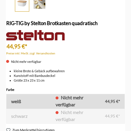
RIG-TIG by Stelton Brotkasten quadratisch
44,95 €*
Preise inkl. MwSt. zzgl. Versandkosten
Nicht mehr verfügbar
kleine Brote & Gebäck aufbewahren
Kunststoff mit Bambusdeckel
Größe 23 x 23 x 11 cm
auswählen
Farbe
Nicht mehr
weiß
44,95 €*
verfügbar
Nicht mehr
schwarz
44,95 €*
verfügbar
Zum Merkzettel hinzufügen