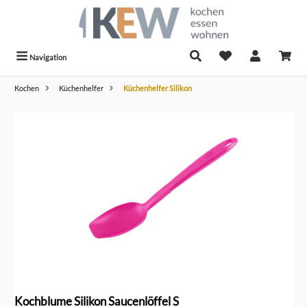
alt springen
Navigation
Kochen
Küchenhelfer
Küchenhelfer Silikon
Bildergalerie überspringen
Kochblume Silikon Saucenlöffel S