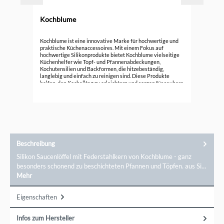
Kochblume
Koc
Kochblume ist eine innovative Marke für hochwertige und
praktische Küchenaccessoires. Mit einem Fokus auf
hochwertige Silikonprodukte bietet Kochblume vielseitige
15,
Küchenhelfer wie Topf- und Pfannenabdeckungen,
Kochutensilien und Backformen, die hitzebeständig,
langlebig und einfach zu reinigen sind. Diese Produkte
helfen, den Kochalltag zu erleichtern und sorgen für saubere
Küchenumgebung. Entdecken Sie die funktionale Eleganz
von Kochblume und verbessern Sie Ihre Koch- und
Backerlebnisse mit cleverem Design.
Beschreibung
Silikon Saucenlöffel mit Federstahlkern von Kochblume - ganz
besonders schonend zu beschichteten Pfannen und Töpfen. aus Si…
Mehr
Eigenschaften
Infos zum Hersteller