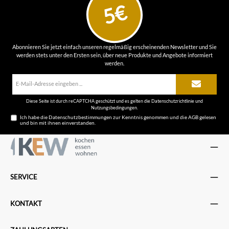
5€
Abonnieren Sie jetzt einfach unseren regelmäßig erscheinenden Newsletter und Sie
werden stets unter den Ersten sein, über neue Produkte und Angebote informiert
werden.
E-
Mail-
Adresse*
Diese Seite ist durch reCAPTCHA geschützt und es gelten die
Datenschutzrichtlinie
und
Nutzungsbedingungen
.
Ich habe die
Datenschutzbestimmungen
zur Kenntnis genommen und die
AGB
gelesen
und bin mit ihnen einverstanden.
SERVICE
KONTAKT