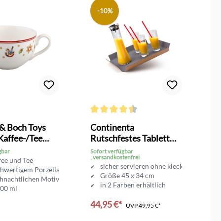
-10%
Durchschnittliche Bewertung von 4.5 von 
 & Boch Toys
Continenta
V
Kaffee-/Tee
Rutschfestes Tablett
D
se
groß
gbar
Sofort verfügbar
So
, versandkostenfrei
fee und Tee
sicher servieren ohne kleckern
chwertigem Porzellan
Größe 45 x 34 cm
ihnachtlichen Motiven
in 2 Farben erhältlich
200 ml
44,95 €*
2
UVP
49,95 €*