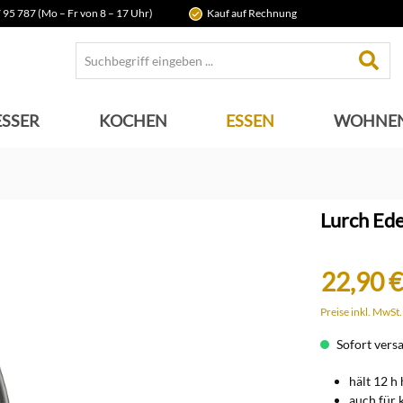
 95 787 (Mo – Fr von 8 – 17 Uhr)
Kauf auf Rechnung
SSER
KOCHEN
ESSEN
WOHNE
Lurch Ede
22,90 €
Preise inkl. MwSt
Sofort versan
hält 12 h 
auch für 