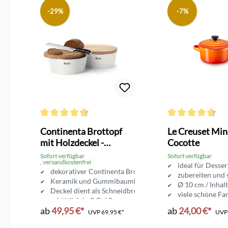
-29%
-7%
g von 4 von 5 Sternen
Durchschnittliche Bewertung von 4.6 von 5 Sternen
Durchschnittliche 
se
Continenta Brottopf
Le Creuset Min
z
mit Holzdeckel -
Cocotte
Brotkasten
Sofort verfügbar
Sofort verfügbar
, versandkostenfrei
ideal für Desse
dekorativer Continenta Brottopf
zubereiten und 
olz
Keramik und Gummibaumholz
Ø 10 cm / Inhal
Deckel dient als Schneidbrett
viele schöne Fa
erhältlich in 3 Größen
ab
49,95 €*
ab
24,00 €*
UVP
69,95 €*
UV