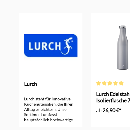
Produktgalerie überspringen
Lurch
Durchschnittliche
rm
Lurch Edelstah
Lurch steht für innovative
Isolierflasche 
Küchenutensilien, die Ihren
Alltag erleichtern. Unser
ab
26,90 €*
Sortiment umfasst
hauptsächlich hochwertige
Silikon Backutensilien sowie