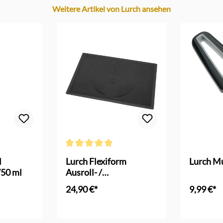
Weitere Artikel von Lurch ansehen
 Bewertung von 5 von 5 Sternen
Durchschnittliche Bewertung von 5 von 5 Sternen
l
Lurch Flexiform
Lurch Mu
750 ml
Ausroll- /
Backunterlage Silikon
24,90 €*
9,99 €*
In den Warenkorb
In d