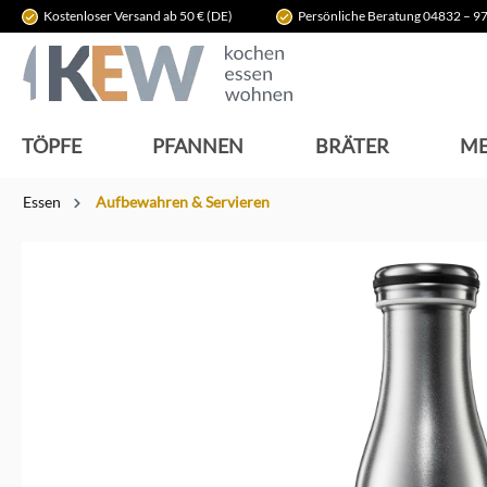
Kostenloser Versand ab 50 € (DE)
Persönliche Beratung 04832 – 97
springen
Zur Hauptnavigation springen
TÖPFE
PFANNEN
BRÄTER
ME
Essen
Aufbewahren & Servieren
Bildergalerie überspringen