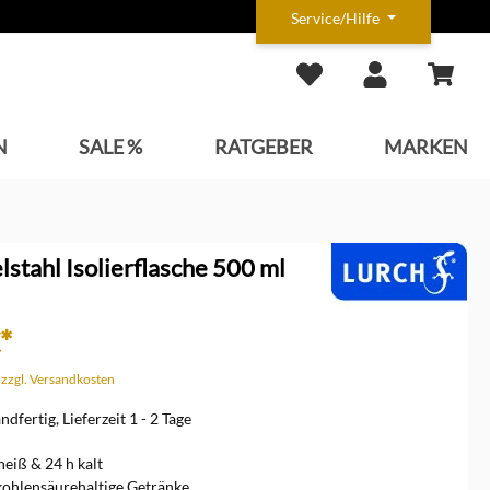
Service/Hilfe
N
SALE %
RATGEBER
MARKEN
lstahl Isolierflasche 500 ml
*
. zzgl. Versandkosten
dfertig, Lieferzeit 1 - 2 Tage
heiß & 24 h kalt
kohlensäurehaltige Getränke