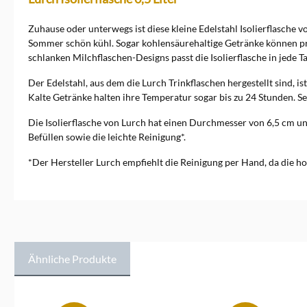
Zuhause oder unterwegs ist diese kleine Edelstahl Isolierflasche 
Sommer schön kühl. Sogar kohlensäurehaltige Getränke können pro
schlanken Milchflaschen-Designs passt die Isolierflasche in jede Ta
Der Edelstahl, aus dem die Lurch Trinkflaschen hergestellt sind, i
Kalte Getränke halten ihre Temperatur sogar bis zu 24 Stunden. Se
Die Isolierflasche von Lurch hat einen Durchmesser von 6,5 cm un
Befüllen sowie die leichte Reinigung*.
*Der Hersteller Lurch empfiehlt die Reinigung per Hand, da die 
Ähnliche Produkte
Produktgalerie überspringen