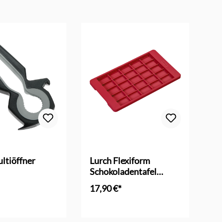
ltiöffner
Lurch Flexiform
Lu
Schokoladentafel
klassik - Silikonform
17,90 €*
24
en Warenkorb
In den Warenkorb