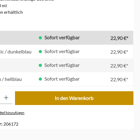
0 ml
en erhältlich
en
Sofort verfügbar
22,90 €*
Sofort verfügbar
ic / dunkelblau
22,90 €*
Sofort verfügbar
22,90 €*
Sofort verfügbar
 / hellblau
22,90 €*
ib den gewünschten Wert ein oder benutze die Schaltflächen um die Anzahl zu erhöhe
In den Warenkorb
tel hinzufügen
r:
206172