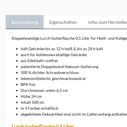
andere funktionale
Küchenhelfer. Lurch-
Produkte zeichnen sich durch
ihre Langlebigkeit, Flexibilität
und einfache Handhabung
Beschreibung
Eigenschaften
Infos zum Herstelle
aus und sorgen für perfekte
Back- und Kochergebnisse.
Entdecken Sie die Vielfalt und
Doppelwandige Lurch Isolierflasche 0,5 Liter für Heiß- und Kaltge
Qualität von Lurch und
bringen Sie Ihre Koch- und
hält Getränke bis zu 12 h heiß & bis zu 24 h kalt
Backkünste auf ein neues
auch für kohlensäurehaltige Getränke
Level. Vertrauen Sie auf die
aus Edelstahl rostfrei
innovativen Produkte von
patentierte Doppelwand-Vakuum-Isolierung
Lurch für kreative und gute
Ergebnisse in der Küche. Ein
100 % dichter Schraubverschluss
direkter Kontakt zur Marke
lebensmittelecht, geschmacksneutral
ist möglich über Lurch AG,
BPA frei
Schinkelstr. 6, 31137
Durchmesser unten 6,5 cm
Hildesheim,
Höhe 24 cm
kundenservice@lurch.de
Inhalt 500 ml
in 4 Farben erhältlich
abgebildete Dekoartikel sind nicht im Lieferumfang enthalte
Lurch Isolierflasche 0,5 Liter