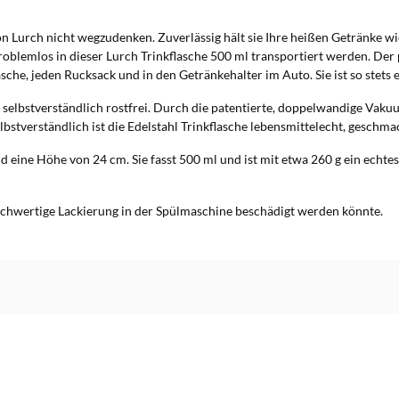
von Lurch nicht wegzudenken. Zuverlässig hält sie Ihre heißen Getränke w
blemlos in dieser Lurch Trinkflasche 500 ml transportiert werden. Der 
sche, jeden Rucksack und in den Getränkehalter im Auto. Sie ist so stets ei
st selbstverständlich rostfrei. Durch die patentierte, doppelwandige Vak
lbstverständlich ist die Edelstahl Trinkflasche lebensmittelecht, geschma
d eine Höhe von 24 cm. Sie fasst 500 ml und ist mit etwa 260 g ein echte
hochwertige Lackierung in der Spülmaschine beschädigt werden könnte.