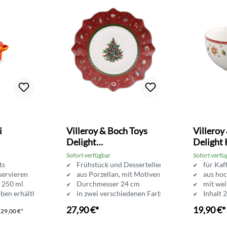
Bewertung von 4.6 von 5 Sternen
i
Villeroy & Boch Toys
Villeroy
Delight
Delight 
Frühstücksteller
Obertas
Sofort verfügbar
Sofort verfü
rts
Frühstück und Desserteller
für Kaf
servieren
aus Porzellan, mit Motiven
aus ho
t 250 ml
Durchmesser 24 cm
mit we
rben erhältlich
in zwei verschiedenen Farben erhältlich
Inhalt 
27,90 €*
19,90 €*
P
29,00 €*