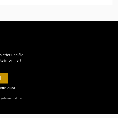
en Warenkorb
letter und Sie
te informiert
htlinie
und
B
gelesen und bin