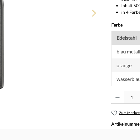
Inhalt 50
in 4 Farb
auswähl
Farbe
Edelstahl
blau metall
orange
wasserblau
Produkt Anzahl: G
Zum Merkzet
Artikelnumme