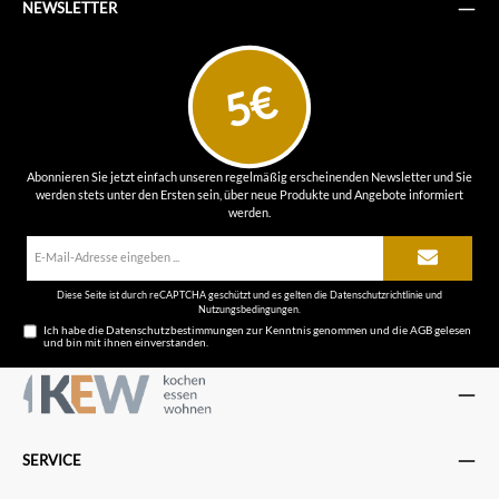
NEWSLETTER
5€
Abonnieren Sie jetzt einfach unseren regelmäßig erscheinenden Newsletter und Sie
werden stets unter den Ersten sein, über neue Produkte und Angebote informiert
werden.
E-
Mail-
Adresse*
Diese Seite ist durch reCAPTCHA geschützt und es gelten die
Datenschutzrichtlinie
und
Nutzungsbedingungen
.
Ich habe die
Datenschutzbestimmungen
zur Kenntnis genommen und die
AGB
gelesen
und bin mit ihnen einverstanden.
SERVICE