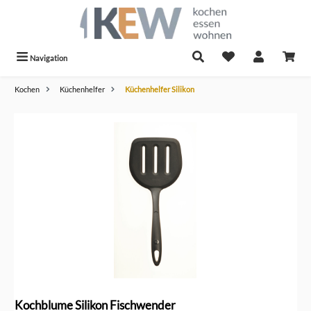
alt springen
Navigation
Kochen
Küchenhelfer
Küchenhelfer Silikon
Bildergalerie überspringen
Kochblume Silikon Fischwender