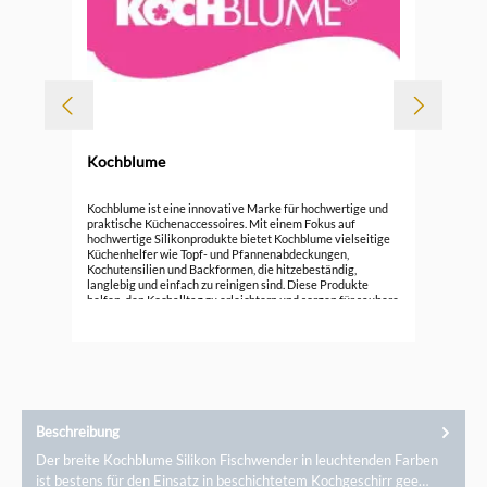
Kochblume
Koc
Kochblume ist eine innovative Marke für hochwertige und
praktische Küchenaccessoires. Mit einem Fokus auf
hochwertige Silikonprodukte bietet Kochblume vielseitige
15,
Küchenhelfer wie Topf- und Pfannenabdeckungen,
Kochutensilien und Backformen, die hitzebeständig,
langlebig und einfach zu reinigen sind. Diese Produkte
helfen, den Kochalltag zu erleichtern und sorgen für saubere
Küchenumgebung. Entdecken Sie die funktionale Eleganz
von Kochblume und verbessern Sie Ihre Koch- und
Backerlebnisse mit cleverem Design.
Beschreibung
Der breite Kochblume Silikon Fischwender in leuchtenden Farben
ist bestens für den Einsatz in beschichtetem Kochgeschirr gee…