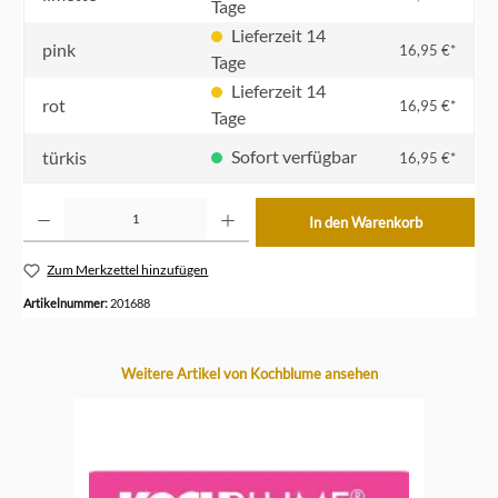
Tage
Lieferzeit 14
pink
16,95 €*
Tage
Lieferzeit 14
rot
16,95 €*
Tage
Sofort verfügbar
türkis
16,95 €*
Produkt Anzahl: Gib den gewünschten Wert ein oder benutze die Schaltflächen um die Anzahl z
In den Warenkorb
Zum Merkzettel hinzufügen
Artikelnummer:
201688
Produktgalerie überspringen
Weitere Artikel von Kochblume ansehen