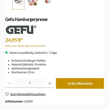
Gefu Hamburgerpresse
24,95 €*
Preise inkl. MwSt. zzgl. Versandkosten
Sofort versandfertig, Lieferzeit 1 - 2 Tage
für klassische Burger-Patties
Material Edelstahl / Porzellan
spülmaschinengeeignet
Durchmesser 12 cm
Produkt Anzahl: Gib den gewünschten Wert ein oder benutze die Schaltflächen um die Anzahl z
In den Warenkorb
Zum Merkzettel hinzufügen
Artikelnummer:
103395