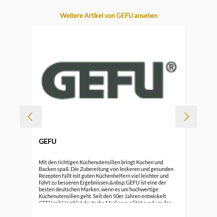
Produktgalerie überspringen
Weitere Artikel von GEFU ansehen
-
GEFU
Durc
Gef
Mit den richtigen Küchenutensilien bringt Kochen und
Backen spaß. Die Zubereitung von leckeren und gesunden
Rezepten fällt mit guten Küchenhelfern viel leichter und
7,5
führt zu besseren Ergebnissen.&nbsp;GEFU ist eine der
besten deutschen Marken, wenn es um hochwertige
Küchenutensilien geht. Seit den 50er Jahren entwickelt
GEFU mit Herzblut deutsche Markenqualität rund um das
Kochen und Backen. Selber Kochen und dabei auf
hochverarbeitete Lebensmittel weitestgehend zu