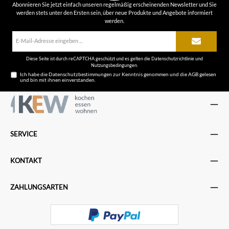
Abonnieren Sie jetzt einfach unseren regelmäßig erscheinenden Newsletter und Sie
werden stets unter den Ersten sein, über neue Produkte und Angebote informiert
werden.
E-
Mail-
Adresse*
Diese Seite ist durch reCAPTCHA geschützt und es gelten die
Datenschutzrichtlinie
und
Nutzungsbedingungen
.
Ich habe die
Datenschutzbestimmungen
zur Kenntnis genommen und die
AGB
gelesen
und bin mit ihnen einverstanden.
SERVICE
KONTAKT
ZAHLUNGSARTEN