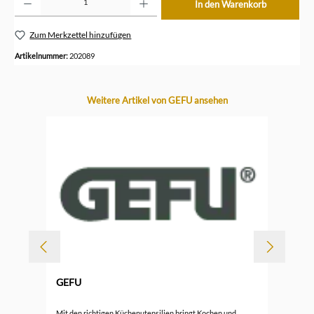
In den Warenkorb
Zum Merkzettel hinzufügen
Artikelnummer:
202089
Produktgalerie überspringen
Weitere Artikel von GEFU ansehen
GEFU
Gef
Mit den richtigen Küchenutensilien bringt Kochen und