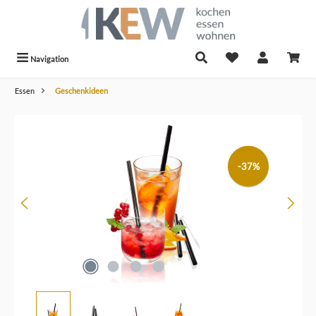
alt springen
Navigation
Essen
Geschenkideen
Bildergalerie überspringen
-37%