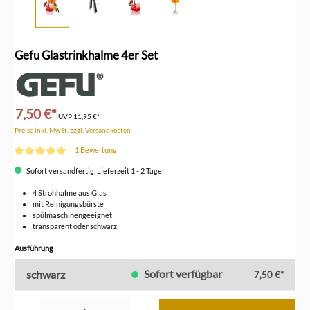
Gefu Glastrinkhalme 4er Set
7,50 €*
UVP
11,95 €*
Preise inkl. MwSt. zzgl. Versandkosten
1 Bewertung
Durchschnittliche Bewertung von 5 von 5 Sternen
Sofort versandfertig, Lieferzeit 1 - 2 Tage
4 Strohhalme aus Glas
mit Reinigungsbürste
spülmaschinengeeignet
transparent oder schwarz
auswählen
Ausführung
Sofort verfügbar
schwarz
7,50 €*
Produkt Anzahl: Gib den gewünschten Wert ein oder benutze die Schaltflächen um die Anzahl z