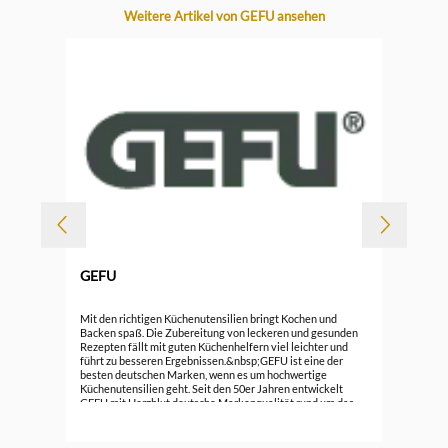
Produktgalerie überspringen
Weitere Artikel von GEFU ansehen
-
GEFU
Durc
Gef
Mit den richtigen Küchenutensilien bringt Kochen und
Backen spaß. Die Zubereitung von leckeren und gesunden
Rezepten fällt mit guten Küchenhelfern viel leichter und
7,5
führt zu besseren Ergebnissen.&nbsp;GEFU ist eine der
besten deutschen Marken, wenn es um hochwertige
Küchenutensilien geht. Seit den 50er Jahren entwickelt
GEFU mit Herzblut deutsche Markenqualität rund um das
Kochen und Backen. Selber Kochen und dabei auf
hochverarbeitete Lebensmittel weitestgehend zu
verzichten wird wieder zum Trend. Für eine gesunde