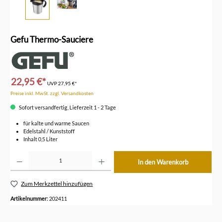
Gefu Thermo-Sauciere
22,95 €*
UVP
27,95 €*
Preise inkl. MwSt. zzgl. Versandkosten
Sofort versandfertig, Lieferzeit 1 - 2 Tage
für kalte und warme Saucen
Edelstahl / Kunststoff
Inhalt 0,5 Liter
Produkt Anzahl: Gib den gewünschten Wert ein oder benutze die Schaltflächen um die Anzahl z
In den Warenkorb
Zum Merkzettel hinzufügen
Artikelnummer:
202411