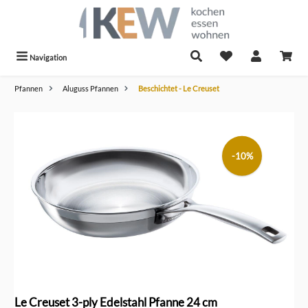
alt springen
Navigation
Pfannen
Aluguss Pfannen
Beschichtet - Le Creuset
Bildergalerie überspringen
-10%
Le Creuset 3-ply Edelstahl Pfanne 24 cm