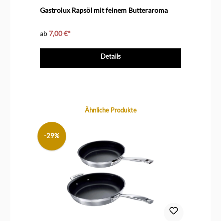
Durchschnittliche Bewertung von 4.9 von 5 Sternen
Durc
8
Gastrolux Rapsöl mit feinem Butteraroma
Le 
ab
7,00 €*
ab
Details
Produktgalerie überspringen
Ähnliche Produkte
-29%