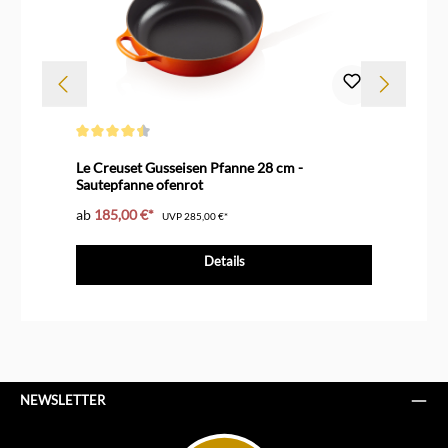
Durchschnittliche Bewertung von 4.6 von 5 Sternen
Dur
Le Creuset Gusseisen Pfanne 28 cm -
Le
Sautepfanne ofenrot
ab
185,00 €*
ab
UVP
285,00 €*
Details
NEWSLETTER