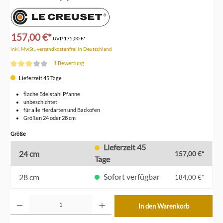
157,00 €*
UVP
175,00 €*
inkl. MwSt., versandkostenfrei in Deutschland
1 Bewertung
Durchschnittliche Bewertung von 3 von 5 Sternen
Lieferzeit 45 Tage
flache Edelstahl Pfanne
unbeschichtet
für alle Herdarten und Backofen
Größen 24 oder 28 cm
auswählen
Größe
Lieferzeit 45
24 cm
157,00 €*
Tage
Sofort verfügbar
28 cm
184,00 €*
Produkt Anzahl: Gib den gewünschten Wert ein oder benutze die Schaltflächen um die Anzahl z
In den Warenkorb