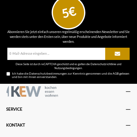
5€
Abonnieren Sie jetzt einfach unseren regelmäßig erscheinenden Newsletter und Sie
werden stets unter den Ersten sein, über neue Produkte und Angebote informiert
werden.
E-
Mail-
Adresse*
Diese Seite ist durch reCAPTCHA geschützt und es gelten die
Datenschutzrichtlinie
und
Nutzungsbedingungen
.
Ich habe die
Datenschutzbestimmungen
zur Kenntnis genommen und die
AGB
gelesen
und bin mit ihnen einverstanden.
SERVICE
KONTAKT