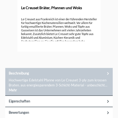
Le Creuset Bräter, Pfannen und Woks
Durc
Le 
Le Creuset aus Frankreich ist einer der führenden Hersteller
für hochwertige Küchenutensilien weltweit. Vor allem für
farbig emaillierte Bräter, Pfannen, Woks und Töpfe aus
296
Gusseisen ist das Unternehmen seit vielen Jahrzehnten
bekannt. Zusätzlich bietet Le Creuset sehr gute Töpfe aus
Edelstahl und Aluminium, Küchen-Keramik und
Kochutensilien an. Sie alle erfüllen besonders hohe
Ansprüche.
Beschreibung
Hochwertige Edelstahl Pfanne von Le Creuset 3-ply zum krossen
Braten. aus energiesparendem 3-Schicht-Material - unbeschicht…
Mehr
Eigenschaften
Bewertungen