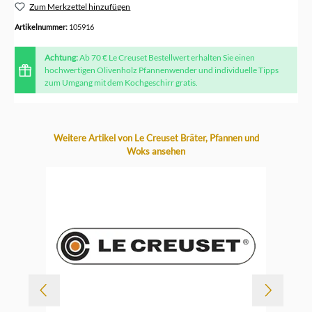
Zum Merkzettel hinzufügen
Artikelnummer:
105916
Achtung:
Ab 70 € Le Creuset Bestellwert erhalten Sie einen
hochwertigen Olivenholz Pfannenwender und individuelle Tipps
zum Umgang mit dem Kochgeschirr gratis.
Produktgalerie überspringen
Weitere Artikel von Le Creuset Bräter, Pfannen und
Woks ansehen
-