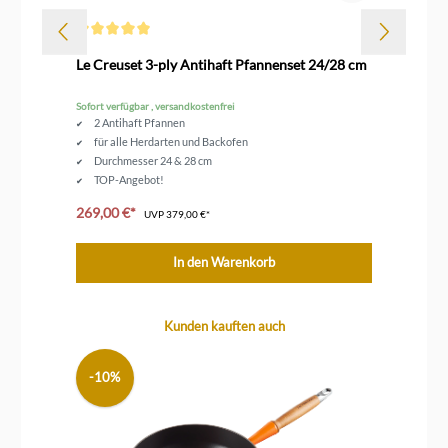
Durchschnittliche Bewertung von 5 von 5 Sternen
Dur
Le Creuset 3-ply Antihaft Pfannenset 24/28 cm
Le
Sofort verfügbar , versandkostenfrei
Sof
2 Antihaft Pfannen
für alle Herdarten und Backofen
Durchmesser 24 & 28 cm
TOP-Angebot!
zum fettarmen Braten
269,00 €*
ab
UVP
379,00 €*
In den Warenkorb
Produktgalerie überspringen
Kunden kauften auch
-10%