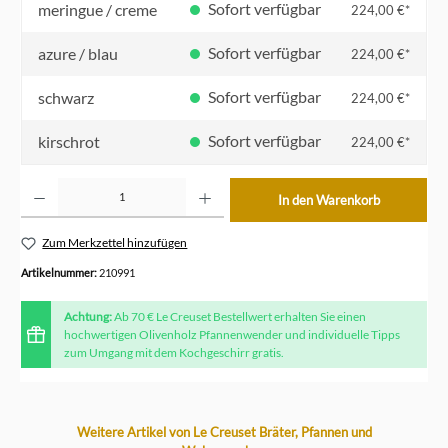
Sofort verfügbar
meringue / creme
224,00 €*
Sofort verfügbar
azure / blau
224,00 €*
Sofort verfügbar
schwarz
224,00 €*
Sofort verfügbar
kirschrot
224,00 €*
Produkt Anzahl: Gib den gewünschten Wert ein oder benutze die Schaltflächen um die Anzahl z
In den Warenkorb
Zum Merkzettel hinzufügen
Artikelnummer:
210991
Achtung:
Ab 70 € Le Creuset Bestellwert erhalten Sie einen
hochwertigen Olivenholz Pfannenwender und individuelle Tipps
zum Umgang mit dem Kochgeschirr gratis.
Produktgalerie überspringen
Weitere Artikel von Le Creuset Bräter, Pfannen und