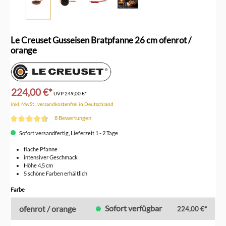
Le Creuset Gusseisen Bratpfanne 26 cm ofenrot /
orange
224,00 €*
UVP
249,00 €*
inkl. MwSt., versandkostenfrei in Deutschland
8 Bewertungen
Durchschnittliche Bewertung von 4.6 von 5 Sternen
Sofort versandfertig, Lieferzeit 1 - 2 Tage
flache Pfanne
intensiver Geschmack
Höhe 4,5 cm
5 schöne Farben erhältlich
auswählen
Farbe
Sofort verfügbar
ofenrot / orange
224,00 €*