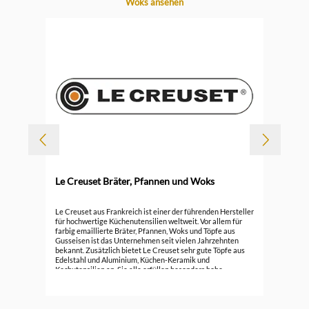
Woks ansehen
-
Le Creuset Bräter, Pfannen und Woks
Durc
Le 
Le Creuset aus Frankreich ist einer der führenden Hersteller
für hochwertige Küchenutensilien weltweit. Vor allem für
farbig emaillierte Bräter, Pfannen, Woks und Töpfe aus
296
Gusseisen ist das Unternehmen seit vielen Jahrzehnten
bekannt. Zusätzlich bietet Le Creuset sehr gute Töpfe aus
Edelstahl und Aluminium, Küchen-Keramik und
Kochutensilien an. Sie alle erfüllen besonders hohe
Ansprüche.