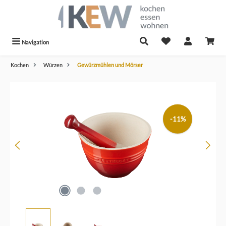
alt springen
Navigation
Kochen
Würzen
Gewürzmühlen und Mörser
Bildergalerie überspringen
-11%