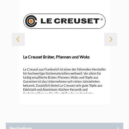
-
Le Creuset Bräter, Pfannen und Woks
Durc
Le 
Le Creuset aus Frankreich ist einer der führenden Hersteller
für hochwertige Küchenutensilien weltweit. Vor allem für
farbig emaillierte Bräter, Pfannen, Woks und Töpfe aus
296
Gusseisen ist das Unternehmen seit vielen Jahrzehnten
bekannt. Zusätzlich bietet Le Creuset sehr gute Töpfe aus
Edelstahl und Aluminium, Küchen-Keramik und
Kochutensilien an. Sie alle erfüllen besonders hohe
Ansprüche.
Beschreibung