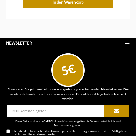
In den Warenkorb
NEWSLETTER
5€
Abonnieren Sie jetzt einfach unseren regelmäßig erscheinenden Newsletter und Sie
werden stets unter den Ersten sein, über neue Produkte und Angebote informiert
werden.
E-
Mail-
Adresse*
Diese Seite ist durch reCAPTCHA geschützt und es gelten die
Datenschutzrichtlinie
und
Nutzungsbedingungen
.
Ich habe die
Datenschutzbestimmungen
zur Kenntnis genommen und die
AGB
gelesen
und bin mit ihnen einverstanden.