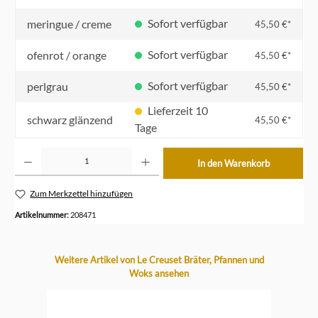
Sofort verfügbar
meringue / creme
45,50 €*
Sofort verfügbar
ofenrot / orange
45,50 €*
Sofort verfügbar
perlgrau
45,50 €*
Lieferzeit 10
schwarz glänzend
45,50 €*
Tage
Produkt Anzahl: Gib den gewünschten Wert ein oder benutze die Schaltflächen um die Anzahl z
In den Warenkorb
Zum Merkzettel hinzufügen
Artikelnummer:
208471
Produktgalerie überspringen
Weitere Artikel von Le Creuset Bräter, Pfannen und
Woks ansehen