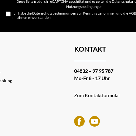
Diese Seite ist durch reCAPTCHA geschützt und es gelten die
Datenschutzric
Nutzungsbedingungen
.
Ich habe die
Datenschutzbestimmungen
zur Kenntnis genommen und die
AG
mit ihnen einverstanden.
KONTAKT
04832 – 97 95 787
e
Mo-Fr 8 - 17 Uhr
ahlung
Zum Kontaktformular