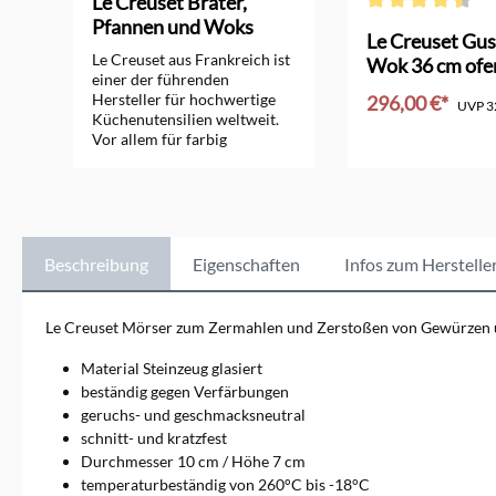
Le Creuset Bräter,
Pfannen und Woks
Durchschnittliche 
orm
Le Creuset Gus
Le Creuset aus Frankreich ist
Wok 36 cm ofe
einer der führenden
Hersteller für hochwertige
296,00 €*
UVP
3
Küchenutensilien weltweit.
Vor allem für farbig
In den Ware
emaillierte Bräter, Pfannen,
Woks und Töpfe aus
Gusseisen ist das
Unternehmen seit vielen
Jahrzehnten bekannt.
Zusätzlich bietet Le Creuset
Beschreibung
Eigenschaften
Infos zum Herstelle
sehr gute Töpfe aus Edelstahl
und Aluminium, Küchen-
Keramik und Kochutensilien
Le Creuset Mörser zum Zermahlen und Zerstoßen von Gewürzen un
an. Sie alle erfüllen besonders
hohe Ansprüche.
Material Steinzeug glasiert
beständig gegen Verfärbungen
geruchs- und geschmacksneutral
schnitt- und kratzfest
Durchmesser 10 cm / Höhe 7 cm
temperaturbeständig von 260°C bis -18°C