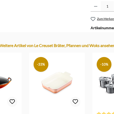
Produkt Anzahl: G
Zum Merkzet
Artikelnumme
Weitere Artikel von Le Creuset Bräter, Pfannen und Woks ansehe
-33%
-10%