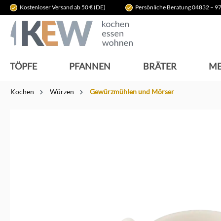
Kostenloser Versand ab 50 € (DE)
Persönliche Beratung 04832 – 97
springen
Zur Hauptnavigation springen
TÖPFE
PFANNEN
BRÄTER
ME
Kochen
Würzen
Gewürzmühlen und Mörser
Bildergalerie überspringen