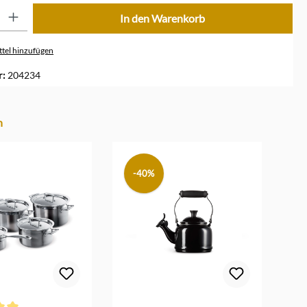
ib den gewünschten Wert ein oder benutze die Schaltflächen um die Anzahl zu erhöhe
In den Warenkorb
tel hinzufügen
r:
204234
n
-40%