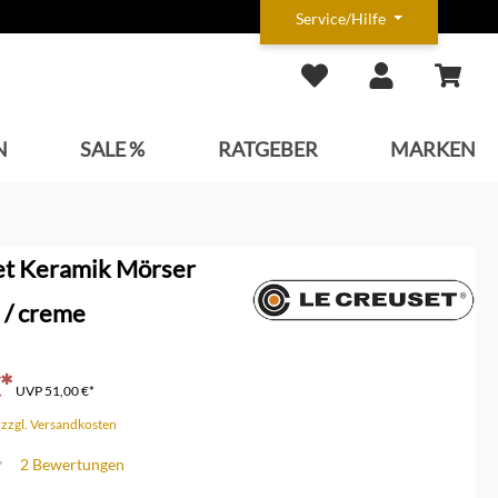
Service/Hilfe
N
SALE %
RATGEBER
MARKEN
et Keramik Mörser
 / creme
*
UVP
51,00 €*
. zzgl. Versandkosten
2 Bewertungen
che Bewertung von 4.5 von 5 Sternen