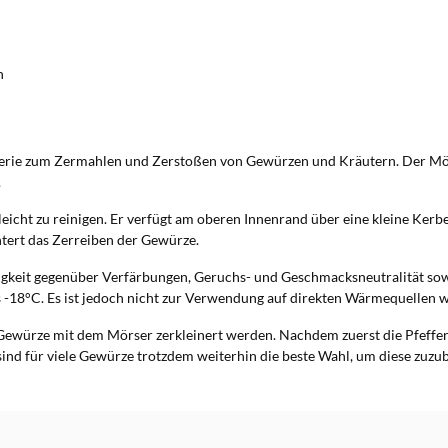
n
erie zum Zermahlen und Zerstoßen von Gewürzen und Kräutern. Der Mörse
.
leicht zu reinigen. Er verfügt am oberen Innenrand über eine kleine Kerbe,
chtert das Zerreiben der Gewürze.
igkeit gegenüber Verfärbungen, Geruchs- und Geschmacksneutralität sowie
-18°C. Es ist jedoch nicht zur Verwendung auf direkten Wärmequellen w
Gewürze mit dem Mörser zerkleinert werden. Nachdem zuerst die Pfeffer
ind für viele Gewürze trotzdem weiterhin die beste Wahl, um diese zuzub