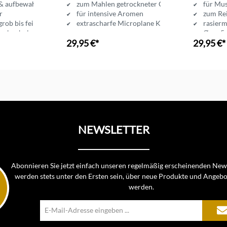
 & aufbewahren
zum Mahlen getrockneter Chilischoten
für Mu
r
für intensive Aromen
zum Re
rob bis fein
extrascharfe Microplane Klinge
rasierm
Buchenholzdeckel
Ø ca. 5
29,95 €*
29,95 €*
nkorb
In den Warenkorb
In d
NEWSLETTER
Abonnieren Sie jetzt einfach unseren regelmäßig erscheinenden News
werden stets unter den Ersten sein, über neue Produkte und Angebo
werden.
E-
Mail-
Adresse*