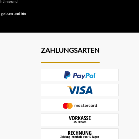
htlinie
und
B
gelesen und bin
ZAHLUNGSARTEN