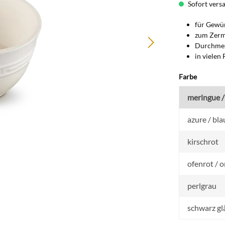
Sofort versan
für Gewü
zum Zerm
Durchmes
in vielen 
auswähl
Farbe
meringue /
azure / bla
kirschrot
ofenrot / 
perlgrau
schwarz g