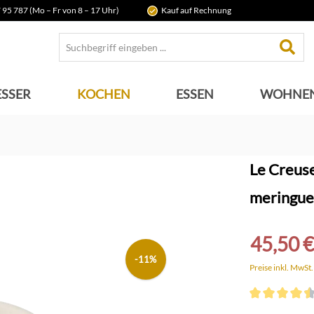
 95 787 (Mo – Fr von 8 – 17 Uhr)
Kauf auf Rechnung
SSER
KOCHEN
ESSEN
WOHNE
Le Creus
meringue
45,50 €
-11%
Preise inkl. MwSt
Durchschnittli