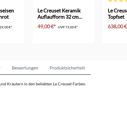
Bewertung von 4.5 von 5 Sternen
Durchschni
seisen
Le Creuset Keramik
Le Creus
nrot
Auflaufform 32 cm
Topfset
pêche
49,00 €*
638,00 
29,00 €*
UVP
73,00 €*
nkorb
In den Warenkorb
In d
r
Bewertungen
Produktsicherheit
d Kräutern in den beliebten Le Creuset Farben.