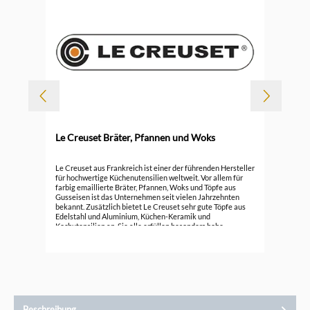
-
Le Creuset Bräter, Pfannen und Woks
Durc
Le 
Le Creuset aus Frankreich ist einer der führenden Hersteller
für hochwertige Küchenutensilien weltweit. Vor allem für
farbig emaillierte Bräter, Pfannen, Woks und Töpfe aus
296
Gusseisen ist das Unternehmen seit vielen Jahrzehnten
bekannt. Zusätzlich bietet Le Creuset sehr gute Töpfe aus
Edelstahl und Aluminium, Küchen-Keramik und
Kochutensilien an. Sie alle erfüllen besonders hohe
Ansprüche.
Beschreibung