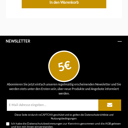
In den Warenkorb
NEWSLETTER
5€
Abonnieren Sie jetzt einfach unseren regelmäßig erscheinenden Newsletter und Sie
werden stets unter den Ersten sein, über neue Produkte und Angebote informiert
werden.
E-
Mail-
Adresse*
Diese Seite ist durch reCAPTCHA geschützt und es gelten die
Datenschutzrichtlinie
und
Nutzungsbedingungen
.
Ich habe die
Datenschutzbestimmungen
zur Kenntnis genommen und die
AGB
gelesen
und bin mit ihnen einverstanden.