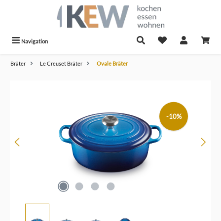
alt springen
Navigation
Bräter
Le Creuset Bräter
Ovale Bräter
Bildergalerie überspringen
-10%