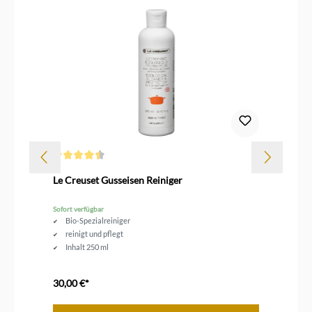
Durchschnittliche Bewertung von 4.5 von 5 Sternen
Dur
Le Creuset Gusseisen Reiniger
Le
Sofort verfügbar
Sof
Bio-Spezialreiniger
reinigt und pflegt
Inhalt 250 ml
30,00 €*
26