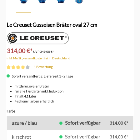
Le Creuset Gusseisen Bräter oval 27 cm
314,00 €*
UVP
349,00 €*
inkl. MwSt., versandkostenfrei in Deutschland
1 Bewertung
Durchschnittliche Bewertung von 4 von 5 Sternen
Sofort versandfertig, Lieferzeit 1 - 2 Tage
mittlerer, ovaler Bräter
für alle Herdarten inkl. Induktion
Inhalt 4,1 Liter
4 schöne Farben erhältlich
auswählen
Farbe
Sofort verfügbar
azure / blau
314,00 €*
Sofort verfügbar
kirschrot
314,00 €*