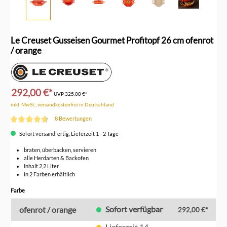
Le Creuset Gusseisen Gourmet Profitopf 26 cm ofenrot
/ orange
292,00 €*
UVP
325,00 €*
inkl. MwSt., versandkostenfrei in Deutschland
8 Bewertungen
Durchschnittliche Bewertung von 4.7 von 5 Sternen
Sofort versandfertig, Lieferzeit 1 - 2 Tage
braten, überbacken, servieren
alle Herdarten & Backofen
Inhalt 2,2 Liter
in 2 Farben erhältlich
auswählen
Farbe
Sofort verfügbar
ofenrot / orange
292,00 €*
Lieferzeit 14