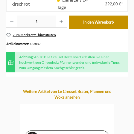
kirschrot
292,00 €*
Tage
Produkt Anzahl: Gib den gewünschten Wert ein oder benutze die Schaltflächen um die Anzahl z
In den Warenkorb
Zum Merkzettel hinzufügen
Artikelnummer:
133889
Achtung:
Ab 70 € Le Creuset Bestellwert erhalten Sie einen
hochwertigen Olivenholz Pfannenwender und individuelle Tipps
zum Umgang mit dem Kochgeschirr gratis.
Produktgalerie überspringen
Weitere Artikel von Le Creuset Bräter, Pfannen und
Woks ansehen
-