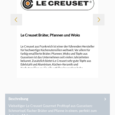
Le Creuset Bräter, Pfannen und Woks
Durc
Le 
Le Creuset aus Frankreich ist einer der führenden Hersteller
für hochwertige Küchenutensilien weltweit. Vor allem für
farbig emaillierte Bräter, Pfannen, Woks und Töpfe aus
296
Gusseisen ist das Unternehmen seit vielen Jahrzehnten
bekannt. Zusätzlich bietet Le Creuset sehr gute Töpfe aus
Edelstahl und Aluminium, Küchen-Keramik und
Kochutensilien an. Sie alle erfüllen besonders hohe
Ansprüche.
Beschreibung
Vielseitiger Le Creuset Gourmet Profitopf aus Gusseisen:
Schmortopf, flacher Bräter und Pfanne in einem. perfekt zum