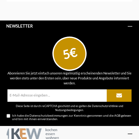
NEWSLETTER
5€
Abonnieren Sie jetzt einfach unseren regelmäßig erscheinenden Newsletter und Sie
werden stets unter den Ersten sein, über neue Produkte und Angebote informiert
werden.
E-
Mail-
Adresse*
Diese Seite ist durch reCAPTCHA geschützt und es gelten die
Datenschutzrichtlinie
und
Nutzungsbedingungen
.
Ich habe die
Datenschutzbestimmungen
zur Kenntnis genommen und die
AGB
gelesen
und bin mit ihnen einverstanden.