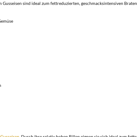
m Gusseisen sind ideal zum fettreduzierten, geschmacksintensiven Braten
 Gemüse
n
 Gusseisen
. Durch ihre relativ hohen Rillen eignen sie sich ideal zum fet