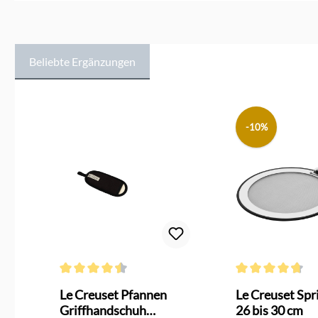
Beliebte Ergänzungen
Produktgalerie überspringen
-10%
Durchschnittliche Bewertung von 4.4 von 5 Sternen
Durchschnittliche
Le Creuset Pfannen
Le Creuset Spr
Griffhandschuh
26 bis 30 cm