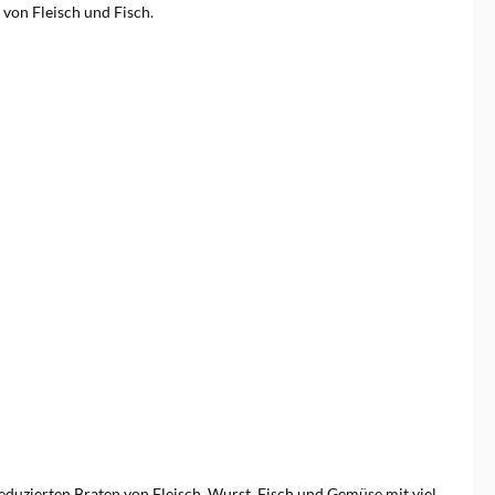
 von Fleisch und Fisch.
treduzierten Braten von Fleisch, Wurst, Fisch und Gemüse mit viel