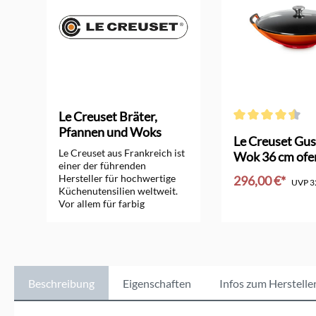
Le Creuset Bräter,
Pfannen und Woks
Durchschnittliche 
orm
Le Creuset Gus
Le Creuset aus Frankreich ist
Wok 36 cm ofe
einer der führenden
Hersteller für hochwertige
296,00 €*
UVP
3
Küchenutensilien weltweit.
Vor allem für farbig
In den Ware
emaillierte Bräter, Pfannen,
Woks und Töpfe aus
Gusseisen ist das
Unternehmen seit vielen
Jahrzehnten bekannt.
Zusätzlich bietet Le Creuset
Beschreibung
Eigenschaften
Infos zum Herstelle
sehr gute Töpfe aus Edelstahl
und Aluminium, Küchen-