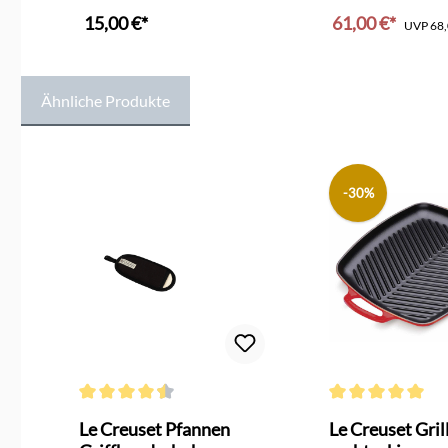
schwarz
15,00 €*
61,00 €*
UVP
68,
In den Ware
Ähnliche Produkte
Produktgalerie überspringen
-30%
g von 4.6 von 5 Sternen
Durchschnittliche Bewertung von 4.4 von 5 Sternen
Durchschnittliche 
Le Creuset Pfannen
Le Creuset Gril