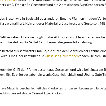
ders groß. Der große Gegengriff und die 2 praktischen Ausgüsse sorgen 
t das Braten wie in Edelstahl oder anderen Emaille Pfannen mit dem Vort
rbig emailliert. Kein anderes Material brät so kross wie Gusseisen. Mi
rofil
versehen. Dieses ermöglicht das Abtropfen von Fleischfetten und erz
er unterstützen die Skillet Grillpfannen die gesunde Ernährung.
 besteht aus schwarzer Emaille, die durch den Gebrauch der Pfanne eine z
 wird. Eine Übersicht über alle
Gusseisen Grillpfannen
finden Sie hier. Di
Auch der Griff der Pfanne besteht aus Gusseisen und wird bei längerem Br
ertrifft. Es erfordert aber ein wenig Geschicklichkeit und Übung. Gute 
freie Materialbeschaffenheit des Produktes für dessen Lebenszeit, längs
echts oben auf das Le Creuset Logo klicken.