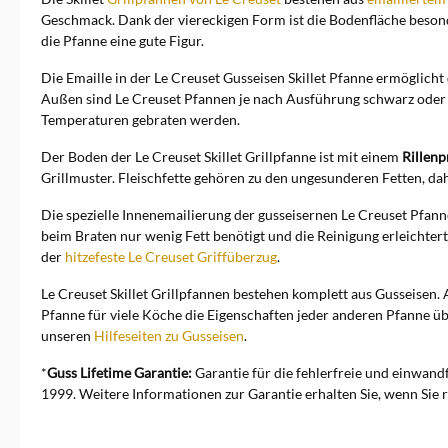
Geschmack. Dank der viereckigen Form ist die Bodenfläche beson
die Pfanne eine gute Figur.
Die Emaille in der Le Creuset Gusseisen Skillet Pfanne ermöglich
Außen sind Le Creuset Pfannen je nach Ausführung schwarz oder fa
Temperaturen gebraten werden.
Der Boden der Le Creuset Skillet Grillpfanne ist mit einem
Rillenp
Grillmuster. Fleischfette gehören zu den ungesunderen Fetten, dah
Die spezielle Innenemailierung der gusseisernen Le Creuset Pfanne
beim Braten nur wenig Fett benötigt und die Reinigung erleichtert
der
hitzefeste Le Creuset Griffüberzug
.
Le Creuset Skillet Grillpfannen bestehen komplett aus Gusseisen. 
Pfanne für viele Köche die Eigenschaften jeder anderen Pfanne üb
unseren
Hilfeseiten zu Gusseisen
.
*
Guss Lifetime Garantie:
Garantie für die fehlerfreie und einwand
1999. Weitere Informationen zur Garantie erhalten Sie, wenn Sie r