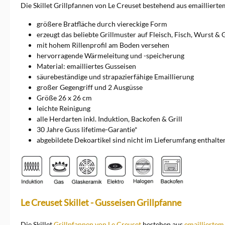
Keramik und Kochutensilien
Die Skillet Grillpfannen von Le Creuset bestehend aus emaillierte
an. Sie alle erfüllen besonders
hohe Ansprüche.
größere Bratfläche durch viereckige Form
erzeugt das beliebte Grillmuster auf Fleisch, Fisch, Wurst &
mit hohem Rillenprofil am Boden versehen
hervorragende Wärmeleitung und -speicherung
Material: emailliertes Gusseisen
säurebeständige und strapazierfähige Emaillierung
großer Gegengriff und 2 Ausgüsse
Größe 26 x 26 cm
leichte Reinigung
alle Herdarten inkl. Induktion, Backofen & Grill
30 Jahre Guss lifetime-Garantie*
abgebildete Dekoartikel sind nicht im Lieferumfang enthalte
Le Creuset Skillet - Gusseisen Grillpfanne
Die Skillet
Grillpfannen von Le Creuset
bestehen aus
emailliertem