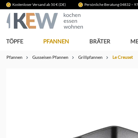
Kostenloser Versand ab 50 € (DE)
Persönliche Beratung 04832 – 97
springen
Zur Hauptnavigation springen
TÖPFE
PFANNEN
BRÄTER
ME
Pfannen
Gusseisen Pfannen
Grillpfannen
Le Creuset
Bildergalerie überspringen