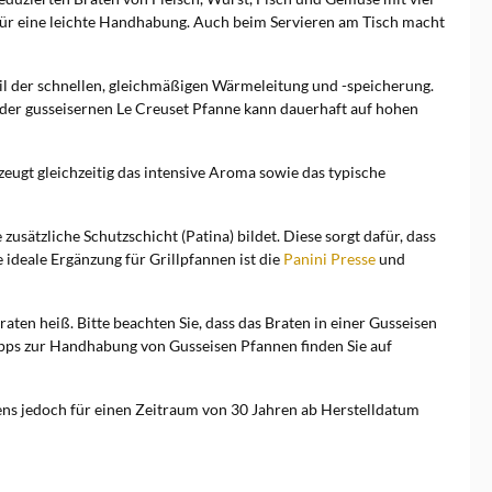
für eine leichte Handhabung. Auch beim Servieren am Tisch macht
eil der schnellen, gleichmäßigen Wärmeleitung und -speicherung.
t der gusseisernen Le Creuset Pfanne kann dauerhaft auf hohen
eugt gleichzeitig das intensive Aroma sowie das typische
usätzliche Schutzschicht (Patina) bildet. Diese sorgt dafür, dass
e ideale Ergänzung für Grillpfannen ist die
Panini Presse
und
aten heiß. Bitte beachten Sie, dass das Braten in einer Gusseisen
Tipps zur Handhabung von Gusseisen Pfannen finden Sie auf
tens jedoch für einen Zeitraum von 30 Jahren ab Herstelldatum