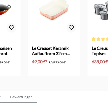
Bewertung von 4.5 von 5 Sternen
Durchschni
seisen
Le Creuset Keramik
Le Creus
nrot
Auflaufform 32 cm
Topfset
pêche
49,00 €*
638,00 
29,00 €*
UVP
73,00 €*
nkorb
In den Warenkorb
In d
r
Bewertungen