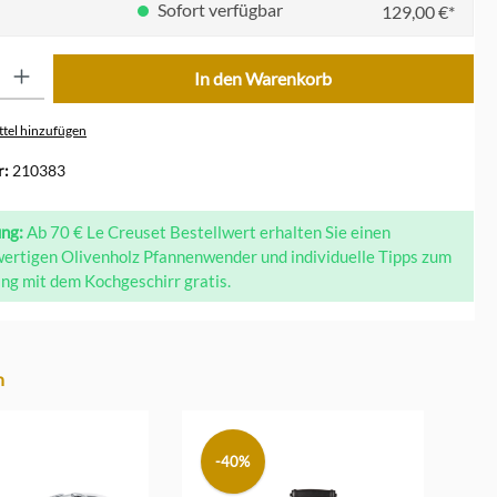
Sofort verfügbar
129,00 €*
ib den gewünschten Wert ein oder benutze die Schaltflächen um die Anzahl zu erhöhe
In den Warenkorb
tel hinzufügen
r:
210383
ung:
Ab 70 € Le Creuset Bestellwert erhalten Sie einen
ertigen Olivenholz Pfannenwender und individuelle Tipps zum
g mit dem Kochgeschirr gratis.
n
-40%