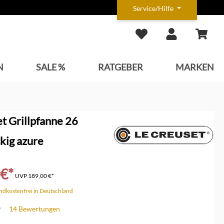
Service/Hilfe
N
SALE %
RATGEBER
MARKEN
t Grillpfanne 26
kig azure
 €*
UVP
189,00 €*
andkostenfrei in Deutschland
14 Bewertungen
che Bewertung von 4.8 von 5 Sternen