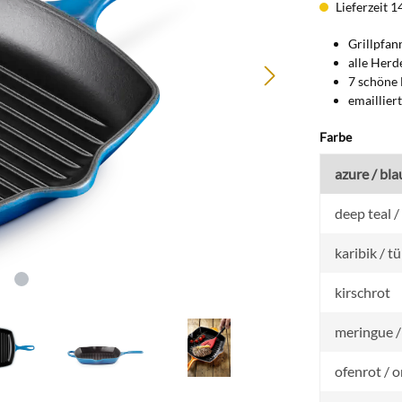
Lieferzeit 1
Grillpfann
alle Herde
7 schöne 
emaillier
auswähl
Farbe
azure / bla
deep teal 
karibik / tü
kirschrot
meringue /
ofenrot / 