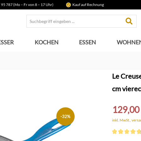
 95 787 (Mo – Fr von 8 – 17 Uhr)
Kauf auf Rechnung
SSER
KOCHEN
ESSEN
WOHNE
Le Creuse
cm vierec
129,00
-32%
inkl. MwSt., vers
Durchschnittli