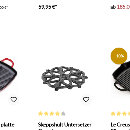
Sautepf
59,95 €*
ab
185,0
00 €*
nkorb
-10%
Bewertung von 5 von 5 Sternen
Durchschnittliche Bewertung von 4.3 von 5 Sterne
Durchschni
lplatte
Skeppshult Untersetzer
Le Creus