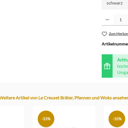
schwarz
Produkt Anzahl: G
Zum Merkzet
Artikelnumme
Acht
hochw
Umgan
Weitere Artikel von Le Creuset Bräter, Pfannen und Woks ansehe
-33%
-10%