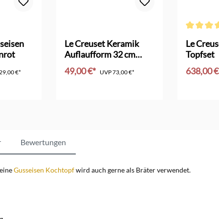
Bewertung von 4.5 von 5 Sternen
Durchschni
seisen
Le Creuset Keramik
Le Creus
nrot
Auflaufform 32 cm
Topfset
pêche
49,00 €*
638,00 
29,00 €*
UVP
73,00 €*
nkorb
In den Warenkorb
In d
r
Bewertungen
leine
Gusseisen Kochtopf
wird auch gerne als Bräter verwendet.
g