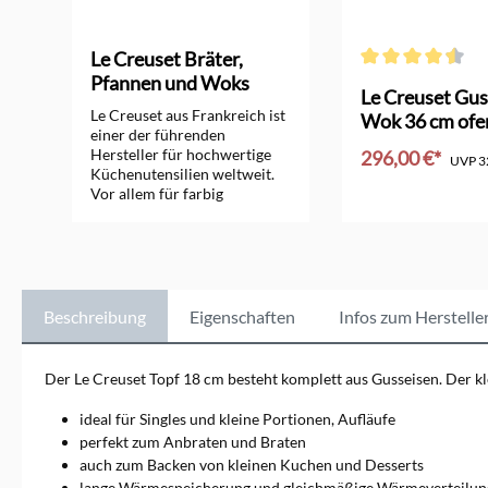
Le Creuset Bräter,
Pfannen und Woks
Durchschnittliche 
orm
Le Creuset Gus
Le Creuset aus Frankreich ist
Wok 36 cm ofe
einer der führenden
Hersteller für hochwertige
296,00 €*
UVP
3
Küchenutensilien weltweit.
Vor allem für farbig
In den Ware
emaillierte Bräter, Pfannen,
Woks und Töpfe aus
Gusseisen ist das
Unternehmen seit vielen
Jahrzehnten bekannt.
Zusätzlich bietet Le Creuset
Beschreibung
Eigenschaften
Infos zum Herstelle
sehr gute Töpfe aus Edelstahl
und Aluminium, Küchen-
Keramik und Kochutensilien
Der Le Creuset Topf 18 cm besteht komplett aus Gusseisen. Der k
an. Sie alle erfüllen besonders
hohe Ansprüche.
ideal für Singles und kleine Portionen, Aufläufe
perfekt zum Anbraten und Braten
auch zum Backen von kleinen Kuchen und Desserts
lange Wärmespeicherung und gleichmäßige Wärmeverteilun