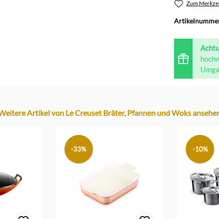
Zum Merkzet
Artikelnumme
Acht
hochw
Umgan
Weitere Artikel von Le Creuset Bräter, Pfannen und Woks ansehe
-33%
-10%