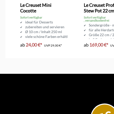
g von 4.9 von 5 Sternen
Durchschnittliche Bewertung von 4.6 von 5 Sternen
Le Creuset Mini
Le Creuset Prof
Cocotte
Stew Pot 22 c
Sofort verfügbar
Sofort verfügbar
, versandkostenfrei
ideal für Desserts
rze Zeit
Sondergröße - n
zubereiten und servieren
Induktion
für alle Herdart
Ø 10 cm / Inhalt 250 ml
Größe 22 cm / 2
viele schöne Farben erhältlich
in 5 Farben erhä
ab
24,00 €*
ab
169,00 €*
UVP
29,00 €*
U