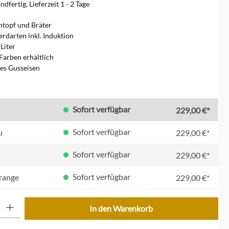
dfertig, Lieferzeit 1 - 2 Tage
htopf und Bräter
erdarten inkl. Induktion
 Liter
Farben erhältlich
tes Gusseisen
en
Sofort verfügbar
229,00 €*
Sofort verfügbar
u
229,00 €*
Sofort verfügbar
229,00 €*
Sofort verfügbar
orange
229,00 €*
ib den gewünschten Wert ein oder benutze die Schaltflächen um die Anzahl zu erhöhe
In den Warenkorb