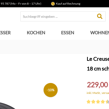
 95 787 (Mo – Fr von 8 – 17 Uhr)
Kauf auf Rechnung
SSER
KOCHEN
ESSEN
WOHNE
Le Creuse
18 cm sc
229,00
-10%
inkl. MwSt., vers
Durchschnittli