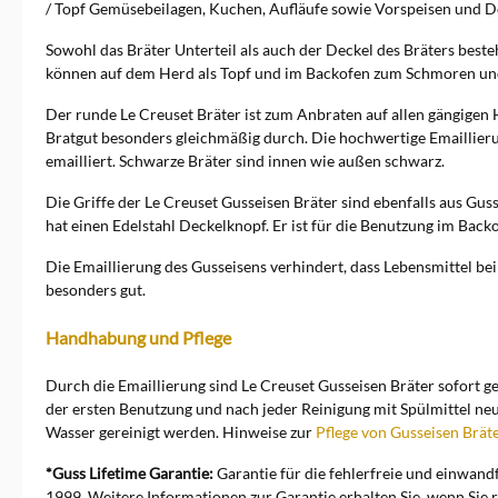
/ Topf Gemüsebeilagen, Kuchen, Aufläufe sowie Vorspeisen und De
Sowohl das Bräter Unterteil als auch der Deckel des Bräters beste
können auf dem Herd als Topf und im Backofen zum Schmoren u
Der runde Le Creuset Bräter ist zum Anbraten auf allen gängigen
Bratgut besonders gleichmäßig durch. Die hochwertige Emaillierung
emailliert. Schwarze Bräter sind innen wie außen schwarz.
Die Griffe der Le Creuset Gusseisen Bräter sind ebenfalls aus G
hat einen Edelstahl Deckelknopf. Er ist für die Benutzung im Back
Die Emaillierung des Gusseisens verhindert, dass Lebensmittel be
besonders gut.
Handhabung und Pflege
Durch die Emaillierung sind Le Creuset Gusseisen Bräter sofort g
der ersten Benutzung und nach jeder Reinigung mit Spülmittel ne
Wasser gereinigt werden. Hinweise zur
Pflege von Gusseisen Brät
*Guss Lifetime Garantie:
Garantie für die fehlerfreie und einwand
1999.
Weitere Informationen zur Garantie erhalten Sie, wenn Sie r