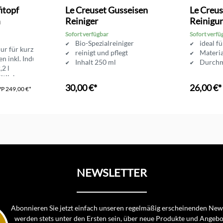
Durchschnittliche Bewertung von 4.5 von 5 Sterne
Durchschni
itopf
Le Creuset Gusseisen
Le Creus
m
Reiniger
Reinigu
Sofort verfügbar
Sofort verfü
Bio-Spezialreiniger
ideal f
ur für kurze Zeit
reinigt und pflegt
Materia
en inkl. Induktion
Inhalt 250 ml
Durchm
,2 l
ltlich
30,00 €*
26,00 €*
VP
249,00 €*
In den Warenkorb
In d
NEWSLETTER
Abonnieren Sie jetzt einfach unseren regelmäßig erscheinenden News
werden stets unter den Ersten sein, über neue Produkte und Angebo