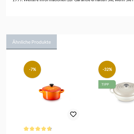
Ähnliche Produkte
Produktgalerie überspringen
-7%
-32%
TIPP