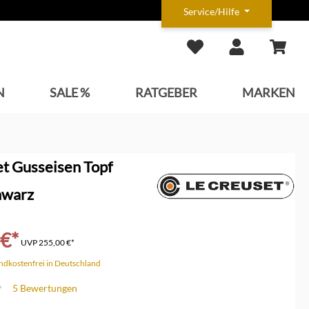
Service/Hilfe
N
SALE %
RATGEBER
MARKEN
t Gusseisen Topf
hwarz
 €*
UVP
255,00 €*
andkostenfrei in Deutschland
5 Bewertungen
che Bewertung von 4.4 von 5 Sternen