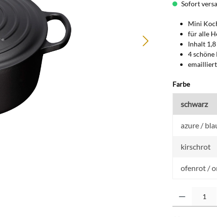
Sofort versan
Mini Koc
für alle H
Inhalt 1,8
4 schöne 
emaillier
auswähl
Farbe
schwarz
azure / bla
kirschrot
ofenrot / 
Produkt Anzahl: G