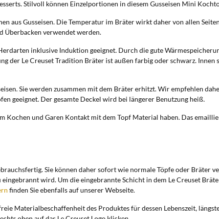
sserts. Stilvoll können Einzelportionen in diesem Gusseisen Mini Kochto
hen aus Gusseisen. Die Temperatur im Bräter wirkt daher von allen Seiten
nd Überbacken verwendet werden.
 Herdarten inklusive Induktion geeignet. Durch die gute Wärmespeicher
 der Le Creuset Tradition Bräter ist außen farbig oder schwarz. Innen s
usseisen. Sie werden zusammen mit dem Bräter erhitzt. Wir empfehlen d
ofen geeignet. Der gesamte Deckel wird bei längerer Benutzung heiß.
im Kochen und Garen Kontakt mit dem Topf Material haben. Das emailliert
ebrauchsfertig. Sie können daher sofort wie normale Töpfe oder Bräter v
u
eingebrannt
wird. Um die eingebrannte Schicht in dem Le Creuset Bräter 
ern
finden Sie ebenfalls auf unserer Webseite.
freie Materialbeschaffenheit des Produktes für dessen Lebenszeit, längs
echts oben auf das Le Creuset Logo klicken.