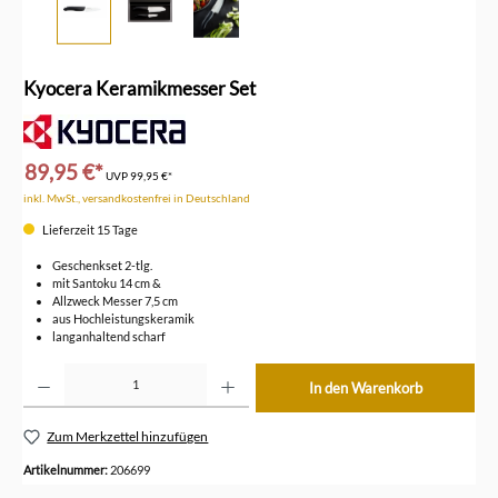
Kyocera Keramikmesser Set
89,95 €*
UVP
99,95 €*
inkl. MwSt., versandkostenfrei in Deutschland
Lieferzeit 15 Tage
Geschenkset 2-tlg.
mit Santoku 14 cm &
Allzweck Messer 7,5 cm
aus Hochleistungskeramik
langanhaltend scharf
Produkt Anzahl: Gib den gewünschten Wert ein oder benutze die Schaltflächen um die Anzahl z
In den Warenkorb
Zum Merkzettel hinzufügen
Artikelnummer:
206699