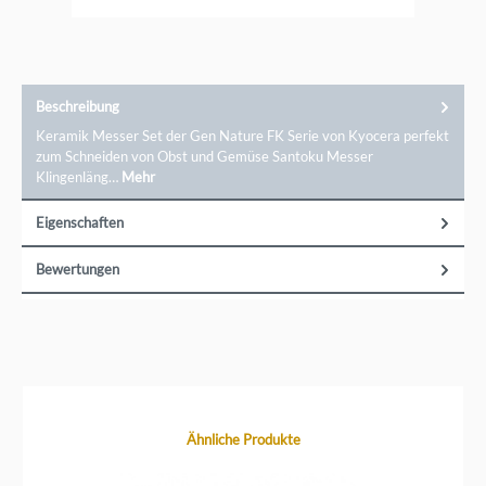
und gleichzeitig unempfindlich gegen Speisesäuren und
Gerüche.Ein direkter Kontakt zur Marke ist möglich über
Kyocera Europe GmbH, Fritz-Müller-Str. 27, 73730 Esslingen,
info@koyocera.de
Beschreibung
Keramik Messer Set der Gen Nature FK Serie von Kyocera perfekt
zum Schneiden von Obst und Gemüse Santoku Messer
Klingenläng…
Mehr
Eigenschaften
Bewertungen
Produktgalerie überspringen
Ähnliche Produkte