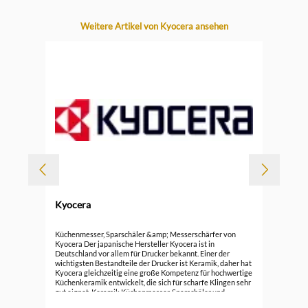
Produktgalerie überspringen
Weitere Artikel von Kyocera ansehen
Kyocera
Durc
ock
Kyo
Küchenmesser, Sparschäler &amp; Messerschärfer von
Kyocera Der japanische Hersteller Kyocera ist in
Deutschland vor allem für Drucker bekannt. Einer der
ab
wichtigsten Bestandteile der Drucker ist Keramik, daher hat
Kyocera gleichzeitig eine große Kompetenz für hochwertige
Küchenkeramik entwickelt, die sich für scharfe Klingen sehr
gut eignet. Keramik Küchenmesser, Sparschäler und
Küchenhobel bleiben extrem lange scharf, sind sehr leicht