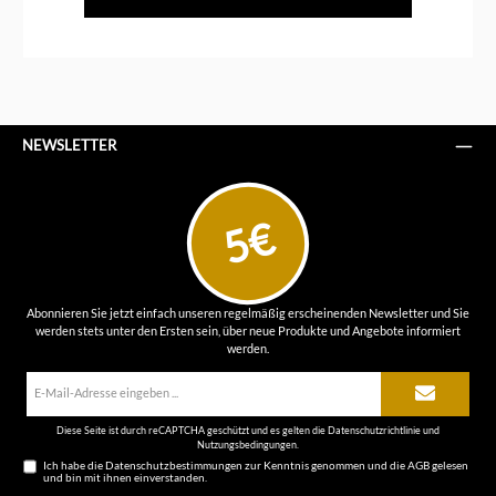
NEWSLETTER
5€
Abonnieren Sie jetzt einfach unseren regelmäßig erscheinenden Newsletter und Sie
werden stets unter den Ersten sein, über neue Produkte und Angebote informiert
werden.
E-
Mail-
Adresse*
Diese Seite ist durch reCAPTCHA geschützt und es gelten die
Datenschutzrichtlinie
und
Nutzungsbedingungen
.
Ich habe die
Datenschutzbestimmungen
zur Kenntnis genommen und die
AGB
gelesen
und bin mit ihnen einverstanden.