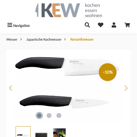
alt springen
Navigation
Messer
Japanische Kochmesser
Keramikmesser
Bildergalerie überspringen
-10%