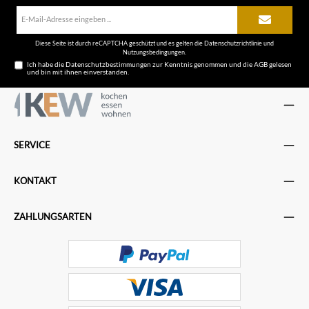
E-
Mail-
Adresse*
Diese Seite ist durch reCAPTCHA geschützt und es gelten die
Datenschutzrichtlinie
und
Nutzungsbedingungen
.
Ich habe die
Datenschutzbestimmungen
zur Kenntnis genommen und die
AGB
gelesen
und bin mit ihnen einverstanden.
SERVICE
KONTAKT
ZAHLUNGSARTEN