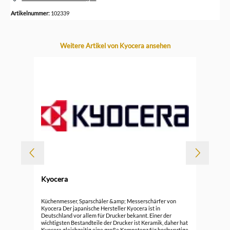
Artikelnummer:
102339
Produktgalerie überspringen
Weitere Artikel von Kyocera ansehen
-
Kyocera
ock
Kyo
Küchenmesser, Sparschäler &amp; Messerschärfer von
Kyocera Der japanische Hersteller Kyocera ist in
Deutschland vor allem für Drucker bekannt. Einer der
89,
wichtigsten Bestandteile der Drucker ist Keramik, daher hat
Kyocera gleichzeitig eine große Kompetenz für hochwertige