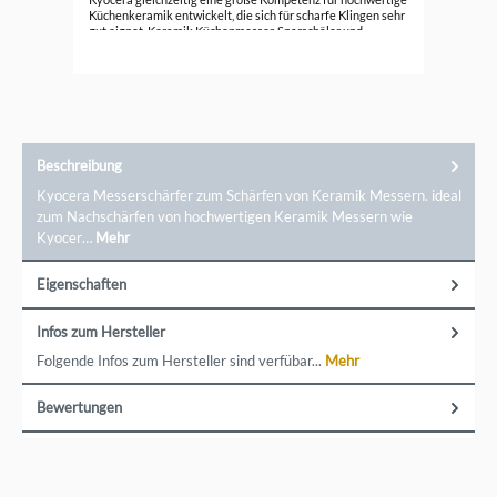
Küchenkeramik entwickelt, die sich für scharfe Klingen sehr
gut eignet. Keramik Küchenmesser, Sparschäler und
Küchenhobel bleiben extrem lange scharf, sind sehr leicht
und gleichzeitig unempfindlich gegen Speisesäuren und
Gerüche.Ein direkter Kontakt zur Marke ist möglich über
Kyocera Europe GmbH, Fritz-Müller-Str. 27, 73730 Esslingen,
info@koyocera.de
Beschreibung
Kyocera Messerschärfer zum Schärfen von Keramik Messern. ideal
zum Nachschärfen von hochwertigen Keramik Messern wie
Kyocer…
Mehr
Eigenschaften
Infos zum Hersteller
Folgende Infos zum Hersteller sind verfübar...
Mehr
Bewertungen