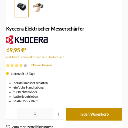
Kyocera Elektrischer Messerschärfer
69,95 €*
inkl. MwSt., versandkostenfrei in Deutschland
2 Bewertungen
Durchschnittliche Bewertung von 4 von 5 Sternen
Lieferzeit 15 Tage
Keramikmesser schärfen
einfache Handhabung
für Rechtshänder
batteriebetrieben
Maße 15,5 x10 cm
Produkt Anzahl: Gib den gewünschten Wert ein oder benutze die Schaltflächen um die Anzahl z
In den Warenkorb
Zum Merkzettel hinzufügen