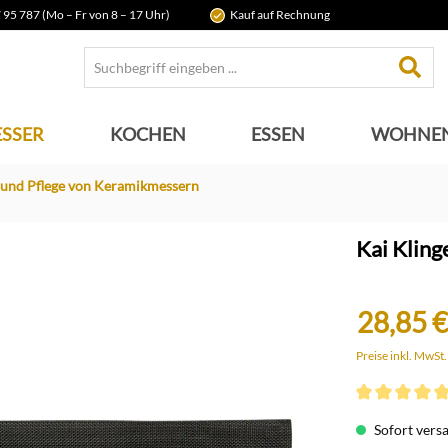
 95 787 (Mo – Fr von 8 – 17 Uhr)
Kauf auf Rechnung
SSER
KOCHEN
ESSEN
WOHNE
und Pflege von Keramikmessern
Kai Kling
28,85 €
Preise inkl. MwSt
Durchschnittli
Sofort versan