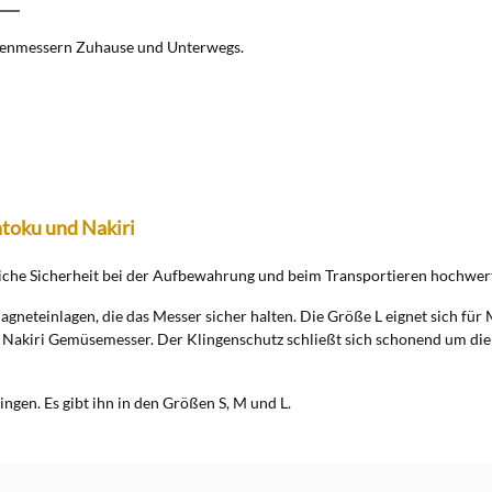
henmessern Zuhause und Unterwegs.
toku und Nakiri
liche Sicherheit bei der Aufbewahrung und beim Transportieren hochwe
agneteinlagen, die das Messer sicher halten. Die Größe L eignet sich f
Nakiri Gemüsemesser. Der Klingenschutz schließt sich schonend um die 
ngen. Es gibt ihn in den Größen S, M und L.