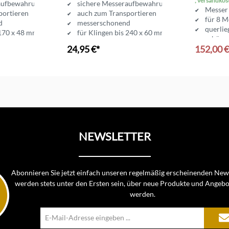
, versandkos
aufbewahrung
sichere Messeraufbewahrung
Messer
portieren
auch zum Transportieren
für 8 M
d
messerschonend
querlie
 170 x 48 mm
für Klingen bis 240 x 60 mm
schöne
24,95 €*
152,00 
Größe 3
nkorb
In den Warenkorb
In d
NEWSLETTER
Abonnieren Sie jetzt einfach unseren regelmäßig erscheinenden News
werden stets unter den Ersten sein, über neue Produkte und Angebo
werden.
E-
Mail-