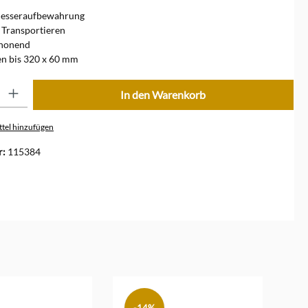
Messeraufbewahrung
 Transportieren
honend
en bis 320 x 60 mm
ib den gewünschten Wert ein oder benutze die Schaltflächen um die Anzahl zu erhöhe
In den Warenkorb
tel hinzufügen
r:
115384