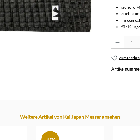
sichere 
auch zum
messersc
für Kling
Produkt Anzahl: G
Zum Merkzet
Artikelnumme
Weitere Artikel von Kai Japan Messer ansehen