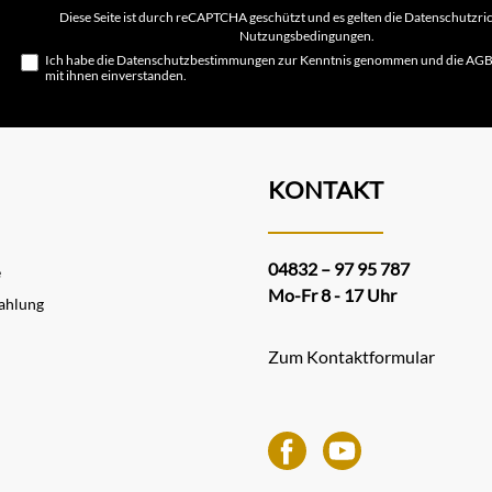
Adresse*
Diese Seite ist durch reCAPTCHA geschützt und es gelten die
Datenschutzric
Nutzungsbedingungen
.
Ich habe die
Datenschutzbestimmungen
zur Kenntnis genommen und die
AG
mit ihnen einverstanden.
KONTAKT
04832 – 97 95 787
e
Mo-Fr 8 - 17 Uhr
ahlung
Zum Kontaktformular