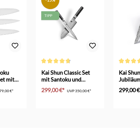
-15%
TIPP
Durchschnittliche Bewertung von 4.6 von 5 Sterne
Durchschni
roku
Kai Shun Classic Set
Kai Shun
et mit
mit Santoku und
Jubiläu
Allzweckmesser
ltd. Edit
299,00 €*
299,00 €
79,00 €*
UVP
350,00 €*
nkorb
In den Warenkorb
In d