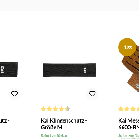
-10%
Durchschnittliche Bewertung von 4.5 von 5 Sterne
Durchschni
tz -
Kai Klingenschutz -
Kai Mess
Größe M
6600-B
Sofort verfügbar
Sofort verfü