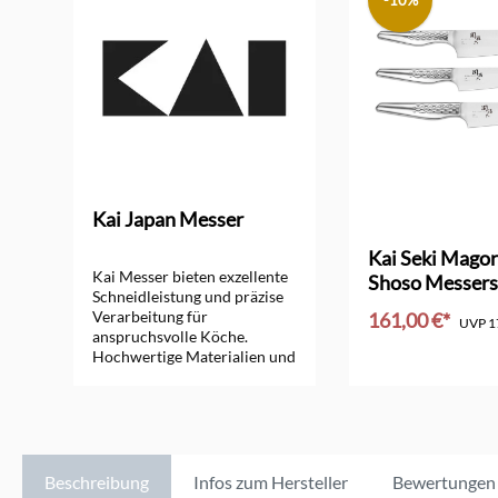
-10%
Kai Japan Messer
ng von 5 von 5 Sternen
Kai Seki Mago
Kai Messer bieten exzellente
Shoso Messers
Schneidleistung und präzise
Kochmesser
Verarbeitung für
161,00 €*
UVP
1
anspruchsvolle Köche.
Hochwertige Materialien und
In den Ware
ergonomisches Design
garantieren perfekte
Schneideergebnisse.
Beschreibung
Infos zum Hersteller
Bewertungen