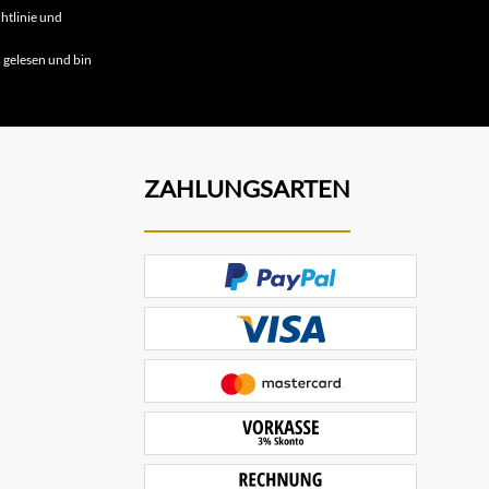
htlinie
und
B
gelesen und bin
ZAHLUNGSARTEN