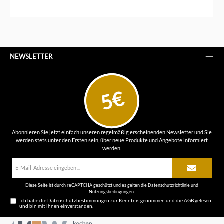
NEWSLETTER
5€
Abonnieren Sie jetzt einfach unseren regelmäßig erscheinenden Newsletter und Sie
werden stets unter den Ersten sein, über neue Produkte und Angebote informiert
werden.
E-
Mail-
Adresse*
Diese Seite ist durch reCAPTCHA geschützt und es gelten die
Datenschutzrichtlinie
und
Nutzungsbedingungen
.
Ich habe die
Datenschutzbestimmungen
zur Kenntnis genommen und die
AGB
gelesen
und bin mit ihnen einverstanden.