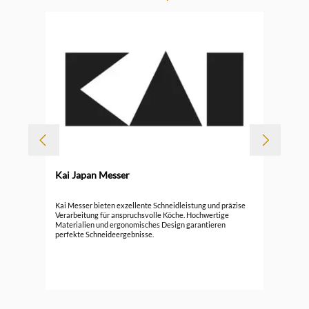
-
Kai Japan Messer
Kai
Kai Messer bieten exzellente Schneidleistung und präzise
Ko
Verarbeitung für anspruchsvolle Köche. Hochwertige
Materialien und ergonomisches Design garantieren
161
perfekte Schneideergebnisse.