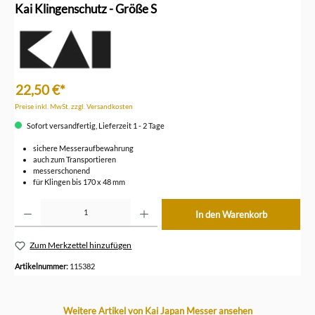
Kai Klingenschutz - Größe S
22,50 €*
Preise inkl. MwSt. zzgl. Versandkosten
Sofort versandfertig, Lieferzeit 1 - 2 Tage
sichere Messeraufbewahrung
auch zum Transportieren
messerschonend
für Klingen bis 170 x 48 mm
Produkt Anzahl: Gib den gewünschten Wert ein oder benutze die Schaltflächen um die Anzahl z
In den Warenkorb
Zum Merkzettel hinzufügen
Artikelnummer:
115382
Produktgalerie überspringen
Weitere Artikel von Kai Japan Messer ansehen