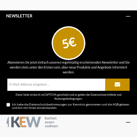
NEWSLETTER
5€
Abonnieren Sie jetzt einfach unseren regelmäßig erscheinenden Newsletter und Sie
werden stets unter den Ersten sein, über neue Produkte und Angebote informiert
werden.
E-
Mail-
Adresse*
Diese Seite ist durch reCAPTCHA geschützt und es gelten die
Datenschutzrichtlinie
und
Nutzungsbedingungen
.
Ich habe die
Datenschutzbestimmungen
zur Kenntnis genommen und die
AGB
gelesen
und bin mit ihnen einverstanden.