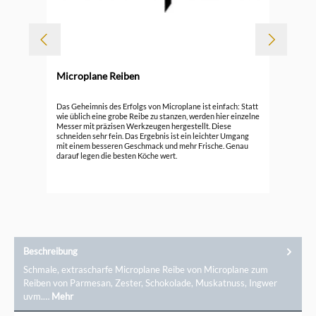
Microplane Reiben
Durc
Mic
Das Geheimnis des Erfolgs von Microplane ist einfach: Statt
wie üblich eine grobe Reibe zu stanzen, werden hier einzelne
Messer mit präzisen Werkzeugen hergestellt. Diese
29,
schneiden sehr fein. Das Ergebnis ist ein leichter Umgang
mit einem besseren Geschmack und mehr Frische. Genau
darauf legen die besten Köche wert.
Beschreibung
Schmale, extrascharfe Microplane Reibe von Microplane zum
Reiben von Parmesan, Zester, Schokolade, Muskatnuss, Ingwer
uvm.…
Mehr