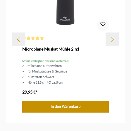
Durchschnittliche Bewertung von 5 von 5 Sternen
Dur
Microplane Muskat Mühle 2in1
Mi
Sofort verfügbar , versandkostenfrei
Sofo
reiben und aufbewahren
für Muskatnüsse & Gewürze
Kunststoff schwarz
Höhe 11,5 cm / Ø ca. 5 cm
29,95 €*
54
In den Warenkorb