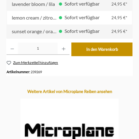
Sofort verfügbar
lavender bloom / lila
24,95 €*
Sofort verfügbar
lemon cream / zitronengelb
24,95 €*
Sofort verfügbar
sunset orange / orangerot
24,95 €*
Produkt Anzahl: Gib den gewünschten Wert ein oder benutze die Schaltflächen um die Anzahl z
In den Warenkorb
Zum Merkzettel hinzufügen
Artikelnummer:
239269
Produktgalerie überspringen
Weitere Artikel von Microplane Reiben ansehen