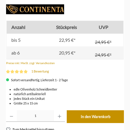
Anzahl
Stückpreis
UVP
bis
5
22,95 €*
24,95 €*
ab
6
20,95 €*
24,95 €*
Preise inkl. MwSt. zzgl. Versandkosten
1 Bewertung
Durchschnittliche Bewertung von 5 von 5 Sternen
Sofort versandfertig, Lieferzeit 1 - 2 Tage
edle Olivenholz Schneidbretter
natürlich antibakteriell
jedes Stück ein Unikat
Größe 25 x 15 cm
Produkt Anzahl: Gib den gewünschten Wert ein oder benutze die Schaltflächen um die Anzahl z
In den Warenkorb
Zum Merkzettel hinzufügen