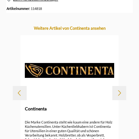
Artikelnummer:
114818
Produktgalerie überspringen
Weitere Artikel von Continenta ansehen
-
Continenta
Durc
Con
Die Marke Continenta steht wie kaum eine andere für Holz
Küchenutensilien. Unter Küchenliebhabern ist Continenta
für Utensilien in einer guten Qualität und schönen
34,
Verarbeitung bekannt. Holzbretter, ob als Vesperbrett,