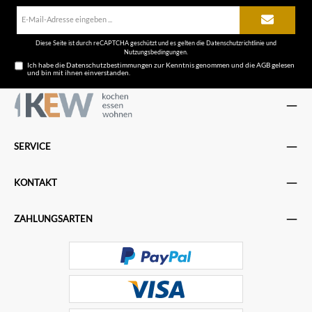
E-
Mail-
Adresse*
Diese Seite ist durch reCAPTCHA geschützt und es gelten die
Datenschutzrichtlinie
und
Nutzungsbedingungen
.
Ich habe die
Datenschutzbestimmungen
zur Kenntnis genommen und die
AGB
gelesen
und bin mit ihnen einverstanden.
SERVICE
KONTAKT
ZAHLUNGSARTEN