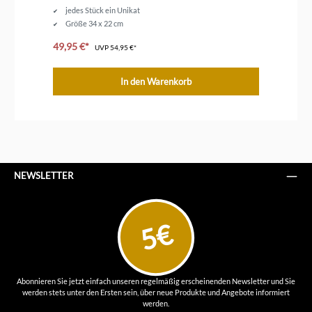
jedes Stück ein Unikat
Größe 34 x 22 cm
49,95 €*
ab
UVP
54,95 €*
In den Warenkorb
NEWSLETTER
5€
Abonnieren Sie jetzt einfach unseren regelmäßig erscheinenden Newsletter und Sie
werden stets unter den Ersten sein, über neue Produkte und Angebote informiert
werden.