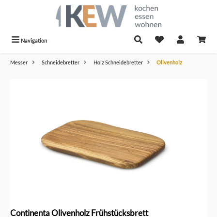
alt springen
Navigation
Messer
Schneidebretter
Holz Schneidebretter
Olivenholz
Bildergalerie überspringen
Continenta Olivenholz Frühstücksbrett