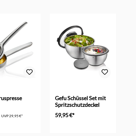
ruspresse
Gefu Schüssel Set mit
Ge
Spritzschutzdeckel
59,95 €*
21
UVP
29,95 €*
en Warenkorb
In den Warenkorb