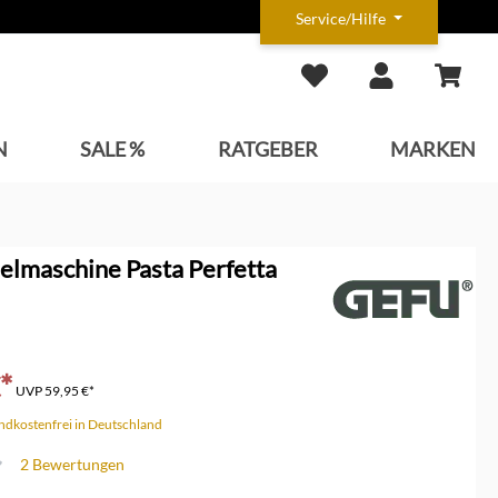
Service/Hilfe
N
SALE %
RATGEBER
MARKEN
elmaschine Pasta Perfetta
*
UVP
59,95 €*
andkostenfrei in Deutschland
2 Bewertungen
che Bewertung von 4.5 von 5 Sternen