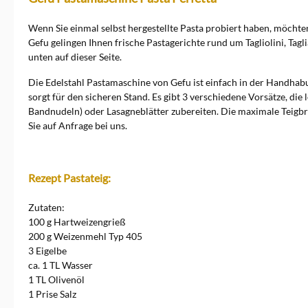
jeder kennt die Passiermühle
Flotte Lotte, die das
Unternehmen bekannt
Wenn Sie einmal selbst hergestellte Pasta probiert haben, möchte
gemacht hat. In den letzten 20
Gefu gelingen Ihnen frische Pastagerichte rund um Tagliolini, Tagl
Jahren hat sich GEFU
unten auf dieser Seite.
national und international als
innovativer Trendsetter rund
Die Edelstahl Pastamaschine von Gefu ist einfach in der Handhabu
um gute und gesunde
sorgt für den sicheren Stand. Es gibt 3 verschiedene Vorsätze, die
Ernährung etabliert. Zu den
Bandnudeln) oder Lasagneblätter zubereiten. Die maximale Teigbre
beliebtesten Produkten
gehören Spiralschneider,
Sie auf Anfrage bei uns.
Nudelmaschinen,
Salatschleudern,&nbsp;Reibe
n und Hobel, Kartoffel- und
Hamburgerpressen und viele
Rezept Pastateig:
weitere hochwertige
Küchenutensilien.
Zutaten:
Ausgezeichnete
100 g Hartweizengrieß
Küchenutensilien Design,
200 g Weizenmehl Typ 405
Funktionalität und Qualität
kommen nicht nur in der
3 Eigelbe
Küche gut an. Auch die
ca. 1 TL Wasser
wichtigsten Branchenjurys
1 TL Olivenöl
zeichnen GEFU regelmäßig
1 Prise Salz
aus. Mehrere reddot-Awards