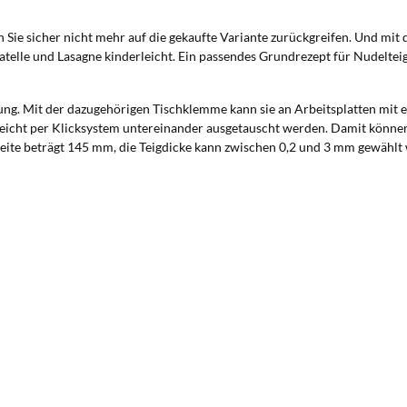
n Sie sicher nicht mehr auf die gekaufte Variante zurückgreifen. Und mit
iatelle und Lasagne kinderleicht. Ein passendes Grundrezept für Nudelteig 
ng. Mit der dazugehörigen Tischklemme kann sie an Arbeitsplatten mit ein
 leicht per Klicksystem untereinander ausgetauscht werden. Damit können S
ite beträgt 145 mm, die Teigdicke kann zwischen 0,2 und 3 mm gewählt we