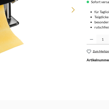
Sofort versan
für Taglio
Teigdicke
besonder
rutschfes
Produkt Anzahl: G
Zum Merkzet
Artikelnumme