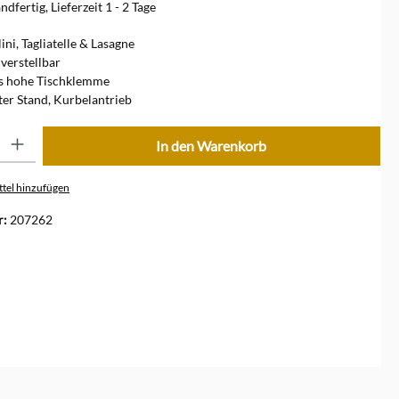
dfertig, Lieferzeit 1 - 2 Tage
lini, Tagliatelle & Lasagne
 verstellbar
s hohe Tischklemme
ter Stand, Kurbelantrieb
ib den gewünschten Wert ein oder benutze die Schaltflächen um die Anzahl zu erhöhe
In den Warenkorb
tel hinzufügen
r:
207262