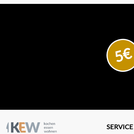
Hersteller aus Eslohe im
Sauerland mit seinen
innovativen Ideen zu einer
der führenden deutschen
Marken für hochwertige
Küchenutensilien gemacht. In
unserem Onlineshop können
Sie die besten Küchenhelfer
von Gefu kaufen. Ein direkter
5€
Kontakt zu der Marke ist
möglich über GEFU
Küchenboss GmbH &amp;
Co. KG, Braukweg 4, 59889
Eslohe, info@gefu.com
SERVICE