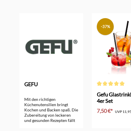
Produktgalerie überspringen
-37%
GEFU
Durchschnittliche
Gefu Glastrin
Mit den richtigen
e
4er Set
Küchenutensilien bringt
Kochen und Backen spaß. Die
7,50 €*
UVP
11,95
Zubereitung von leckeren
und gesunden Rezepten fällt
mit guten Küchenhelfern viel
leichter und führt zu