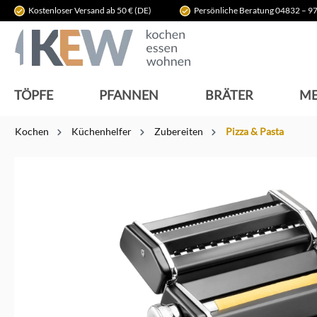
Kostenloser Versand ab 50 € (DE)
Persönliche Beratung 04832 – 97
springen
Zur Hauptnavigation springen
TÖPFE
PFANNEN
BRÄTER
ME
Kochen
Küchenhelfer
Zubereiten
Pizza & Pasta
Bildergalerie überspringen