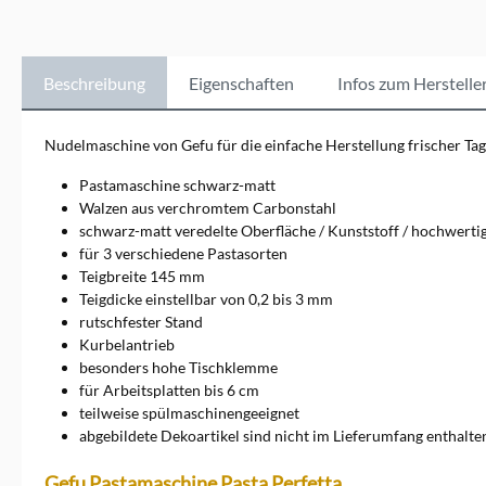
besseren
Ergebnissen.&nbsp;GEFU ist
eine der besten deutschen
Marken, wenn es um
Beschreibung
Eigenschaften
Infos zum Herstelle
hochwertige
Küchenutensilien geht. Seit
den 50er Jahren entwickelt
Nudelmaschine von Gefu für die einfache Herstellung frischer Tagli
GEFU mit Herzblut deutsche
Markenqualität rund um das
Pastamaschine schwarz-matt
Kochen und Backen. Selber
Walzen aus verchromtem Carbonstahl
Kochen und dabei auf
schwarz-matt veredelte Oberfläche / Kunststoff / hochwertig
hochverarbeitete
für 3 verschiedene Pastasorten
Lebensmittel weitestgehend
zu verzichten wird wieder
Teigbreite 145 mm
zum Trend. Für eine gesunde
Teigdicke einstellbar von 0,2 bis 3 mm
Ernährung wird die
rutschfester Stand
Zubereitung zu Hause immer
Kurbelantrieb
wichtiger. Mit den richtigen
besonders hohe Tischklemme
Küchenutensilien von GEFU
für Arbeitsplatten bis 6 cm
kann nicht nur das erreicht
werden. Es sind auch
teilweise spülmaschinengeeignet
Geschmackserlebnisse
abgebildete Dekoartikel sind nicht im Lieferumfang enthalte
möglich, die denen in guten
Profiküchen gleichen. Fast
Gefu Pastamaschine Pasta Perfetta