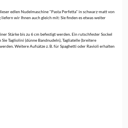
 dieser edlen Nudelmaschine "Pasta Perfetta" in schwarz-matt von
liefern wir Ihnen auch gleich mit: Sie finden es etwas weiter
er Stärke bis zu 6 cm befestigt werden. Ein rutschfester Sockel
ie Tagliolini (dünne Bandnudeln), Tagliatelle (breitere
rden. Weitere Aufsätze z. B. für Spaghetti oder Ravioli erhalten