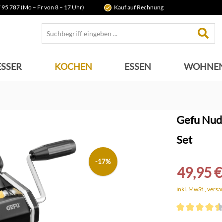
 95 787 (Mo – Fr von 8 – 17 Uhr)
Kauf auf Rechnung
SSER
KOCHEN
ESSEN
WOHNE
Gefu Nud
Set
-17%
49,95 €
inkl. MwSt., vers
Durchschnittli