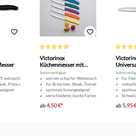
Bewertung von 4.7 von 5 Sternen
Durchschnittliche Bewertung von 4.7 von 5 Sterne
Durchschni
Victorinox
Victorin
Messer
Küchenmesser mit
Univers
Wellenschliff
Wellensc
Sofort verfügbar
Sofort verfü
f, extrascharf
extrem scharfer Wellenschliff
für Fle
eak, Pizza uvm.
für Brötchen, Steak, Tomaten uvm.
vielsei
eeignet
spülmaschinengeeignet
spülma
verschiedene, bunte Farben
Schweiz
Klinge
ab
4,50 €*
ab
5,95 