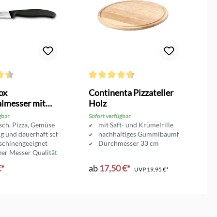
n
ttliche Bewertung von 4.5 von 5 Sternen
Durchschnittliche Bewertung von 4.6 von 
Du
ox
Continenta Pizzateller
M
almesser mit
Holz
M
hliff
gbar
Sofort verfügbar
So
, 
isch, Pizza, Gemüse
mit Saft- und Krümelrille
tig und dauerhaft scharf
nachhaltiges Gummibaumholz
schinengeeignet
Durchmesser 33 cm
er Messer Qualität
nlänge 10 cm
€*
ab
17,50 €*
4
UVP
19,95 €*