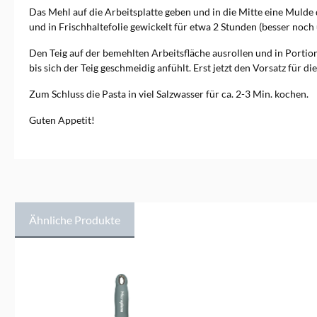
sowie viele nationale und
Das Mehl auf die Arbeitsplatte geben und in die Mitte eine Mulde d
internationale Preise zeugen
und in Frischhaltefolie gewickelt für etwa 2 Stunden (besser noc
davon. Wir verlassen uns
aber nicht nur auf externe
Den Teig auf der bemehlten Arbeitsfläche ausrollen und in Portio
Experten. Auch unser Team
und unsere Kunden testen die
bis sich der Teig geschmeidig anfühlt. Erst jetzt den Vorsatz fü
GEFU Küchenutensilien
regelmäßig. Wir verkaufen
Zum Schluss die Pasta in viel Salzwasser für ca. 2-3 Min. kochen.
die Produkte der Marke seit
vielen Jahren online wie
Guten Appetit!
offline. Seit 2010 gehört
GEFU zu einem unserer
wichtigsten Lieferanten, da
Qualität, Verarbeitung,
Kundenservice sowie das
Preis-Leistungs-Verhältnis
passen. Die Marke GEFU
Ähnliche Produkte
Hervorragende Funktion,
gute Qualität, ansprechendes
Design und Handlichkeit sind
für die Marke GEFU die
Produktgalerie überspringen
Voraussetzung, die ein
Küchenutensil erfüllen muss.
Jeder Küchenhelfer soll bei
der Zubereitung ein sehr