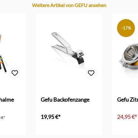
Weitere Artikel von GEFU ansehen
-17%
 Bewertung von 5 von 5 Sternen
khalme
Gefu Backofenzange
Gefu Zit
19,95 €*
24,95 €*
 €*
In den Warenkorb
In d