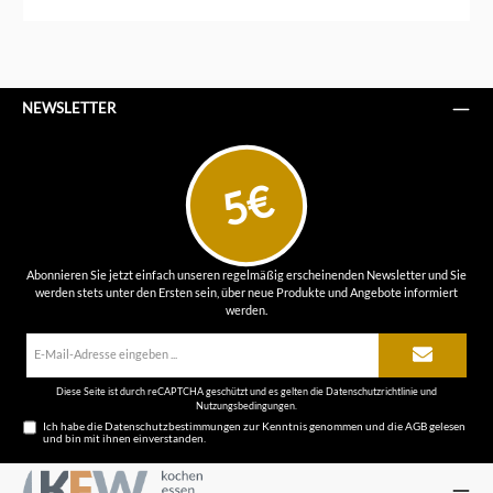
NEWSLETTER
5€
Abonnieren Sie jetzt einfach unseren regelmäßig erscheinenden Newsletter und Sie
werden stets unter den Ersten sein, über neue Produkte und Angebote informiert
werden.
E-
Mail-
Adresse*
Diese Seite ist durch reCAPTCHA geschützt und es gelten die
Datenschutzrichtlinie
und
Nutzungsbedingungen
.
Ich habe die
Datenschutzbestimmungen
zur Kenntnis genommen und die
AGB
gelesen
und bin mit ihnen einverstanden.