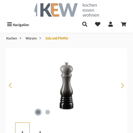
alt springen
Navigation
Kochen
Würzen
Salz und Pfeffer
Bildergalerie überspringen