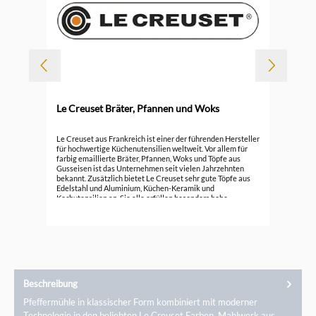
Le Creuset Bräter, Pfannen und Woks
Durc
Le 
Le Creuset aus Frankreich ist einer der führenden Hersteller
für hochwertige Küchenutensilien weltweit. Vor allem für
farbig emaillierte Bräter, Pfannen, Woks und Töpfe aus
296
Gusseisen ist das Unternehmen seit vielen Jahrzehnten
bekannt. Zusätzlich bietet Le Creuset sehr gute Töpfe aus
Edelstahl und Aluminium, Küchen-Keramik und
Kochutensilien an. Sie alle erfüllen besonders hohe
Ansprüche.
Beschreibung
Pfeffermühle in klassischer Form kombiniert mit moderner
Technologie in den beliebten Le Creuset Farben. Mahlwerk aus