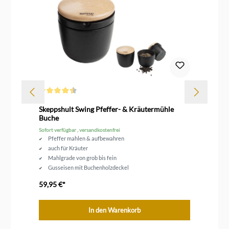
Durchschnittliche Bewertung von 4.5 von 5 Sternen
Dur
Skeppshult Swing Pfeffer- & Kräutermühle
Sk
Buche
Wa
Sofort verfügbar , versandkostenfrei
Sofo
Pfeffer mahlen & aufbewahren
auch für Kräuter
Mahlgrade von grob bis fein
Gusseisen mit Buchenholzdeckel
59,95 €*
59
In den Warenkorb