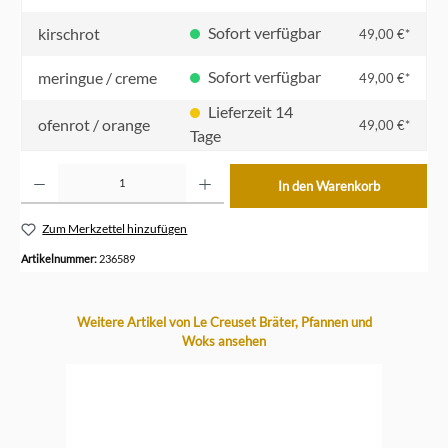
Sofort verfügbar
kirschrot
49,00 €*
Sofort verfügbar
meringue / creme
49,00 €*
Lieferzeit 14
ofenrot / orange
49,00 €*
Tage
Produkt Anzahl: Gib den gewünschten Wert ein oder benutze die Schaltflächen um die Anzahl z
In den Warenkorb
Zum Merkzettel hinzufügen
Artikelnummer:
236589
Produktgalerie überspringen
Weitere Artikel von Le Creuset Bräter, Pfannen und
Woks ansehen
-