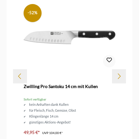
Bei den Küchenmessern bevorzugen wir, abgesehen von
besonderen Angeboten, anderen Marken.
-52%
Zwilling Pro Santoku 14 cm mit Kullen
Zw
Sofort verfügbar
Sof
kein Anhaften dank Kullen
für Fleisch, Fisch, Gemüse, Obst
Klingenlänge 14 cm
günstiges Aktions-Angebot!
49,95 €*
11
UVP
104,00 €*