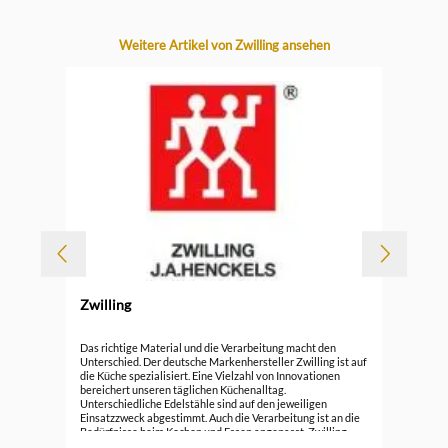
Produktgalerie überspringen
Weitere Artikel von Zwilling ansehen
-
Zwilling
Durc
Zwi
Das richtige Material und die Verarbeitung macht den
Unterschied. Der deutsche Markenhersteller Zwilling ist auf
die Küche spezialisiert. Eine Vielzahl von Innovationen
119
bereichert unseren täglichen Küchenalltag.
Unterschiedliche Edelstähle sind auf den jeweiligen
Einsatzzweck abgestimmt. Auch die Verarbeitung ist an die
Bedürfnisse beim Kochen und Essen angepasst. Zwilling
schöpft aus vielen Generationen Erfahrung und nutzt dieses