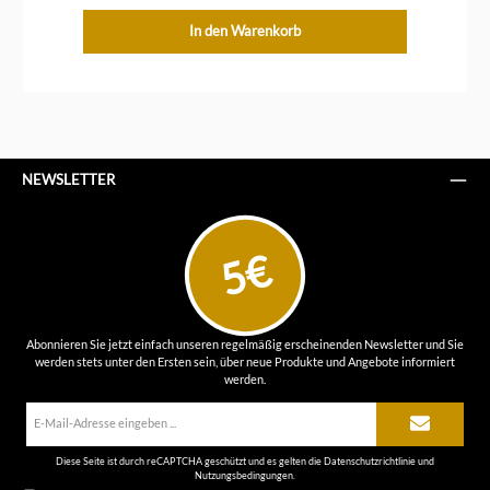
In den Warenkorb
NEWSLETTER
5€
Abonnieren Sie jetzt einfach unseren regelmäßig erscheinenden Newsletter und Sie
werden stets unter den Ersten sein, über neue Produkte und Angebote informiert
werden.
E-
Mail-
Adresse*
Diese Seite ist durch reCAPTCHA geschützt und es gelten die
Datenschutzrichtlinie
und
Nutzungsbedingungen
.