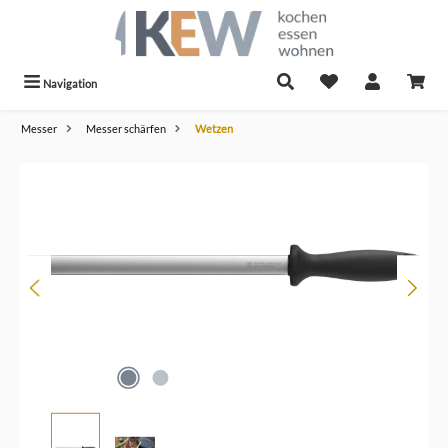
alt springen
Navigation
Messer
Messer schärfen
Wetzen
Bildergalerie überspringen