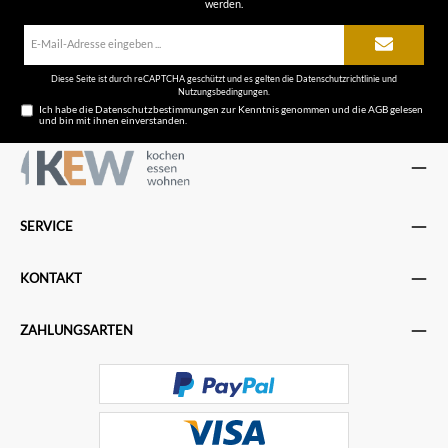
werden.
E-
Mail-
Adresse*
Diese Seite ist durch reCAPTCHA geschützt und es gelten die
Datenschutzrichtlinie
und
Nutzungsbedingungen
.
Ich habe die
Datenschutzbestimmungen
zur Kenntnis genommen und die
AGB
gelesen
und bin mit ihnen einverstanden.
SERVICE
KONTAKT
ZAHLUNGSARTEN