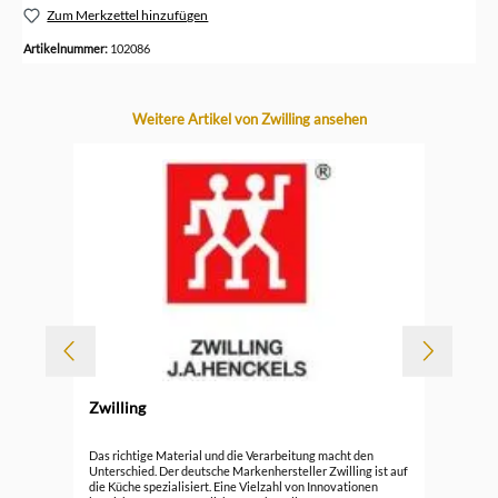
Zum Merkzettel hinzufügen
Artikelnummer:
102086
Produktgalerie überspringen
Weitere Artikel von Zwilling ansehen
-
Zwilling
Durc
Zwi
Das richtige Material und die Verarbeitung macht den
Unterschied. Der deutsche Markenhersteller Zwilling ist auf
die Küche spezialisiert. Eine Vielzahl von Innovationen