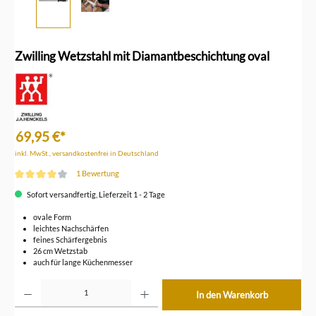
Zwilling Wetzstahl mit Diamantbeschichtung oval
69,95 €*
inkl. MwSt., versandkostenfrei in Deutschland
1 Bewertung
Durchschnittliche Bewertung von 4 von 5 Sternen
Sofort versandfertig, Lieferzeit 1 - 2 Tage
ovale Form
leichtes Nachschärfen
feines Schärfergebnis
26 cm Wetzstab
auch für lange Küchenmesser
Produkt Anzahl: Gib den gewünschten Wert ein oder benutze die Schaltflächen um die Anzahl z
In den Warenkorb