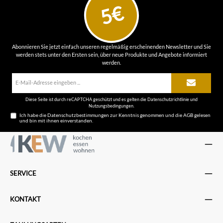
5€
Abonnieren Sie jetzt einfach unseren regelmäßig erscheinenden Newsletter und Sie
werden stets unter den Ersten sein, über neue Produkte und Angebote informiert
werden.
E-
Mail-
Adresse*
Diese Seite ist durch reCAPTCHA geschützt und es gelten die
Datenschutzrichtlinie
und
Nutzungsbedingungen
.
Ich habe die
Datenschutzbestimmungen
zur Kenntnis genommen und die
AGB
gelesen
und bin mit ihnen einverstanden.
SERVICE
KONTAKT