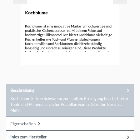
Kochblume
Koc
Kochblume ist eine innovative Marke für hochwertige und
praktische Küchenaccessoires. Mit einem Fokus auf
hochwertige Silikonprodukte bietet Kochblume vielseitige
15,
Küchenhelfer wie Topf- und Pfannenabdeckungen,
Kochutensilien und Backformen, die hitzebeständig,
langlebig und einfach zu reinigen sind. Diese Produkte
helfen, den Kochalltag zu erleichtern und sorgen für saubere
Küchenumgebung. Entdecken Sie die funktionale Eleganz
von Kochblume und verbessern Sie Ihre Koch- und
Backerlebnisse mit cleverem Design.
Beschreibung
Kochblume Silikon Schwamm zur sanften Rreinigung beschichteter
Töpfe und Pfannen. auch für Porzellan &amp; Glas, für Gesich…
Mehr
Eigenschaften
Infos zum Hersteller