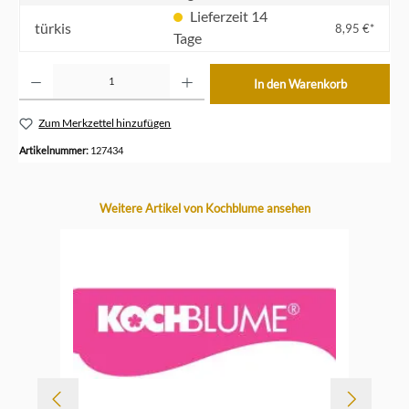
Lieferzeit 14
türkis
8,95 €*
Tage
Produkt Anzahl: Gib den gewünschten Wert ein oder benutze die Schaltflächen um die Anzahl z
In den Warenkorb
Zum Merkzettel hinzufügen
Artikelnummer:
127434
Produktgalerie überspringen
Weitere Artikel von Kochblume ansehen