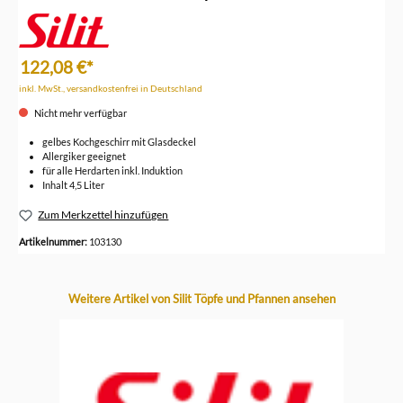
122,08 €*
inkl. MwSt., versandkostenfrei in Deutschland
Nicht mehr verfügbar
gelbes Kochgeschirr mit Glasdeckel
Allergiker geeignet
für alle Herdarten inkl. Induktion
Inhalt 4,5 Liter
Zum Merkzettel hinzufügen
Artikelnummer:
103130
Produktgalerie überspringen
Weitere Artikel von Silit Töpfe und Pfannen ansehen