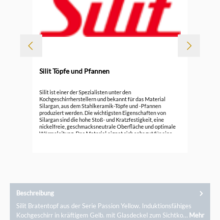
Silit Töpfe und Pfannen
Durc
Sil
Silit ist einer der Spezialisten unter den
Sti
Kochgeschirrherstellern und bekannt für das Material
Silargan, aus dem Stahlkeramik-Töpfe und -Pfannen
61,
produziert werden. Die wichtigsten Eigenschaften von
Silargan sind die hohe Stoß- und Kratzfestigkeit, eine
nickelfreie, geschmacksneutrale Oberfläche und optimale
Wärmeleitung. Das Material eignet sich sehr gut für eine
gesunde und bewusste Ernährung.
Beschreibung
Silit Bratentopf aus der Serie Passion Yellow. Induktionsfähiges
Kochgeschirr in kräftigem Gelb. mit Glasdeckel zum Sichtko…
Mehr