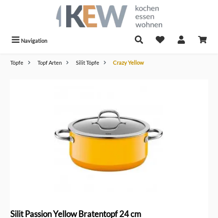
alt springen
Navigation
Töpfe
Topf Arten
Silit Töpfe
Crazy Yellow
Bildergalerie überspringen
Silit Passion Yellow Bratentopf 24 cm