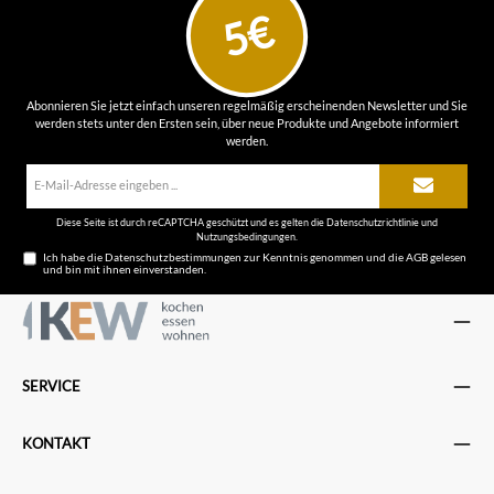
5€
Abonnieren Sie jetzt einfach unseren regelmäßig erscheinenden Newsletter und Sie
werden stets unter den Ersten sein, über neue Produkte und Angebote informiert
werden.
E-
Mail-
Adresse*
Diese Seite ist durch reCAPTCHA geschützt und es gelten die
Datenschutzrichtlinie
und
Nutzungsbedingungen
.
Ich habe die
Datenschutzbestimmungen
zur Kenntnis genommen und die
AGB
gelesen
und bin mit ihnen einverstanden.
SERVICE
KONTAKT