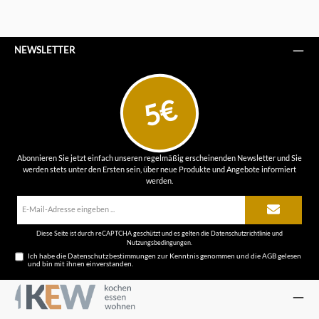
NEWSLETTER
5€
Abonnieren Sie jetzt einfach unseren regelmäßig erscheinenden Newsletter und Sie
werden stets unter den Ersten sein, über neue Produkte und Angebote informiert
werden.
E-
Mail-
Adresse*
Diese Seite ist durch reCAPTCHA geschützt und es gelten die
Datenschutzrichtlinie
und
Nutzungsbedingungen
.
Ich habe die
Datenschutzbestimmungen
zur Kenntnis genommen und die
AGB
gelesen
und bin mit ihnen einverstanden.