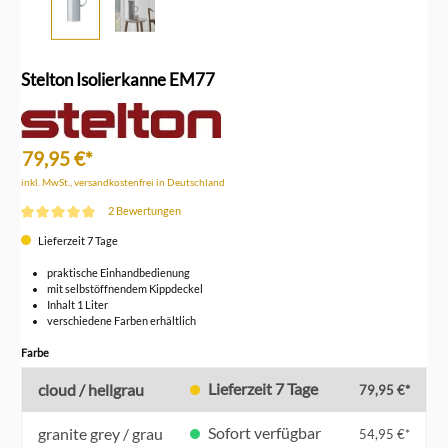
Stelton Isolierkanne EM77
79,95 €*
inkl. MwSt., versandkostenfrei in Deutschland
2 Bewertungen
Durchschnittliche Bewertung von 5 von 5 Sternen
Lieferzeit 7 Tage
praktische Einhandbedienung
mit selbstöffnendem Kippdeckel
Inhalt 1 Liter
verschiedene Farben erhältlich
auswählen
Farbe
Lieferzeit 7 Tage
cloud / hellgrau
79,95 €*
Sofort verfügbar
granite grey / grau
54,95 €*