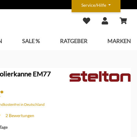
Service/Hilfe
N
SALE %
RATGEBER
MARKEN
Isolierkanne EM77
*
andkostenfrei in Deutschland
2 Bewertungen
che Bewertung von 5 von 5 Sternen
 Tage