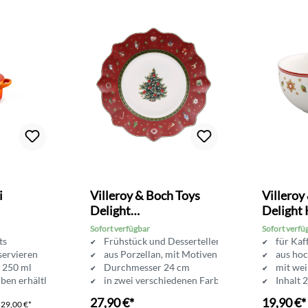
Bewertung von 4.6 von 5 Sternen
i
Villeroy & Boch Toys
Villeroy
Delight
Delight 
Frühstücksteller
Obertas
Sofort verfügbar
Sofort verfü
rts
Frühstück und Desserteller
für Kaf
servieren
aus Porzellan, mit Motiven
aus ho
t 250 ml
Durchmesser 24 cm
mit we
rben erhältlich
in zwei verschiedenen Farben erhältlich
Inhalt 
27,90 €*
19,90 €*
P
29,00 €*