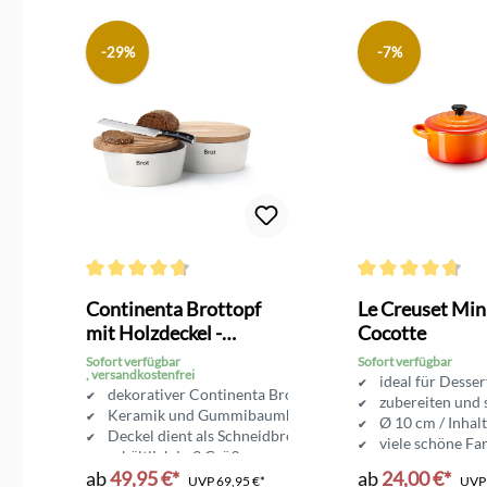
Produktgalerie überspringen
-29%
-7%
g von 4 von 5 Sternen
Durchschnittliche Bewertung von 4.6 von 5 Sternen
Durchschnittliche 
se
Continenta Brottopf
Le Creuset Min
z
mit Holzdeckel -
Cocotte
Brotkasten
Sofort verfügbar
Sofort verfügbar
, versandkostenfrei
ideal für Desse
dekorativer Continenta Brottopf
zubereiten und 
olz
Keramik und Gummibaumholz
Ø 10 cm / Inhal
Deckel dient als Schneidbrett
viele schöne Fa
erhältlich in 3 Größen
ab
49,95 €*
ab
24,00 €*
UVP
69,95 €*
UV