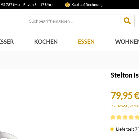
 95 787 (Mo – Fr von 8 – 17 Uhr)
Kauf auf Rechnung
SSER
KOCHEN
ESSEN
WOHNE
Stelton 
79,95 €
inkl. MwSt., vers
Durchschnittli
Lieferzeit 7