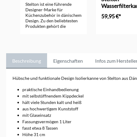
Stelton ist eine führende
Wasserfilterka
Designer-Marke für
Küchenzubehör in dänischem
59,95 €*
Design. Zu den beliebtesten
Produkten gehört die
Isolierkanne EM77 in ihrem
klaren Stil und guter
Funktion. Was 1960 mit zwei
ehemaligen Soldaten begann,
entwickelte sich zu einer der
wichtigsten Marken für
Beschreibung
Eigenschaften
Infos zum Herstelle
hochwertiges Tisch- und
Servierzubehör aus Edelstahl
in Skandinavien. Stelton ist
Hübsche und funktionale Design Isolierkanne von Stelton aus Dä
bekannt für zeitloses,
elegantes Design und
praktische Einhandbedienung
langlebige Produkte, die weit
mit selbstöffnendem Kippdeckel
über die Grenzen Dänemarks
hält viele Stunden kalt und heiß
hinaus geschätzt werden.
aus hochwertigem Kunststoff
Entdecken Sie die Vielfalt und
Qualität von Stelton für Ihre
mit Glaseinsatz
Küche.
Fassungsvermögen 1 Liter
Markeninformationen:
fasst etwa 8 Tassen
Stelton Christianshavn Kanal
Höhe 31 cm
4, 1406 København K,