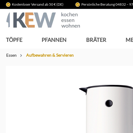
Kostenloser Versand ab 50 € (DE)
Persönliche Beratung 04832 – 97
springen
Zur Hauptnavigation springen
TÖPFE
PFANNEN
BRÄTER
ME
Essen
Aufbewahren & Servieren
Bildergalerie überspringen