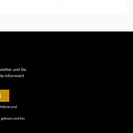
en Warenkorb
letter und Sie
te informiert
htlinie
und
B
gelesen und bin