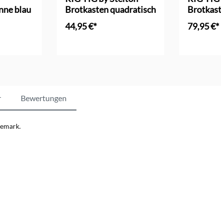
nne blau
Brotkasten quadratisch
Brotkast
Bambusd
44,95 €*
79,95 €*
r
Bewertungen
nemark.