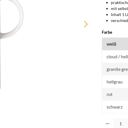
praktisc
mit selb
Inhalt 1 L
verschied
auswähl
Farbe
weiß
cloud / hel
granite gre
hellgrau
rot
schwarz
Produkt Anzahl: G