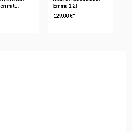
en mit
Emma 1,2l
EM
eckel
129,00 €*
13