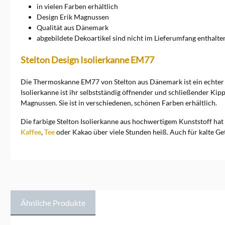
in vielen Farben erhältlich
Dänemark, info@stelton.com
Design Erik Magnussen
Qualität aus Dänemark
abgebildete Dekoartikel sind nicht im Lieferumfang enthalte
Stelton Design Isolierkanne EM77
Die Thermoskanne EM77 von Stelton aus Dänemark ist ein echter Kl
Isolierkanne ist ihr selbstständig öffnender und schließender Ki
Magnussen. Sie ist in verschiedenen, schönen Farben erhältlich.
Die farbige Stelton Isolierkanne aus hochwertigem Kunststoff hat 
Kaffee
,
Tee
oder Kakao über viele Stunden heiß. Auch für kalte Get
Ähnliche Produkte