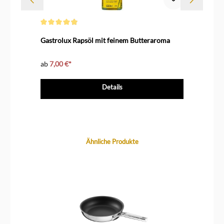
Durchschnittliche Bewertung von 4.9 von 5 Sternen
Durc
16
Gastrolux Rapsöl mit feinem Butteraroma
SUS
cm
ab
7,00 €*
ab
Details
Produktgalerie überspringen
Ähnliche Produkte