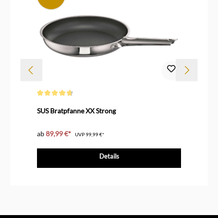
Durchschnittliche Bewertung von 4.8 von 5 Sternen
Dur
SUS Bratpfanne XX Strong
SU
ab
89,99 €*
ab
UVP
99,99 €*
Details