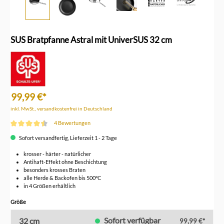
SUS Bratpfanne Astral mit UniverSUS 32 cm
99,99 €*
inkl. MwSt., versandkostenfrei in Deutschland
4 Bewertungen
Durchschnittliche Bewertung von 4.3 von 5 Sternen
Sofort versandfertig, Lieferzeit 1 - 2 Tage
krosser - härter - natürlicher
Antihaft-Effekt ohne Beschichtung
besonders krosses Braten
alle Herde & Backofen bis 500°C
in 4 Größen erhältlich
auswählen
Größe
Sofort verfügbar
32 cm
99,99 €*