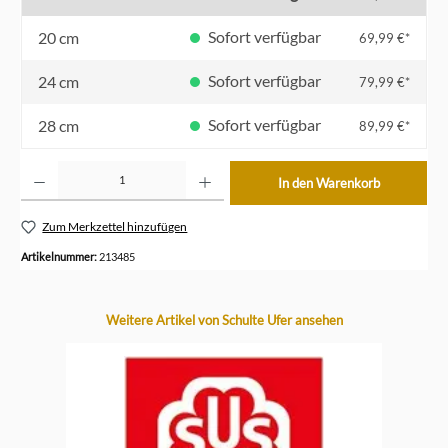
Sofort verfügbar
20 cm
69,99 €*
Sofort verfügbar
24 cm
79,99 €*
Sofort verfügbar
28 cm
89,99 €*
Produkt Anzahl: Gib den gewünschten Wert ein oder benutze die Schaltflächen um die Anzahl z
In den Warenkorb
Zum Merkzettel hinzufügen
Artikelnummer:
213485
Produktgalerie überspringen
Weitere Artikel von Schulte Ufer ansehen