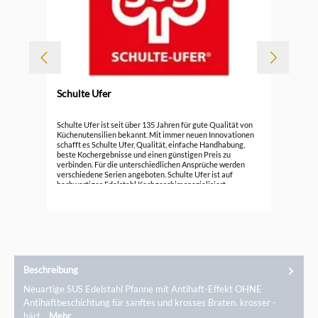
Schulte Ufer
Sch
Schulte Ufer ist seit über 135 Jahren für gute Qualität von
cm
Küchenutensilien bekannt. Mit immer neuen Innovationen
schafft es Schulte Ufer, Qualität, einfache Handhabung,
79,
beste Kochergebnisse und einen günstigen Preis zu
verbinden. Für die unterschiedlichen Ansprüche werden
verschiedene Serien angeboten. Schulte Ufer ist auf
hochwertiges Edelstahl Kochgeschirr spezialisiert.
Zusätzlich bietet die Marke Töpfe, Pfannen, Bräter und
Woks aus Aluguss, Gusseisen und Kupfer an.
Beschreibung
Neuartige SUS Edelstahl Pfanne mit Antihaft-Effekt OHNE
Antihaftbeschichtung für sanftes und krosses Braten. krosser -
härt…
Mehr