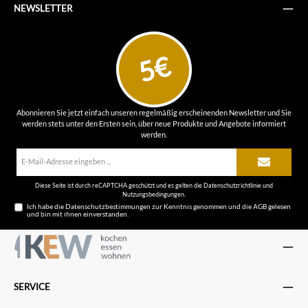
NEWSLETTER
5€
Abonnieren Sie jetzt einfach unseren regelmäßig erscheinenden Newsletter und Sie
werden stets unter den Ersten sein, über neue Produkte und Angebote informiert
werden.
E-
Mail-
Adresse*
Diese Seite ist durch reCAPTCHA geschützt und es gelten die
Datenschutzrichtlinie
und
Nutzungsbedingungen
.
Ich habe die
Datenschutzbestimmungen
zur Kenntnis genommen und die
AGB
gelesen
und bin mit ihnen einverstanden.
SERVICE