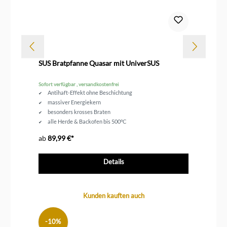
Dur
SUS Bratpfanne Quasar mit UniverSUS
SU
Sofort verfügbar , versandkostenfrei
Sofo
Antihaft-Effekt ohne Beschichtung
massiver Energiekern
besonders krosses Braten
alle Herde & Backofen bis 500°C
in 3 Größen erhältlich
ab
89,99 €*
ab
Details
Produktgalerie überspringen
Kunden kauften auch
-10%