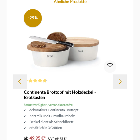
Produktgalerie überspringen
Ähnliche Produkte
-29%
Durchschnittliche Bewertung von 4.6 von 5 Sternen
Dur
rz
Continenta Brottopf mit Holzdeckel -
Le
Brotkasten
Sofort verfügbar , versandkostenfrei
Sof
dekorativer Continenta Brottopf
Keramik und Gummibaumholz
Deckel dient als Schneidbrett
erhältlich in 3 Größen
ab
49,95 €*
ab
UVP
69,95 €*