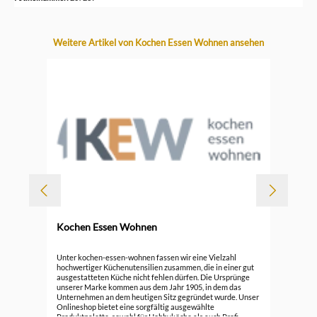
Produktgalerie überspringen
Weitere Artikel von Kochen Essen Wohnen ansehen
Kochen Essen Wohnen
Durc
10 
Unter kochen-essen-wohnen fassen wir eine Vielzahl
hochwertiger Küchenutensilien zusammen, die in einer gut
ausgestatteten Küche nicht fehlen dürfen. Die Ursprünge
3,3
unserer Marke kommen aus dem Jahr 1905, in dem das
Unternehmen an dem heutigen Sitz gegründet wurde. Unser
Onlineshop bietet eine sorgfältig ausgewählte
Produktpalette, sowohl für Hobbyköche als auch Profi-