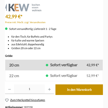
42,99 €*
Preise inkl. MwSt. zzgl. Versandkosten
Sofort versandfertig, Lieferzeit 1 - 2 Tage
für den Tisch, für Buffets und Partys
für kalte und warme Speisen
aus Edelstahl, doppelwandig
Größen 20 cm oder 22 cm
auswählen
Größe
Sofort verfügbar
20 cm
42,99 €*
Sofort verfügbar
22 cm
52,99 €*
Produkt Anzahl: Gib den gewünschten Wert ein oder benutze die Schaltflächen um die Anzahl z
In den Warenkorb
Zum Merkzettel hinzufügen
Artikelnummer:
207239