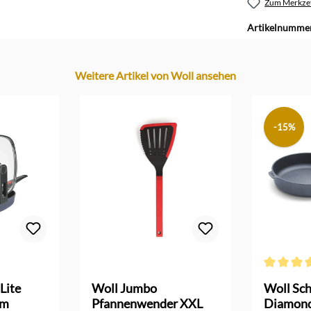
Zum Merkzet
Artikelnumme
Weitere Artikel von Woll ansehen
-15%
 Bewertung von 2 von 5 Sternen
Durchschni
Lite
Woll Jumbo
Woll Sc
cm
Pfannenwender XXL
Diamond 