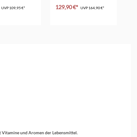
mit Deckel
129,90 €*
10
UVP
109,95 €*
UVP
164,90 €*
t Vitamine und Aromen der Lebensmittel.