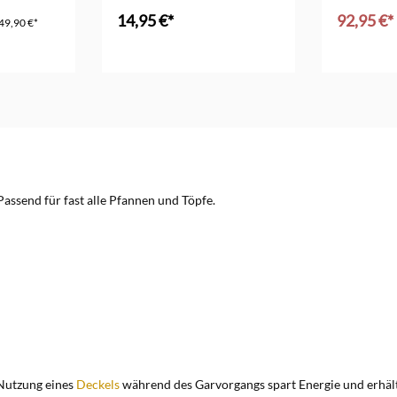
cm
14,95 €*
92,95 €*
49,90 €*
In den Warenkorb
assend für fast alle Pfannen und Töpfe.
 Nutzung eines
Deckels
während des Garvorgangs spart Energie und erhäl