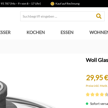
 95 787 (Mo – Fr von 8 – 17 Uhr)
Kauf auf Rechnung
SSER
KOCHEN
ESSEN
WOHNE
Woll Glas
29,95 €
Preise inkl. MwSt
Durchschnittli
Sofort versan