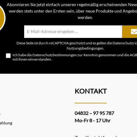
Abonnieren Sie jetzt einfach unseren regelmäßig erscheinenden News
werden stets unter den Ersten sein, über neue Produkte und Angebo
werden.
E-
Mail-
Adresse*
Diese Seite ist durch reCAPTCHA geschützt und es gelten die
Datenschutzric
Nutzungsbedingungen
.
Ich habe die
Datenschutzbestimmungen
zur Kenntnis genommen und die
AG
mit ihnen einverstanden.
KONTAKT
04832 – 97 95 787
e
Mo-Fr 8 - 17 Uhr
ahlung