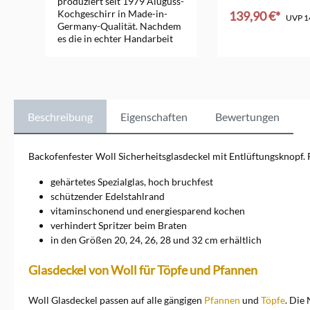
produziert seit 1979 Aluguss-
Kochgeschirr in Made-in-
139,90 €*
UVP
1
Germany-Qualität. Nachdem
es die in echter Handarbeit
hergestellten Woll-Pfannen, -
Töpfe und -Bräter
ursprünglich nur im
Direktvertrieb gab,
produziert Woll die
hochwertigeren Aluguss-
Beschreibung
Eigenschaften
Bewertungen
Kochgeschirr-Serien Nowo,
Induction Line und Logic nun
auch für den Fachhandel.
Backofenfester Woll Sicherheitsglasdeckel mit Entlüftungsknopf. P
Damit besonders haltbares
und energiesparendes
gehärtetes Spezialglas, hoch bruchfest
Kochgeschirr entsteht, wird
schützender Edelstahlrand
der Aluguss auch heute noch
vitaminschonend und energiesparend kochen
in Deutschland in Handarbeit
verhindert Spritzer beim Braten
hergestellt. Diese Art der
Produktion ermöglicht es
in den Größen 20, 24, 26, 28 und 32 cm erhältlich
Woll, sehr stabile
Küchenutensilien zu fertigen.
Glasdeckel von Woll für Töpfe und Pfannen
Sie enthalten keine
qualitätsmindernden
Woll Glasdeckel passen auf alle gängigen
Lufteinschlüsse. Das Kochen
Pfannen
und
Töpfe
. Die