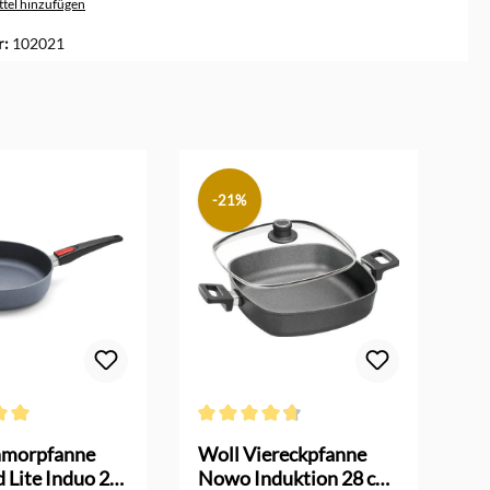
tel hinzufügen
r:
102021
-21%
ttliche Bewertung von 5 von 5 Sternen
Durchschnittliche Bewertung von 4.6 von 5
hmorpfanne
Woll Viereckpfanne
W
Lite Induo 26
Nowo Induktion 28 cm
In