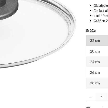
Glasdecke
für fast 
backofenf
Größen 2
auswäh
Größe
32 cm
20 cm
24 cm
26 cm
28 cm
Produkt Anzahl: G