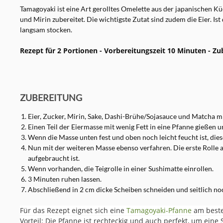
Tamagoyaki ist eine Art gerolltes Omelette aus der japanischen K
und Mirin zubereitet. Die wichtigste Zutat sind zudem die Eier. Is
langsam stocken.
Rezept für 2 Portionen - Vorbereitungszeit 10 Minuten - Z
ZUBEREITUNG
Eier, Zucker, Mirin, Sake, Dashi-Brühe/Sojasauce und Matcha 
Einen Teil der Eiermasse mit wenig Fett in eine Pfanne gießen u
Wenn die Masse unten fest und oben noch leicht feucht ist, die
Nun mit der weiteren Masse ebenso verfahren. Die erste Rolle abe
aufgebraucht ist.
Wenn vorhanden, die Teigrolle in einer Sushimatte einrollen.
3 Minuten ruhen lassen.
Abschließend in 2 cm dicke Scheiben schneiden und seitlich no
Für das Rezept eignet sich eine
Tamagoyaki-Pfanne
am beste
Vorteil: Die Pfanne ist rechteckig und auch perfekt, um ein