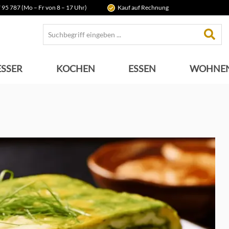
 95 787 (Mo – Fr von 8 – 17 Uhr)
Kauf auf Rechnung
SSER
KOCHEN
ESSEN
WOHNE