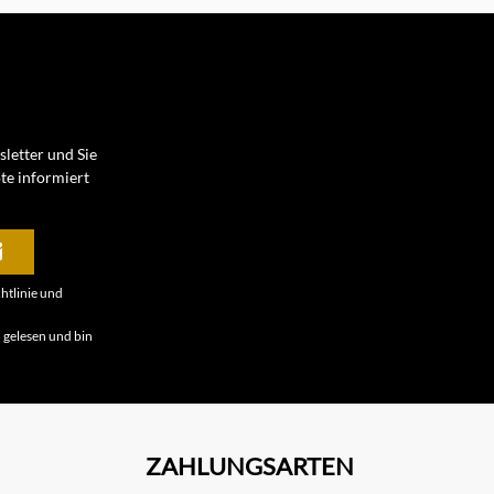
letter und Sie
te informiert
htlinie
und
B
gelesen und bin
ZAHLUNGSARTEN