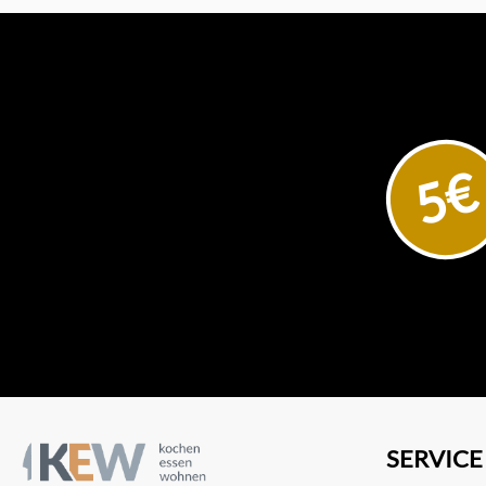
5€
SERVICE