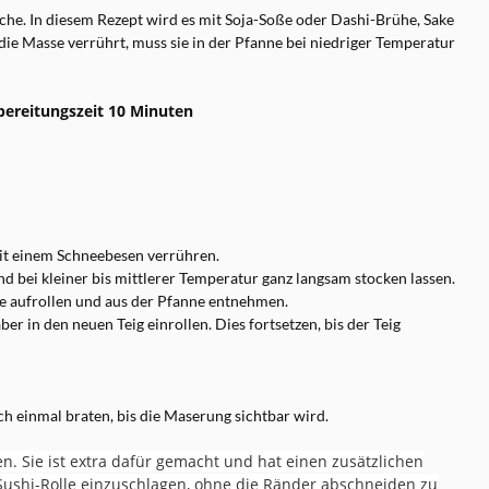
üche. In diesem Rezept wird es mit Soja-Soße oder Dashi-Brühe, Sake
t die Masse verrührt, muss sie in der Pfanne bei niedriger Temperatur
ubereitungszeit 10 Minuten
mit einem Schneebesen verrühren.
nd bei kleiner bis mittlerer Temperatur ganz langsam stocken lassen.
se aufrollen und aus der Pfanne entnehmen.
r in den neuen Teig einrollen. Dies fortsetzen, bis der Teig
ch einmal braten, bis die Maserung sichtbar wird.
n. Sie ist extra dafür gemacht und hat einen zusätzlichen
e Sushi-Rolle einzuschlagen, ohne die Ränder abschneiden zu