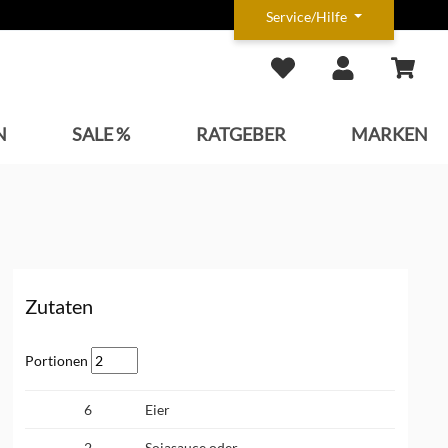
Service/Hilfe
N
SALE %
RATGEBER
MARKEN
Zutaten
Portionen
6
Eier
2
Sojasauce oder