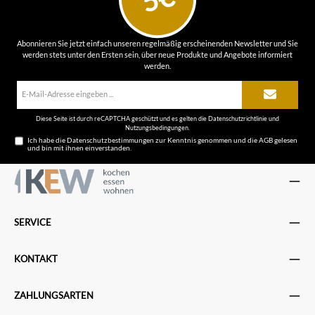
Abonnieren Sie jetzt einfach unseren regelmäßig erscheinenden Newsletter und Sie
werden stets unter den Ersten sein, über neue Produkte und Angebote informiert
werden.
E-
Mail-
Adresse*
Diese Seite ist durch reCAPTCHA geschützt und es gelten die
Datenschutzrichtlinie
und
Nutzungsbedingungen
.
Ich habe die
Datenschutzbestimmungen
zur Kenntnis genommen und die
AGB
gelesen
und bin mit ihnen einverstanden.
SERVICE
KONTAKT
ZAHLUNGSARTEN