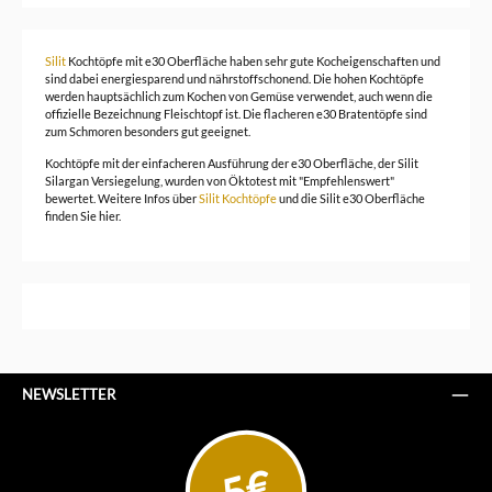
Silit
Kochtöpfe mit e30 Oberfläche haben sehr gute Kocheigenschaften und
sind dabei energiesparend und nährstoffschonend. Die hohen Kochtöpfe
werden hauptsächlich zum Kochen von Gemüse verwendet, auch wenn die
offizielle Bezeichnung Fleischtopf ist. Die flacheren e30 Bratentöpfe sind
zum Schmoren besonders gut geeignet.
Kochtöpfe mit der einfacheren Ausführung der e30 Oberfläche, der Silit
Silargan Versiegelung, wurden von Öktotest mit "Empfehlenswert"
bewertet. Weitere Infos über
Silit Kochtöpfe
und die Silit e30 Oberfläche
finden Sie hier.
NEWSLETTER
5€