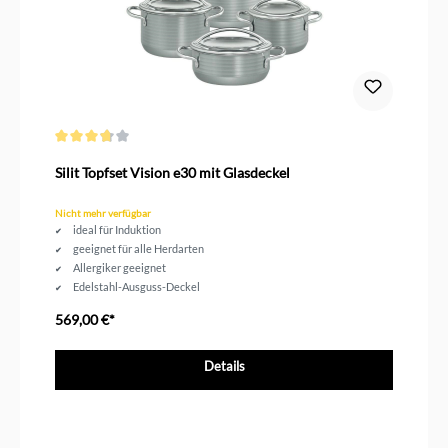
Durchschnittliche Bewertung von 3.6 von 5 Sternen
Silit Topfset Vision e30 mit Glasdeckel
Nicht mehr verfügbar
ideal für Induktion
geeignet für alle Herdarten
Allergiker geeignet
Edelstahl-Ausguss-Deckel
3 hohe & 1 flacher Topf
569,00 €*
Details