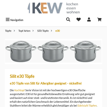
alt springen
Navigation
Töpfe
Topf Arten
Silit Töpfe
e30
Silit e30 Töpfe
e30 Töpfe von Silit für Allergiker geeignet - nickelfrei
Die
Kochtopf
Serie Vision ist mit der hochwertigen e30 Oberfläche
ausgestattet. E30 ist für gesundheitsbewußte Ernährung sehr gut geeignet
und basiert auf einer stoß- und kratzfesten Keramik. Es ist nickelfrei und
erhält den natürlichen Geschmack der Lebensmittel. Ein durchgehender
Stahlkern leitet die Wärme erheblich gleichmäßiger als bei
Edelstahl Töpfen
.