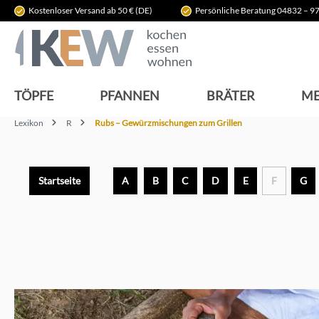
Kostenloser Versand ab 50 € (DE)
Persönliche Beratung 04832 – 97
springen
Zur Hauptnavigation springen
TÖPFE
PFANNEN
BRÄTER
ME
Lexikon
R
Rubs – Gewürzmischungen zum Grillen
Startseite
A
B
C
D
E
F
G
Bildergalerie überspringen