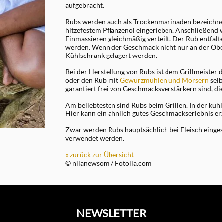
aufgebracht.
Rubs werden auch als Trockenmarinaden bezeichnet
hitzefestem Pflanzenöl eingerieben. Anschließend
Einmassieren gleichmäßig verteilt. Der Rub entfalte
werden. Wenn der Geschmack nicht nur an der Oberf
Kühlschrank gelagert werden.
Bei der Herstellung von Rubs ist dem Grillmeister d
oder den Rub mit
Gewürzmühlen und Mörsern
selb
garantiert frei von Geschmacksverstärkern sind, d
Am beliebtesten sind Rubs beim Grillen. In der küh
Hier kann ein ähnlich gutes Geschmackserlebnis er
Zwar werden Rubs hauptsächlich bei Fleisch einge
verwendet werden.
« zurück zur Übersicht
© nilanewsom / Fotolia.com
NEWSLETTER