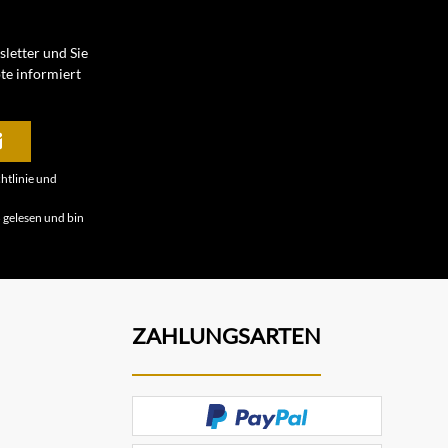
letter und Sie
te informiert
htlinie
und
B
gelesen und bin
ZAHLUNGSARTEN