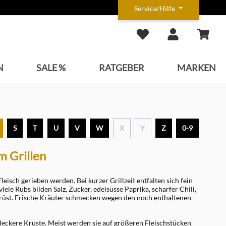
Service/Hilfe
N
SALE %
RATGEBER
MARKEN
S
T
U
V
W
X
Y
Z
0-9
 Grillen
isch gerieben werden. Bei kurzer Grillzeit entfalten sich fein
viele Rubs bilden Salz, Zucker, edelsüsse Paprika, scharfer Chili,
üst. Frische Kräuter schmecken wegen den noch enthaltenen
leckere Kruste. Meist werden sie auf größeren Fleischstücken