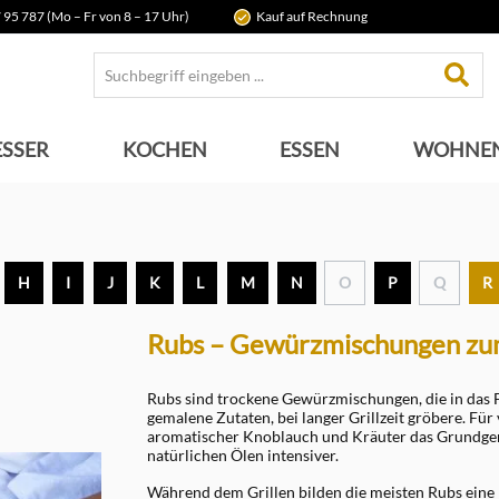
 95 787 (Mo – Fr von 8 – 17 Uhr)
Kauf auf Rechnung
SSER
KOCHEN
ESSEN
WOHNE
H
I
J
K
L
M
N
O
P
Q
R
Rubs – Gewürzmischungen zum
Rubs sind trockene Gewürzmischungen, die in das Fle
gemalene Zutaten, bei langer Grillzeit gröbere. Für 
aromatischer Knoblauch und Kräuter das Grundger
natürlichen Ölen intensiver.
Während dem Grillen bilden die meisten Rubs eine 