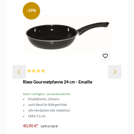
-39%
Durchschnittliche Bewertung von 5 von 5 Sternen
Dur
Riess Gourmetpfanne 24 cm - Emaille
Ri
Sofort verfügbar , versandkostenfrei
Sofo
Emailpfanne, schwarz
auch ideal für Rührgerichte
alle Herdarten inkl. Induktion
Höhe 5,5 cm
Durchmesser 24 cm
40,90 €*
54
UVP
67,00 €*