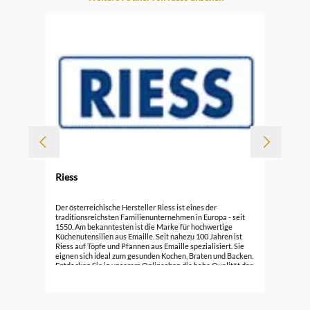
-
Riess
Rie
Der österreichische Hersteller Riess ist eines der
traditionsreichsten Familienunternehmen in Europa - seit
1550. Am bekanntesten ist die Marke für hochwertige
ab
Küchenutensilien aus Emaille. Seit nahezu 100 Jahren ist
Riess auf Töpfe und Pfannen aus Emaille spezialisiert. Sie
eignen sich ideal zum gesunden Kochen, Braten und Backen.
Entdecken Sie in unserem Onlineshop die hohe Qualität der
schönen und praktischen Töpfe, Pfannen, Bräter, ... und
erfahren mehr darüber.