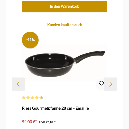
In den Warenkorb
Produktgalerie überspringen
Kunden kauften auch
-41%
Durchschnittliche Bewertung von 4.5 von 5 Sternen
Dur
Riess Gourmetpfanne 28 cm - Emaille
Ri
54,00 €*
61
UVP
92,10 €*