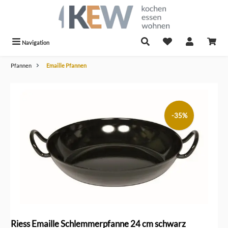
alt springen
Navigation
Pfannen
Emaille Pfannen
Bildergalerie überspringen
-35%
Riess Emaille Schlemmerpfanne 24 cm schwarz