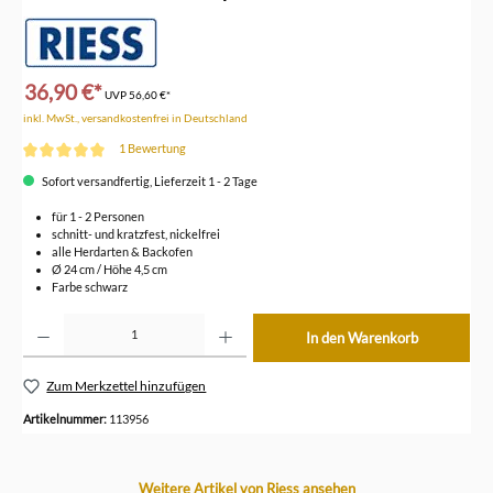
36,90 €*
UVP
56,60 €*
inkl. MwSt., versandkostenfrei in Deutschland
1 Bewertung
Durchschnittliche Bewertung von 5 von 5 Sternen
Sofort versandfertig, Lieferzeit 1 - 2 Tage
für 1 - 2 Personen
schnitt- und kratzfest, nickelfrei
alle Herdarten & Backofen
Ø 24 cm / Höhe 4,5 cm
Farbe schwarz
Produkt Anzahl: Gib den gewünschten Wert ein oder benutze die Schaltflächen um die Anzahl z
In den Warenkorb
Zum Merkzettel hinzufügen
Artikelnummer:
113956
Produktgalerie überspringen
Weitere Artikel von Riess ansehen