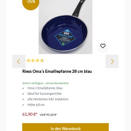
-35%
Durchschnittliche Bewertung von 4.6 von 5 Sternen
Dur
Riess Oma´s Emaillepfanne 28 cm blau
Ri
Sofort verfügbar , versandkostenfrei
Sofo
Oma´s Emailpfanne, blau
ideal für Saucengerichte
alle Herdarten inkl. Induktion
Höhe 6,8 cm
Durchmesser 28 cm
61,90 €*
54
UVP
95,20 €*
In den Warenkorb