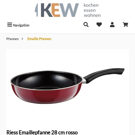
alt springen
Navigation
Pfannen
Emaille Pfannen
Bildergalerie überspringen
Riess Emaillepfanne 28 cm rosso