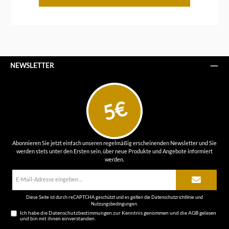
NEWSLETTER
5€
Abonnieren Sie jetzt einfach unseren regelmäßig erscheinenden Newsletter und Sie
werden stets unter den Ersten sein, über neue Produkte und Angebote informiert
werden.
E-
Mail-
Adresse*
Diese Seite ist durch reCAPTCHA geschützt und es gelten die
Datenschutzrichtlinie
und
Nutzungsbedingungen
.
Ich habe die
Datenschutzbestimmungen
zur Kenntnis genommen und die
AGB
gelesen
und bin mit ihnen einverstanden.