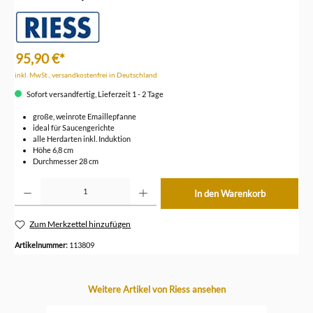
95,90 €*
inkl. MwSt., versandkostenfrei in Deutschland
Sofort versandfertig, Lieferzeit 1 - 2 Tage
große, weinrote Emaillepfanne
ideal für Saucengerichte
alle Herdarten inkl. Induktion
Höhe 6,8 cm
Durchmesser 28 cm
Produkt Anzahl: Gib den gewünschten Wert ein oder benutze die Schaltflächen um die Anzahl z
In den Warenkorb
Zum Merkzettel hinzufügen
Artikelnummer:
113809
Produktgalerie überspringen
Weitere Artikel von Riess ansehen