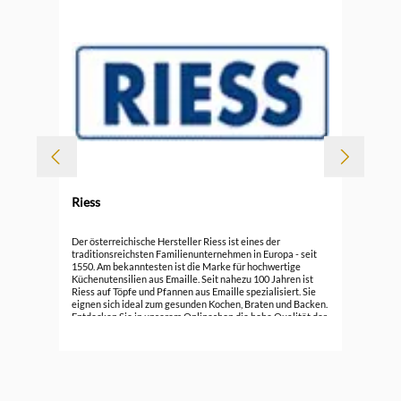
-
Riess
Rie
Der österreichische Hersteller Riess ist eines der
traditionsreichsten Familienunternehmen in Europa - seit
1550. Am bekanntesten ist die Marke für hochwertige
ab
Küchenutensilien aus Emaille. Seit nahezu 100 Jahren ist
Riess auf Töpfe und Pfannen aus Emaille spezialisiert. Sie
eignen sich ideal zum gesunden Kochen, Braten und Backen.
Entdecken Sie in unserem Onlineshop die hohe Qualität der
schönen und praktischen Töpfe, Pfannen, Bräter, ... und
erfahren mehr darüber.