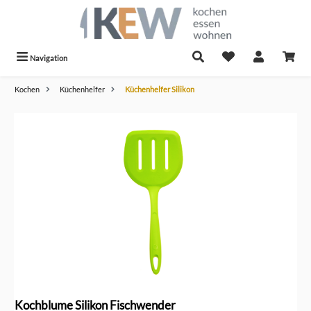
alt springen
Navigation
Kochen
Küchenhelfer
Küchenhelfer Silikon
Bildergalerie überspringen
Kochblume Silikon Fischwender