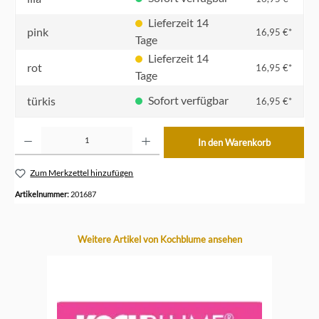
Lieferzeit 14
pink
16,95 €*
Tage
Lieferzeit 14
rot
16,95 €*
Tage
Sofort verfügbar
türkis
16,95 €*
Produkt Anzahl: Gib den gewünschten Wert ein oder benutze die Schaltflächen um die Anzahl z
In den Warenkorb
Zum Merkzettel hinzufügen
Artikelnummer:
201687
Produktgalerie überspringen
Weitere Artikel von Kochblume ansehen