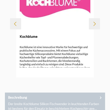
Kochblume
Koc
Kochblume ist eine innovative Marke für hochwertige und
praktische Küchenaccessoires. Mit einem Fokus auf
hochwertige Silikonprodukte bietet Kochblume vielseitige
15,
Küchenhelfer wie Topf- und Pfannenabdeckungen,
Kochutensilien und Backformen, die hitzebeständig,
langlebig und einfach zu reinigen sind. Diese Produkte
helfen, den Kochalltag zu erleichtern und sorgen für saubere
Küchenumgebung. Entdecken Sie die funktionale Eleganz
von Kochblume und verbessern Sie Ihre Koch- und
Backerlebnisse mit cleverem Design.
Beschreibung
Der breite Kochblume Silikon Fischwender in leuchtenden Farben
ist bestens für den Einsatz in beschichtetem Kochgeschirr gee…