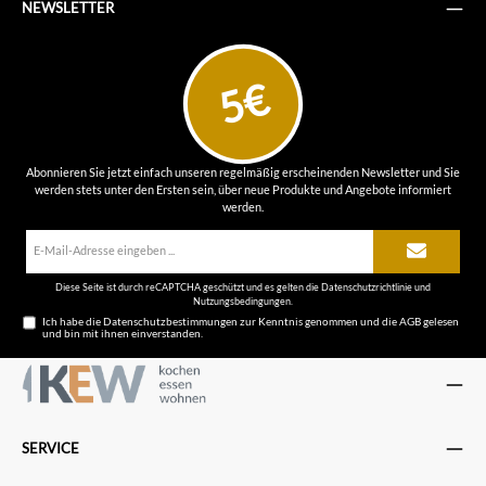
NEWSLETTER
5€
Abonnieren Sie jetzt einfach unseren regelmäßig erscheinenden Newsletter und Sie
werden stets unter den Ersten sein, über neue Produkte und Angebote informiert
werden.
E-
Mail-
Adresse*
Diese Seite ist durch reCAPTCHA geschützt und es gelten die
Datenschutzrichtlinie
und
Nutzungsbedingungen
.
Ich habe die
Datenschutzbestimmungen
zur Kenntnis genommen und die
AGB
gelesen
und bin mit ihnen einverstanden.
SERVICE