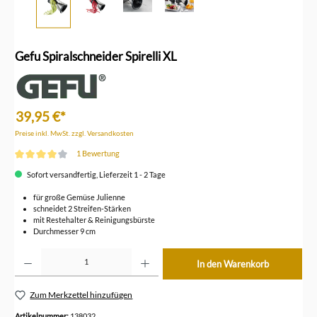
Gefu Spiralschneider Spirelli XL
39,95 €*
Preise inkl. MwSt. zzgl. Versandkosten
1 Bewertung
Durchschnittliche Bewertung von 4 von 5 Sternen
Sofort versandfertig, Lieferzeit 1 - 2 Tage
für große Gemüse Julienne
schneidet 2 Streifen-Stärken
mit Restehalter & Reinigungsbürste
Durchmesser 9 cm
Produkt Anzahl: Gib den gewünschten Wert ein oder benutze die Schaltflächen um die Anzahl z
In den Warenkorb
Zum Merkzettel hinzufügen
Artikelnummer:
138032