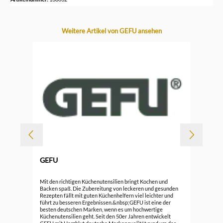
Produktgalerie überspringen
Weitere Artikel von GEFU ansehen
-
GEFU
Durc
Gef
Mit den richtigen Küchenutensilien bringt Kochen und
Backen spaß. Die Zubereitung von leckeren und gesunden
Rezepten fällt mit guten Küchenhelfern viel leichter und
7,5
führt zu besseren Ergebnissen.&nbsp;GEFU ist eine der
besten deutschen Marken, wenn es um hochwertige
Küchenutensilien geht. Seit den 50er Jahren entwickelt