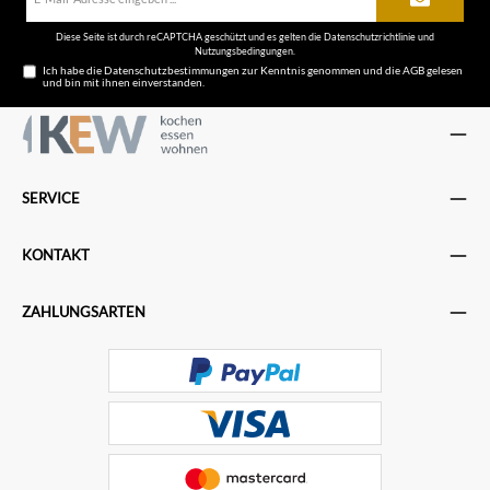
Mail-
Adresse*
Diese Seite ist durch reCAPTCHA geschützt und es gelten die
Datenschutzrichtlinie
und
Nutzungsbedingungen
.
Ich habe die
Datenschutzbestimmungen
zur Kenntnis genommen und die
AGB
gelesen
und bin mit ihnen einverstanden.
SERVICE
KONTAKT
ZAHLUNGSARTEN