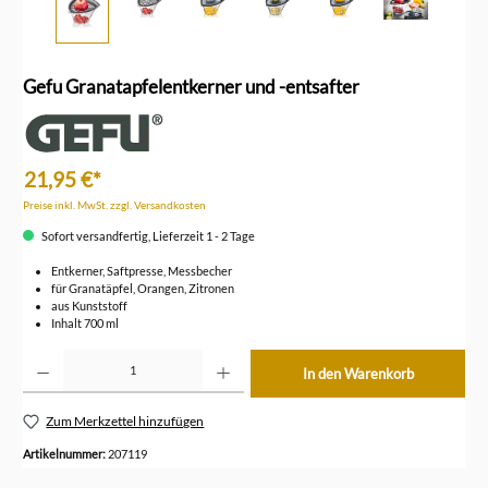
Gefu Granatapfelentkerner und -entsafter
21,95 €*
Preise inkl. MwSt. zzgl. Versandkosten
Sofort versandfertig, Lieferzeit 1 - 2 Tage
Entkerner, Saftpresse, Messbecher
für Granatäpfel, Orangen, Zitronen
aus Kunststoff
Inhalt 700 ml
Produkt Anzahl: Gib den gewünschten Wert ein oder benutze die Schaltflächen um die Anzahl z
In den Warenkorb
Zum Merkzettel hinzufügen
Artikelnummer:
207119