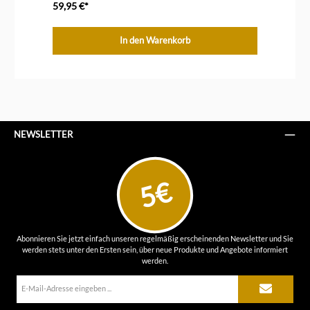
59,95 €*
59
In den Warenkorb
NEWSLETTER
5€
Abonnieren Sie jetzt einfach unseren regelmäßig erscheinenden Newsletter und Sie
werden stets unter den Ersten sein, über neue Produkte und Angebote informiert
werden.
E-
Mail-
Adresse*