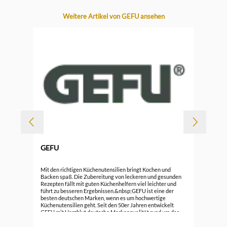
Produktgalerie überspringen
Weitere Artikel von GEFU ansehen
-
GEFU
Durc
Gef
Mit den richtigen Küchenutensilien bringt Kochen und
Backen spaß. Die Zubereitung von leckeren und gesunden
Rezepten fällt mit guten Küchenhelfern viel leichter und
7,5
führt zu besseren Ergebnissen.&nbsp;GEFU ist eine der
besten deutschen Marken, wenn es um hochwertige
Küchenutensilien geht. Seit den 50er Jahren entwickelt
GEFU mit Herzblut deutsche Markenqualität rund um das
Kochen und Backen. Selber Kochen und dabei auf
hochverarbeitete Lebensmittel weitestgehend zu